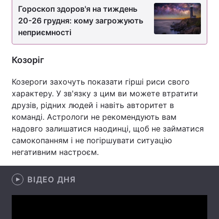
Гороскоп здоров'я на тиждень
Лонгріди
20-26 грудня: кому загрожують
неприємності
Відео з Youtube
Статті
Козоріг
Інтерв'ю
Думки
Козероги захочуть показати гірші риси свого
Архів
Вакансії
характеру. У зв'язку з цим ви можете втратити
друзів, рідних людей і навіть авторитет в
Контакти
команді. Астрологи не рекомендують вам
надовго залишатися наодинці, щоб не займатися
Послуги
самокопанням і не погіршувати ситуацію
негативним настроєм.
ВІДЕО ДНЯ