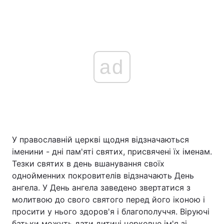
ad
У православній церкві щодня відзначаються
іменини - дні пам'яті святих, присвячені їх іменам.
Тезки святих в день вшанування своїх
однойменних покровителів відзначають День
ангела. У День ангела заведено звертатися з
молитвою до свого святого перед його іконою і
просити у нього здоров'я і благополуччя. Віруючі
батьки можуть дати дитині церковне ім'я зі