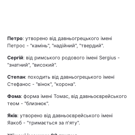
Петро
: утворено від давньогрецького імені
Петрос - "камінь", "надійний", "твердий".
Сергій
: від римського родового імені Sergius -
"знатний", "високий".
Степан
: походить від давньогрецького імені
Стефанос - "вінок", "корона".
Фома
: форма імені Томас, від давньоєврейського
теом - "близнюк".
Яків
: утворено від давньоєврейського імені
Яакоб - "тримається за п'яту".