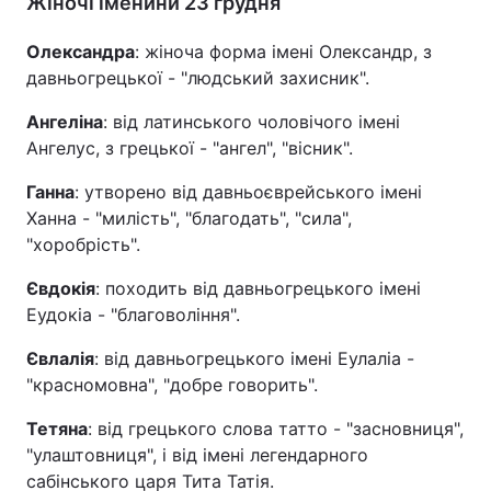
Жіночі іменини 23 грудня
Олександра
: жіноча форма імені Олександр, з
давньогрецької - "людський захисник".
Ангеліна
: від латинського чоловічого імені
Ангелус, з грецької - "ангел", "вісник".
Ганна
: утворено від давньоєврейського імені
Ханна - "милість", "благодать", "сила",
"хоробрість".
Євдокія
: походить від давньогрецького імені
Еудокіа - "благовоління".
Євлалія
: від давньогрецького імені Еулаліа -
"красномовна", "добре говорить".
Тетяна
: від грецького слова татто - "засновниця",
"улаштовниця", і від імені легендарного
сабінського царя Тита Татія.