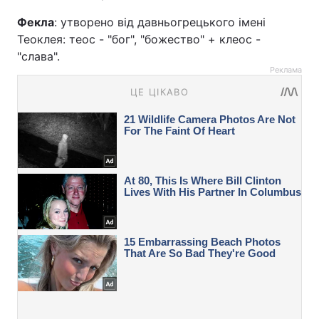
Фекла
: утворено від давньогрецького імені
Теоклея: теос - "бог", "божество" + клеос -
"слава".
Реклама