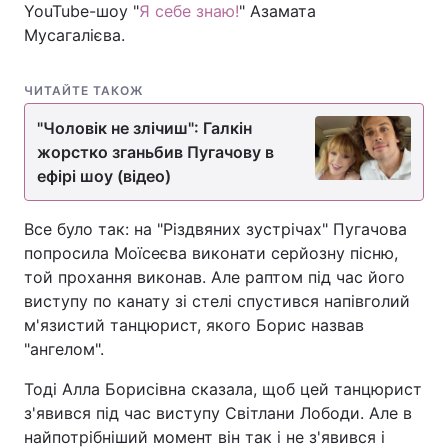
YouTube-шоу "
Я себе знаю!
" Азамата
Мусагалієва.
ЧИТАЙТЕ ТАКОЖ
"Чоловік не злічиш": Галкін
жорстко зганьбив Пугачову в
ефірі шоу (відео)
Все було так: на "Різдвяних зустрічах" Пугачова
попросила Моїсеєва виконати серйозну пісню,
той прохання виконав. Але раптом під час його
виступу по канату зі стелі спустився напівголий
м'язистий танцюрист, якого Борис назвав
"ангелом".
Тоді Алла Борисівна сказала, щоб цей танцюрист
з'явився під час виступу Світлани Лободи. Але в
найпотрібніший момент він так і не з'явився і