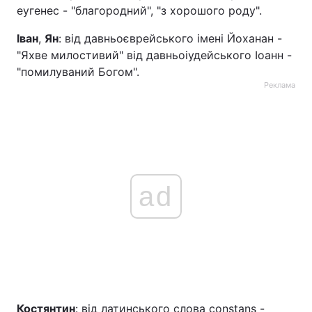
еугенес - "благородний", "з хорошого роду".
Іван
,
Ян
: від давньоєврейського імені Йоханан -
"Яхве милостивий" від давньоіудейського Іоанн -
"помилуваний Богом".
Реклама
ad
Костянтин
: від латинського слова constans -