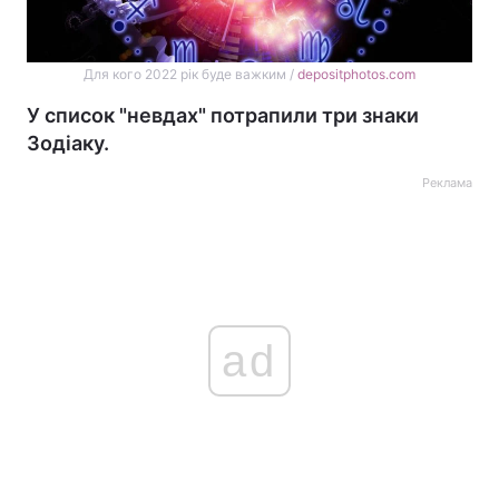
Для кого 2022 рік буде важким /
depositphotos.com
У список "невдах" потрапили три знаки
Зодіаку.
Реклама
ad