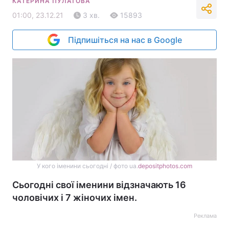
КАТЕРИНА ПУЛАТОВА
01:00, 23.12.21
3 хв.
15893
Підпишіться на нас в Google
У кого іменини сьогодні / фото ua.
depositphotos.com
Сьогодні свої іменини відзначають 16
чоловічих і 7 жіночих імен.
Реклама