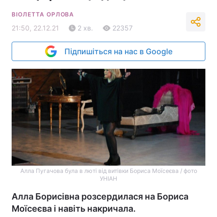
ВІОЛЕТТА ОРЛОВА
21:50, 22.12.21
2 хв.
22357
Підпишіться на нас в Google
Алла Пугачова була в люті від витівки Бориса Моїсеєва / фото
УНІАН
Алла Борисівна розсердилася на Бориса
Моїсеєва і навіть накричала.