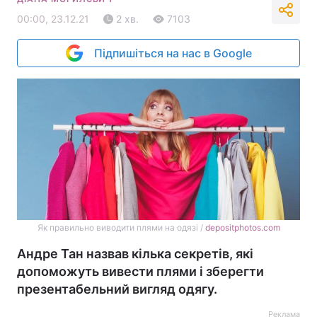
00:00, 23.12.21
2 хв.
7103
Підпишіться на нас в Google
Як правильно виводити плями на одязі /
depositphotos.com
Андре Тан назвав кілька секретів, які
допоможуть вивести плями і зберегти
презентабельний вигляд одягу.
Реклама