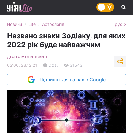
›
›
Новини
Lite
Астрологія
рус
Названо знаки Зодіаку, для яких
2022 рік буде найважчим
ДІАНА МОГИЛЄВИЧ
02:00, 23.12.21
2 хв.
31543
Підпишіться на нас в Google