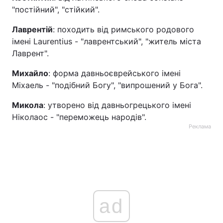
"постійний", "стійкий".
Лаврентій
: походить від римського родового
імені Laurentius - "лаврентський", "житель міста
Лаврент".
Михайло
: форма давньоєврейського імені
Міхаель - "подібний Богу", "випрошений у Бога".
Микола
: утворено від давньогрецького імені
Ніколаос - "переможець народів".
Реклама
ad