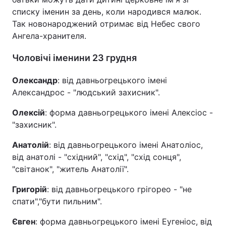
списку іменин за день, коли народився малюк.
Так новонароджений отримає від Небес свого
Ангела-хранителя.
Чоловічі іменини 23 грудня
Олександр
: від давньогрецького імені
Александрос - "людський захисник".
Олексій
: форма давньогрецького імені Алексіос -
"захисник".
Анатолій
: від давньогрецького імені Анатоліос,
від анатолі - "східний", "схід", "схід сонця",
"світанок", "житель Анатолії".
Григорій
: від давньогрецького грігорео - "не
спати","бути пильним".
Євген
: форма давньогрецького імені Еугеніос, від