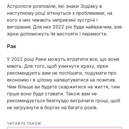
Астрологи розповіли, які знаки Зодіаку в
наступному році зіткнуться з проблемами, на
кого з них чекають неприємні зустрічі і
Головна
Війна
вигорання. Для них 2022 рік буде найважчим, але
зірки допоможуть їм вистояти і перемогти.
Україна
Політика
Рак
Економіка
Світ
У 2022 році Раки можуть втратити все, що вони
Спорт
Наука
мають. Для того, щоб уникнути краху, зірки
рекомендують вам не поспішати, подумати про
Техно і зв'язок
Лайт
економію і в цілому налаштуватися на позитив.
Чим більше ви будете скаржитися на життя, тим
Зброя
Інциденти
гірше воно буде ставати. Також вам не
рекомендується безглуздо витрачати гроші, щоб
Здоров'я
Туризм
не загрузнути в боргах на багато років.
Цікавинки
Погода
ЧИТАЙТЕ ТАКОЖ
Екологія
Регіони