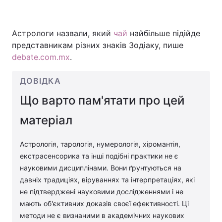
Астрологи назвали, який
чай
найбільше підійде
Головна
Війна
представникам різних знаків Зодіаку, пише
debate.com.mx
.
Україна
Політика
ДОВІДКА
Економіка
Світ
Що варто пам'ятати про цей
Спорт
Наука
матеріал
Техно і зв'язок
Лайт
Астрологія, тарологія, нумерологія, хіромантія,
Зброя
Інциденти
екстрасенсорика та інші подібні практики не є
науковими дисциплінами. Вони ґрунтуються на
Здоров'я
Туризм
давніх традиціях, віруваннях та інтерпретаціях, які
не підтверджені науковими дослідженнями і не
Цікавинки
Погода
мають об'єктивних доказів своєї ефективності. Ці
методи не є визнаними в академічних наукових
Екологія
Регіони