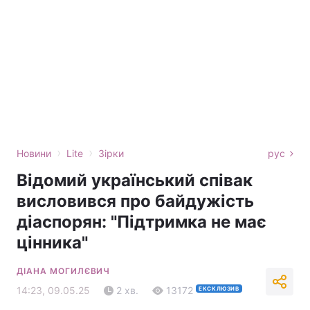
›
›
Новини
Lite
Зірки
рус
Відомий український співак
висловився про байдужість
діаспорян: "Підтримка не має
цінника"
ДІАНА МОГИЛЄВИЧ
14:23, 09.05.25
2 хв.
13172
ЕКСКЛЮЗИВ