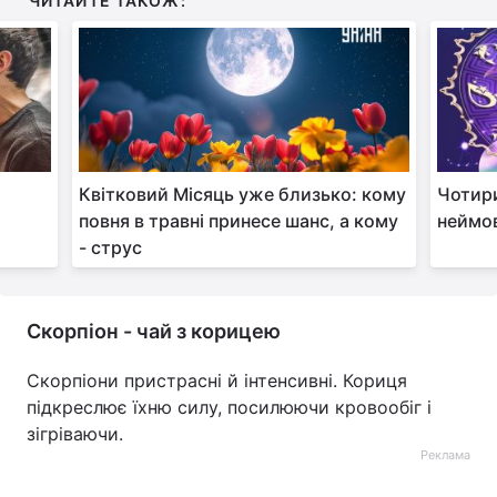
ЧИТАЙТЕ ТАКОЖ:
Квітковий Місяць уже близько: кому
Чотири
повня в травні принесе шанс, а кому
неймов
- струс
Скорпіон - чай з корицею
Скорпіони пристрасні й інтенсивні. Кориця
підкреслює їхню силу, посилюючи кровообіг і
зігріваючи.
Реклама