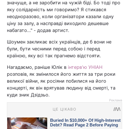
значуще, а не заробити на чужій біді. Бо тоді про
яку солідарність ми говоримо? Я стикався
неодноразово, коли організатори казали одну
ціну за залу, а насправді виходило дешевше
набагато…" - додав артист.
Шоумен закликає всіх українців, де б вони не
були, бути чесними перед собою і перед
країною, яку всі так прагнемо відстояти.
Нагадаємо, раніше Юлік в
інтерв'ю УНІАН
розповів, як змінилося його життя за три роки
великої війни, як росіяни побилися на його
концерті, як він врятував людину від смерті, та
куди зник Дзідзьо.
Реклама