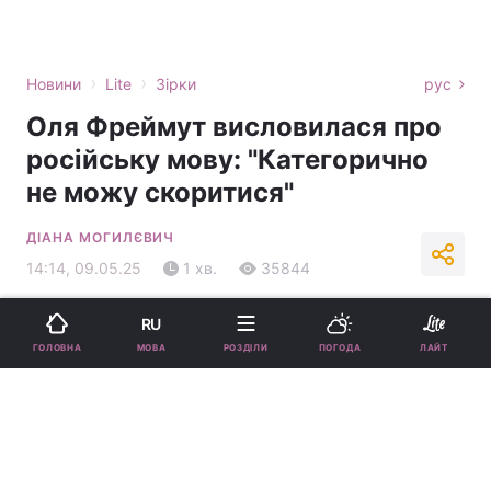
›
›
Новини
Lite
Зірки
рус
Оля Фреймут висловилася про
російську мову: "Категорично
не можу скоритися"
ДІАНА МОГИЛЄВИЧ
14:14, 09.05.25
1 хв.
35844
Підпишіться на нас в Google
RU
МОВА
ГОЛОВНА
РОЗДІЛИ
ПОГОДА
ЛАЙТ