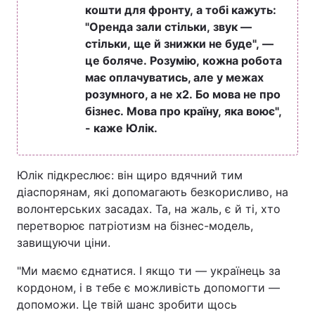
кошти для фронту, а тобі кажуть:
"Оренда зали стільки, звук —
стільки, ще й знижки не буде", —
це боляче. Розумію, кожна робота
має оплачуватись, але у межах
розумного, а не х2. Бо мова не про
бізнес. Мова про країну, яка воює",
- каже Юлік.
Юлік підкреслює: він щиро вдячний тим
діаспорянам, які допомагають безкорисливо, на
волонтерських засадах. Та, на жаль, є й ті, хто
перетворює патріотизм на бізнес-модель,
завищуючи ціни.
"Ми маємо єднатися. І якщо ти — українець за
кордоном, і в тебе є можливість допомогти —
допоможи. Це твій шанс зробити щось