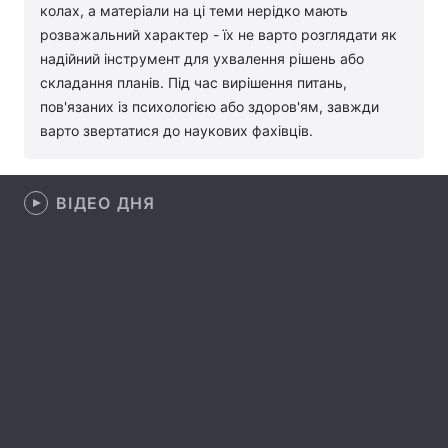
колах, а матеріали на ці теми нерідко мають
Лонгріди
розважальний характер - їх не варто розглядати як
надійний інструмент для ухвалення рішень або
складання планів. Під час вирішення питань,
Відео з Youtube
Статті
пов'язаних із психологією або здоров'ям, завжди
варто звертатися до наукових фахівців.
Інтерв'ю
Думки
Архів
Вакансії
ВІДЕО ДНЯ
Контакти
Послуги