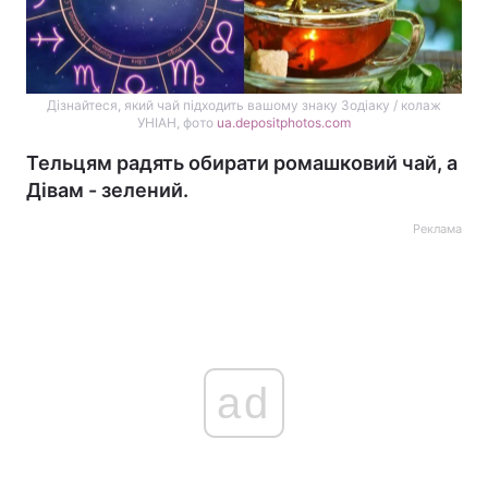
Дізнайтеся, який чай підходить вашому знаку Зодіаку / колаж
УНІАН, фото
ua.depositphotos.com
Тельцям радять обирати ромашковий чай, а
Дівам - зелений.
Реклама
ad