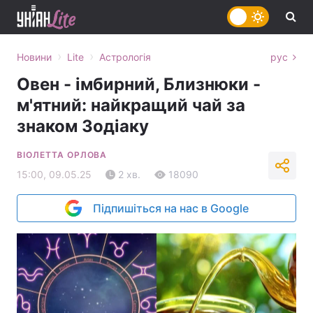
›
›
Новини
Lite
Астрологія
рус
Овен - імбирний, Близнюки -
м'ятний: найкращий чай за
знаком Зодіаку
ВІОЛЕТТА ОРЛОВА
15:00, 09.05.25
2 хв.
18090
Підпишіться на нас в Google