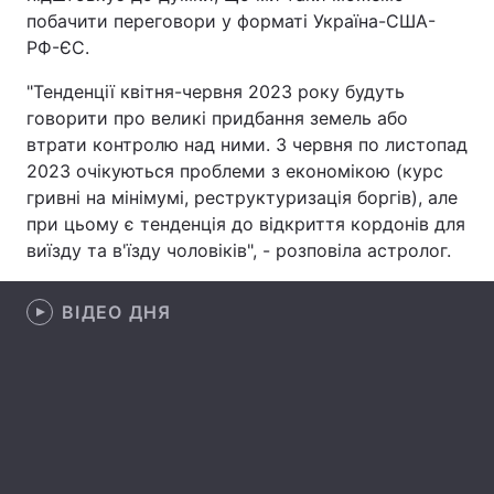
побачити переговори у форматі Україна-США-
Лонгріди
РФ-ЄС.
"Тенденції квітня-червня 2023 року будуть
Відео з Youtube
Статті
говорити про великі придбання земель або
втрати контролю над ними. З червня по листопад
Інтерв'ю
Думки
2023 очікуються проблеми з економікою (курс
гривні на мінімумі, реструктуризація боргів), але
Архів
Вакансії
при цьому є тенденція до відкриття кордонів для
виїзду та в'їзду чоловіків", - розповіла астролог.
Контакти
Послуги
ВІДЕО ДНЯ