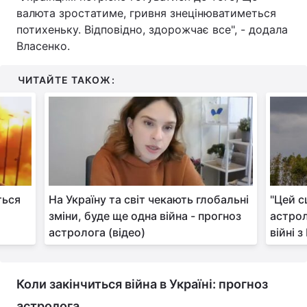
валюта зростатиме, гривня знецінюватиметься
потихеньку. Відповідно, здорожчає все", - додала
Власенко.
ЧИТАЙТЕ ТАКОЖ:
ться
На Україну та світ чекають глобальні
"Цей с
зміни, буде ще одна війна - прогноз
астрол
астролога (відео)
війні з
Коли закінчиться війна в Україні: прогноз
астролога