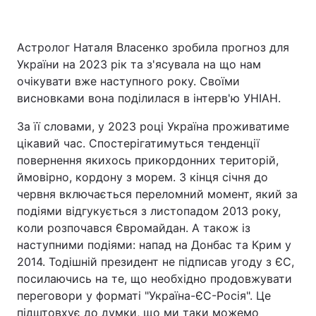
Астролог Наталя Власенко зробила прогноз для
Головна
Війна
України на 2023 рік та з'ясувала на що нам
очікувати вже наступного року. Своїми
Україна
Політика
висновками вона поділилася в інтерв'ю УНІАН.
Економіка
Світ
За її словами, у 2023 році Україна проживатиме
цікавий час. Спостерігатимуться тенденції
Спорт
Наука
повернення якихось прикордонних територій,
ймовірно, кордону з морем. З кінця січня до
Техно і зв'язок
Лайт
червня включається переломний момент, який за
подіями відгукується з листопадом 2013 року,
Зброя
Інциденти
коли розпочався Євромайдан. А також із
наступними подіями: напад на Донбас та Крим у
Здоров'я
Туризм
2014. Тодішній президент не підписав угоду з ЄС,
посилаючись на те, що необхідно продовжувати
Цікавинки
Погода
переговори у форматі "Україна-ЄС-Росія". Це
Екологія
Регіони
підштовхує до думки, що ми таки можемо