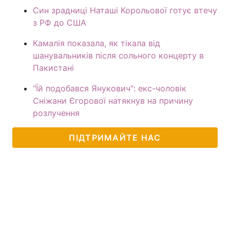
Син зрадниці Наташі Корольової готує втечу
з РФ до США
Камалія показала, як тікала від
шанувальників після сольного концерту в
Пакистані
"Їй подобався Янукович": екс-чоловік
Сніжани Єгорової натякнув на причину
розлучення
ПІДТРИМАЙТЕ НАС