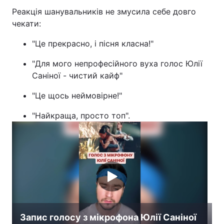
Реакція шанувальників не змусила себе довго
чекати:
"Це прекрасно, і пісня класна!"
"Для мого непрофесійного вуха голос Юлії
Саніної - чистий кайф"
"Це щось неймовірне!"
"Найкраща, просто топ".
Запис голосу з мікрофона Юлії Саніної