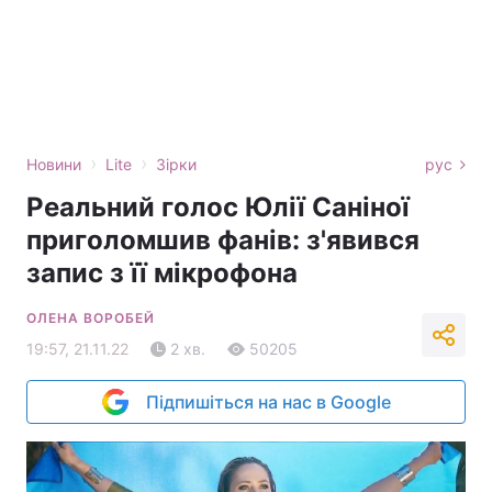
›
›
Новини
Lite
Зірки
рус
Реальний голос Юлії Саніної
приголомшив фанів: з'явився
запис з її мікрофона
ОЛЕНА ВОРОБЕЙ
19:57, 21.11.22
2 хв.
50205
Підпишіться на нас в Google