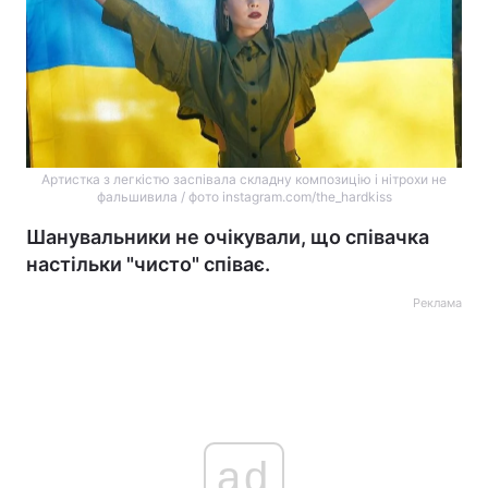
Артистка з легкістю заспівала складну композицію і нітрохи не
фальшивила / фото instagram.com/the_hardkiss
Шанувальники не очікували, що співачка
настільки "чисто" співає.
Реклама
ad