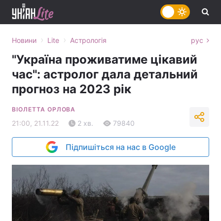
›
›
Новини
Lite
Астрологія
рус
"Україна проживатиме цікавий
час": астролог дала детальний
прогноз на 2023 рік
ВІОЛЕТТА ОРЛОВА
21:00, 21.11.22
2 хв.
79840
Підпишіться на нас в Google