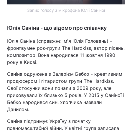
Запис голосу з мікрофона Юлії Саніної
Юлія Саніна - що відомо про співачку
Юлія Саніна (справжнє ім'я Юлія Головань) –
фронтвумен рок-групи The Hardkiss, автор пісень,
композитор. Вона народилася 11 жовтня 1990
року в Києві.
Саніна одружена з Валерієм Бебко - креативним
продюсером і гітаристом групи The Hardkiss.
Свої стосунки вони почали з 2009 року, але
приховували їх близько 5 років. У 2015 у Саніної і
Бебко народився син, хлопчика назвали
Данилом.
Саніна підтримує Україну з початку
повномасштабної війни. У квітні група записала