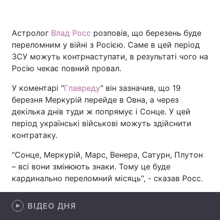
Астролог
Влад Росс
розповів, що березень буде
Головна
Війна
переломним у війні з Росією. Саме в цей період
ЗСУ можуть контрнаступати, в результаті чого на
Україна
Політика
Росію чекає повний провал.
Економіка
Світ
У коментарі "
Главреду
" він зазначив, що 19
березня Меркурій перейде в Овна, а через
Спорт
Наука
декілька днів туди ж попрямує і Сонце. У цей
період українські військові можуть здійснити
Техно і зв'язок
Лайт
контратаку.
Зброя
Інциденти
"Сонце, Меркурій, Марс, Венера, Сатурн, Плутон
– всі вони змінюють знаки. Тому це буде
Здоров'я
Туризм
кардинально переломний місяць", - сказав Росс.
Цікавинки
Погода
ВІДЕО ДНЯ
Екологія
Регіони