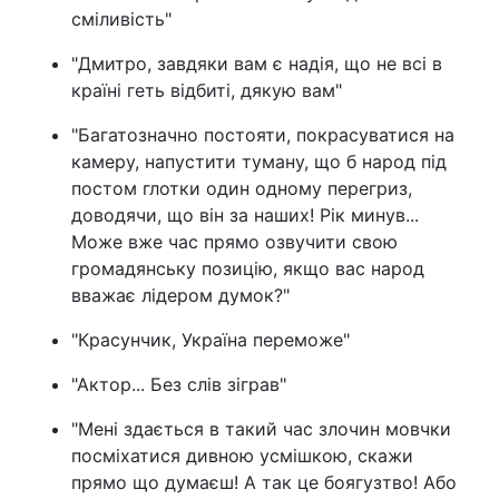
сміливість"
"Дмитро, завдяки вам є надія, що не всі в
країні геть відбиті, дякую вам"
"Багатозначно постояти, покрасуватися на
камеру, напустити туману, що б народ під
постом глотки один одному перегриз,
доводячи, що він за наших! Рік минув...
Може вже час прямо озвучити свою
громадянську позицію, якщо вас народ
вважає лідером думок?"
"Красунчик, Україна переможе"
"Актор... Без слів зіграв"
"Мені здається в такий час злочин мовчки
посміхатися дивною усмішкою, скажи
прямо що думаєш! А так це боягузтво! Або