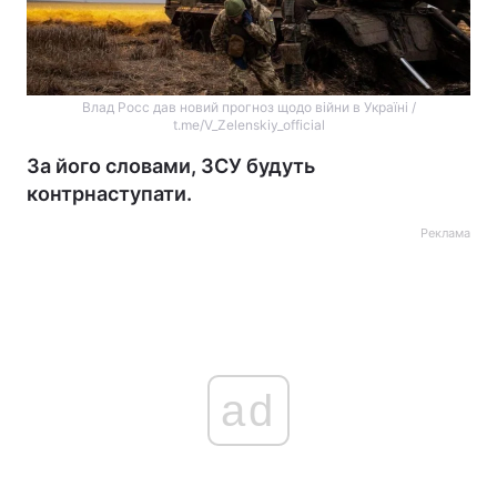
Влад Росс дав новий прогноз щодо війни в Україні /
t.me/V_Zelenskiy_official
За його словами, ЗСУ будуть
контрнаступати.
Реклама
ad