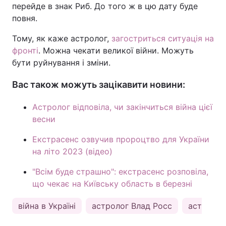
перейде в знак Риб. До того ж в цю дату буде
Тема оформлення
повня.
Тому, як каже астролог,
загостриться ситуація на
фронті
. Можна чекати великої війни. Можуть
бути руйнування і зміни.
Вас також можуть зацікавити новини:
Астролог відповіла, чи закінчиться війна цієї
весни
Екстрасенс озвучив пророцтво для України
на літо 2023 (відео)
"Всім буде страшно": екстрасенс розповіла,
що чекає на Київську область в березні
війна в Україні
астролог Влад Росс
астролог