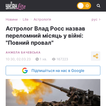
›
›
Новини
Lite
Астрологія
рус
Астролог Влад Росс назвав
переломний місяць у війні:
"Повний провал"
АНЖЕЛА БАЧЕВСЬКА
10:30, 02.03.23
1 хв.
167223
Підпишіться на нас в Google