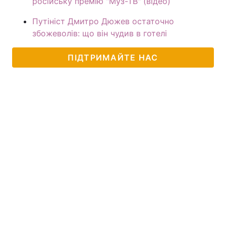
російську премію "Муз-ТВ" (відео)
Путініст Дмитро Дюжев остаточно
збожеволів: що він чудив в готелі
ПІДТРИМАЙТЕ НАС