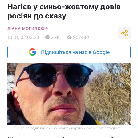
Нагієв у синьо-жовтому довів
росіян до сказу
ДІАНА МОГИЛЄВИЧ
10:01, 02.03.23
2 хв.
907480
Підпишіться на нас в Google
Нагієв одягнув синьо-жовту куртку / скріншот Instagram