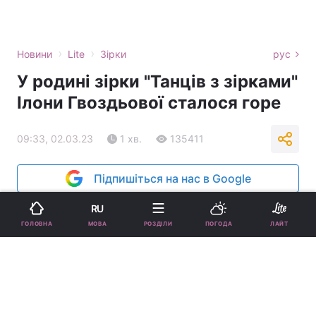
›
›
Новини
Lite
Зірки
рус
У родині зірки "Танців з зірками"
Ілони Гвоздьової сталося горе
09:33, 02.03.23
1 хв.
135411
Підпишіться на нас в Google
RU
МОВА
ГОЛОВНА
РОЗДІЛИ
ПОГОДА
ЛАЙТ