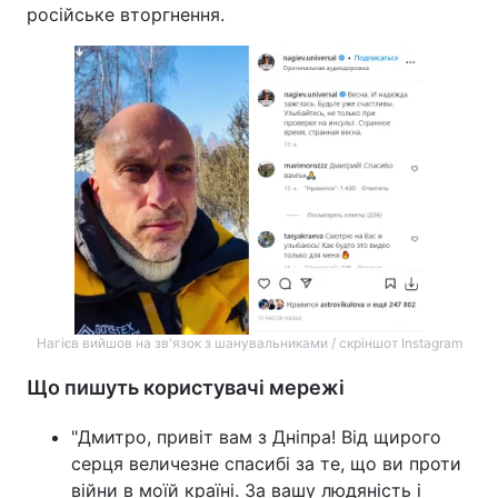
російське вторгнення.
Нагієв вийшов на зв'язок з шанувальниками / скріншот Instagram
Що пишуть користувачі мережі
"Дмитро, привіт вам з Дніпра! Від щирого
серця величезне спасибі за те, що ви проти
війни в моїй країні. За вашу людяність і