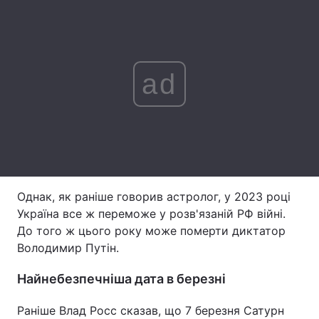
Лонгріди
Відео з Youtube
Статті
ad
Інтерв'ю
Думки
Архів
Вакансії
Контакти
Послуги
Однак, як раніше говорив астролог, у 2023 році
Україна все ж переможе у розв'язаній РФ війні.
До того ж цього року може померти диктатор
Володимир Путін.
Найнебезпечніша дата в березні
Раніше Влад Росс сказав, що 7 березня Сатурн