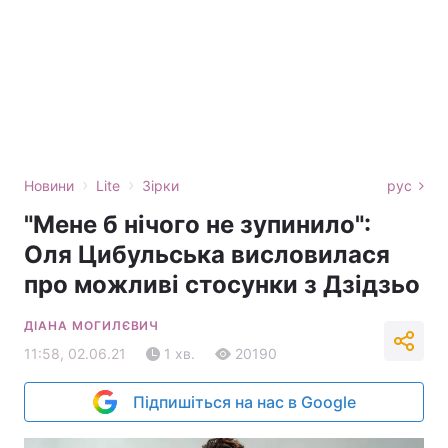
›
›
Новини
Lite
Зірки
рус
"Мене б нічого не зупинило":
Оля Цибульська висловилася
про можливі стосунки з Дзідзьо
ДІАНА МОГИЛЄВИЧ
11:58, 02.06.21
1 хв.
20190
Підпишіться на нас в Google