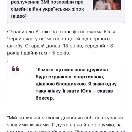
розлучення: ЗМІ розповіли про
сімейні війни українських зірок
(відео)
Обраницею Узєлкова стане фітнес-мама Юлія
Черницька, у неї четверо дітей від першого
шлюбу. Старшій доньці 13 років, середній - 8
років і двійнятам - 5 років.
"Я мрію, що моя нова дружина
буде стрункою, спортивною,
цікавою блондинкою. Я знаю одну
таку жінку. Її звати Юля, - сказав
боксер.
"Мій колишній чоловік дозволяв собі спілкування
з іншими жінками. Я дуже вірна й не розумію, за
що мені таке випробування. Після розлучення я ні