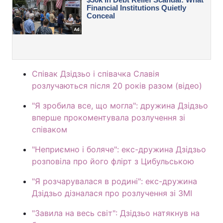
Співак Дзідзьо і співачка Славія
розлучаються після 20 років разом (відео)
"Я зробила все, що могла": дружина Дзідзьо
вперше прокоментувала розлучення зі
співаком
"Неприємно і боляче": екс-дружина Дзідзьо
розповіла про його флірт з Цибульською
"Я розчарувалася в родині": екс-дружина
Дзідзьо дізналася про розлучення зі ЗМІ
"Завила на весь світ": Дзідзьо натякнув на