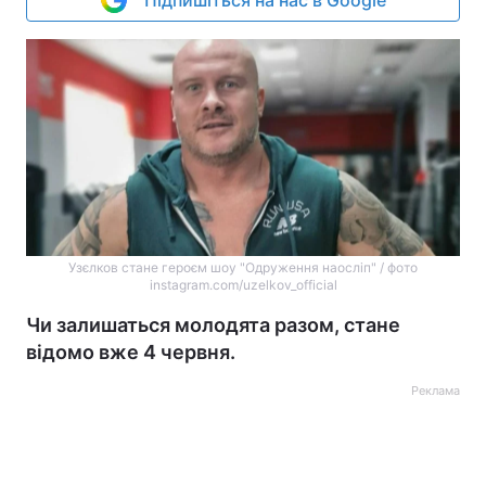
Підпишіться на нас в Google
Узєлков стане героєм шоу "Одруження наосліп" / фото
instagram.com/uzelkov_official
Чи залишаться молодята разом, стане
відомо вже 4 червня.
Реклама