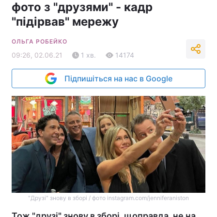
фото з "друзями" - кадр
"підірвав" мережу
ОЛЬГА РОБЕЙКО
09:26, 02.06.21
1 хв.
14174
Підпишіться на нас в Google
"Друзі" знову в зборі / фото instagram.com/jenniferaniston
Тож "друзі" знову в зборі, щоправда, не на