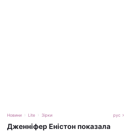
›
›
Новини
Lite
Зірки
рус
Дженніфер Еністон показала