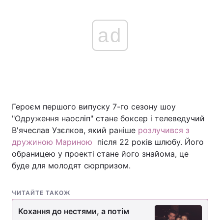
ad
Героєм першого випуску 7-го сезону шоу
"Одруження наосліп" стане боксер і телеведучий
В'ячеслав Узєлков, який раніше
розлучився з
дружиною Мариною
після 22 років шлюбу. Його
обраницею у проекті стане його знайома, це
буде для молодят сюрпризом.
ЧИТАЙТЕ ТАКОЖ
Кохання до нестями, а потім