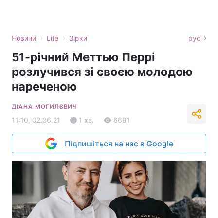
›
›
Новини
Lite
Зірки
рус
51-річний Меттью Перрі
розлучився зі своєю молодою
нареченою
ДІАНА МОГИЛЄВИЧ
11:10, 02.06.21
1 хв.
6681
Підпишіться на нас в Google