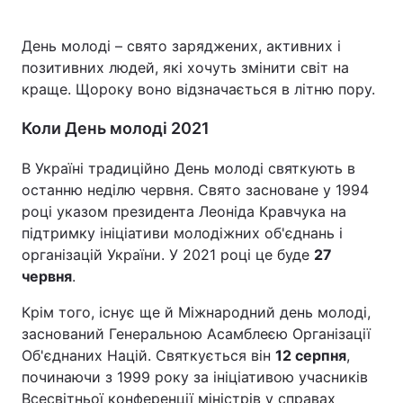
День молоді – свято заряджених, активних і
позитивних людей, які хочуть змінити світ на
Головна
Війна
краще. Щороку воно відзначається в літню пору.
Україна
Політика
Коли День молоді 2021
Економіка
Світ
В Україні традиційно День молоді святкують в
останню неділю червня. Свято засноване у 1994
Спорт
Наука
році указом президента Леоніда Кравчука на
підтримку ініціативи молодіжних об'єднань і
Техно і зв'язок
Лайт
організацій України. У 2021 році це буде
27
червня
Зброя
.
Інциденти
Крім того, існує ще й Міжнародний день молоді,
Здоров'я
Туризм
заснований Генеральною Асамблеєю Організації
Об'єднаних Націй. Святкується він
Цікавинки
Погода
12 серпня
,
починаючи з 1999 року за ініціативою учасників
Екологія
Регіони
Всесвітньої конференції міністрів у справах