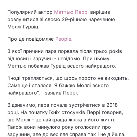
Популярний актор
Меттью Перрі
вирішив
розлучитися зі своєю 29-річною нареченою
Моллі Гурвіц.
Про це повідомляє
People
.
З якої причини пара порвала після трьох років
відносин і заручин - невідомо. При цьому
Меттью побажав Гурвіц всього найкращого.
"Іноді трапляється, що щось просто не виходить.
Саме це і сталося. Я бажаю Моллі всього
найкращого", - заявив Перрі.
Відзначимо, пара почала зустрічатися в 2018
році. На початку їхніх стосунків Перрі говорив,
що Моллі - це найкраща жінка в його житті.
Також вони минулого року оголосили про
заручини, але до весілля справа так і не дійшла.