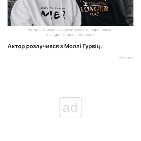
Актор розірвав стосунки зі своєю нареченою /
instagram.com/mattyperry4
Актор розлучився з Моллі Гурвіц.
Реклама
ad