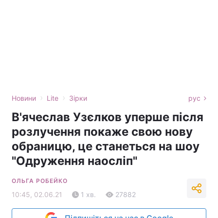
›
›
Новини
Lite
Зірки
рус
В'ячеслав Узєлков уперше після
розлучення покаже свою нову
обраницю, це станеться на шоу
"Одруження наосліп"
ОЛЬГА РОБЕЙКО
10:45, 02.06.21
1 хв.
27882