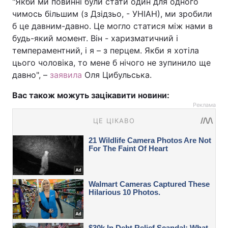
"Якби ми повинні були стати один для одного
чимось більшим (з Дзідзьо, - УНІАН), ми зробили
б це давним-давно. Це могло статися між нами в
будь-який момент. Він - харизматичний і
темпераментний, і я – з перцем. Якби я хотіла
цього чоловіка, то мене б нічого не зупинило ще
давно", –
заявила
Оля Цибульська.
Вас також можуть зацікавити новини:
Реклама