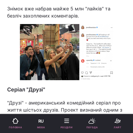
Знімок вже набрав майже 5 млн "лайків" та
безліч захоплених коментарів.
Серіал "Друзі"
"Друзі" - американський комедійний серіал про
життя шістьох друзів. Проект визнаний одним з
найкращих в історії американського телебачення
RU
у своєму жанрі та удостоєний шести премій
МОВА
ГОЛОВНА
РОЗДІЛИ
ПОГОДА
ЛАЙТ
"Еммі" і премії "Золотий глобус". Прем'єра першої