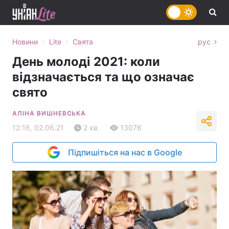
›
›
Новини
Lite
Свята
рус
День молоді 2021: коли
відзначається та що означає
свято
АЛІНА ВИШНЕВСЬКА
12:16, 02.06.21
2 хв.
13076
Підпишіться на нас в Google