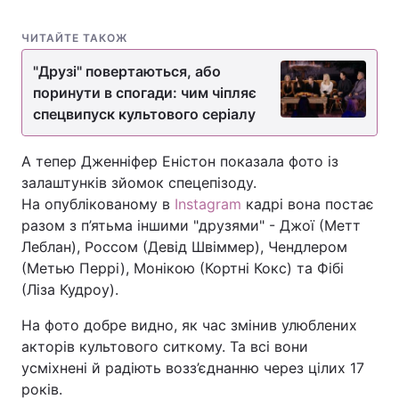
ЧИТАЙТЕ ТАКОЖ
"Друзі" повертаються, або
поринути в спогади: чим чіпляє
спецвипуск культового серіалу
А тепер Дженніфер Еністон показала фото із
залаштунків зйомок спецепізоду.
На опублікованому в
Instagram
кадрі вона постає
разом з п’ятьма іншими "друзями" - Джої (Метт
Леблан), Россом (Девід Швіммер), Чендлером
(Метью Перрі), Монікою (Кортні Кокс) та Фібі
(Ліза Кудроу).
На фото добре видно, як час змінив улюблених
акторів культового ситкому. Та всі вони
усміхнені й радіють возз’єднанню через цілих 17
років.