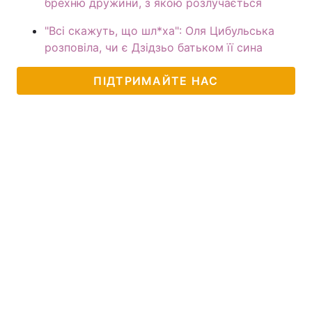
брехню дружини, з якою розлучається
"Всі скажуть, що шл*ха": Оля Цибульська
розповіла, чи є Дзідзьо батьком її сина
ПІДТРИМАЙТЕ НАС