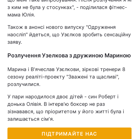
з ким не була у стосунках", - поділилася фітнес-
мама Юлія.
Також в анонсі нового випуску "Одруження
наосліп" йдеться, що Узєлков зробить сенсаційну
заяву.
Розлучення Узелкова з дружиною Мариною
Марина і В'ячеслав Узєлкови, зіркові тренери 8
сезону реаліті-проекту "Зважені та щасливі",
розлучилися.
У пари народилося двоє дітей - син Роберт і
донька Олівія. В інтерв'ю боксер не раз
зізнавався, що пріоритетом у його житті була і
залишається сім'я.
ПІДТРИМАЙТЕ НАС