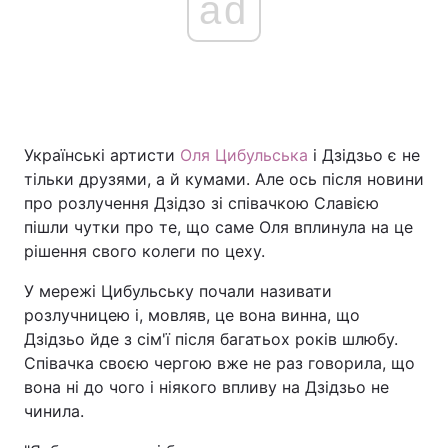
ad
Українські артисти
Оля Цибульська
і Дзідзьо є не
тільки друзями, а й кумами. Але ось після новини
про розлучення Дзідзо зі співачкою Славією
пішли чутки про те, що саме Оля вплинула на це
рішення свого колеги по цеху.
У мережі Цибульську почали називати
розлучницею і, мовляв, це вона винна, що
Дзідзьо йде з сім'ї після багатьох років шлюбу.
Співачка своєю чергою вже не раз говорила, що
вона ні до чого і ніякого впливу на Дзідзьо не
чинила.