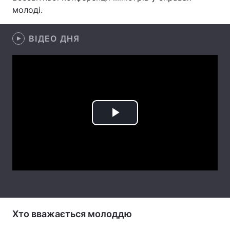
молоді.
Лонгріди
ВІДЕО ДНЯ
Відео з Youtube
Статті
Інтерв'ю
Думки
Архів
Вакансії
Контакти
Play
Послуги
Video
Хто вважається молоддю