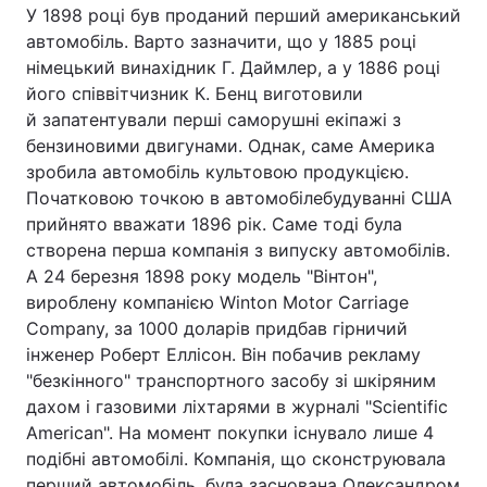
У 1898 році був проданий перший американський
автомобіль. Варто зазначити, що у 1885 році
німецький винахідник Г. Даймлер, а у 1886 році
його співвітчизник К. Бенц виготовили
й запатентували перші саморушні екіпажі з
бензиновими двигунами. Однак, саме Америка
зробила автомобіль культовою продукцією.
Початковою точкою в автомобілебудуванні США
прийнято вважати 1896 рік. Саме тоді була
створена перша компанія з випуску автомобілів.
А 24 березня 1898 року модель "Вінтон",
вироблену компанією Winton Motor Carriage
Company, за 1000 доларів придбав гірничий
інженер Роберт Еллісон. Він побачив рекламу
"безкінного" транспортного засобу зі шкіряним
дахом і газовими ліхтарями в журналі "Scientific
American". На момент покупки існувало лише 4
подібні автомобілі. Компанія, що сконструювала
перший автомобіль, була заснована Олександром