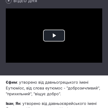
ВІДЕО ДНЯ
Лонгріди
Відео з Youtube
Статті
Інтерв'ю
Думки
Play
Архів
Вакансії
Video
Контакти
Послуги
Єфим
: утворено від давньогрецького імені
Еутюміос, від слова еутюмос - "доброзичливий",
"прихильний", "віщує добро".
Іван
,
Ян
: утворено від давньоєврейського імені