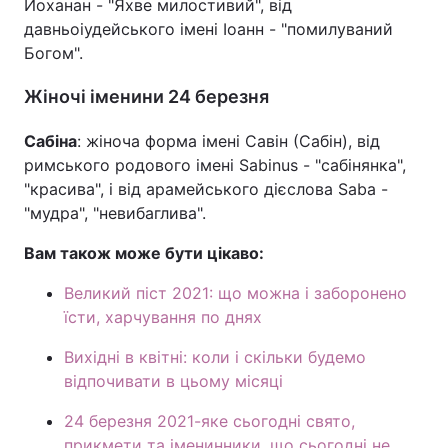
Йоханан - "Яхве милостивий", від
давньоіудейського імені Іоанн - "помилуваний
Тема оформлення
Богом".
Жіночі іменини 24 березня
Сабіна
: жіноча форма імені Савін (Сабін), від
римського родового імені Sabinus - "сабінянка",
"красива", і від арамейського дієслова Saba -
"мудра", "невибаглива".
Вам також може бути цікаво:
Великий піст 2021: що можна і заборонено
їсти, харчування по днях
Вихідні в квітні: коли і скільки будемо
відпочивати в цьому місяці
24 березня 2021-яке сьогодні свято,
прикмети та іменинники, що сьогодні не