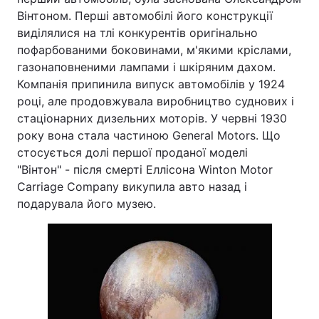
Вінтоном. Перші автомобілі його конструкції
виділялися на тлі конкурентів оригінально
пофарбованими боковинами, м'якими кріслами,
газонаповненими лампами і шкіряним дахом.
Компанія припинила випуск автомобілів у 1924
році, але продовжувала виробництво суднових і
стаціонарних дизельних моторів. У червні 1930
року вона стала частиною General Motors. Що
стосується долі першої проданої моделі
"Вінтон" - після смерті Еллісона Winton Motor
Carriage Company викупила авто назад і
подарувала його музею.