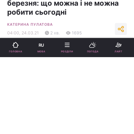
березня: що можна і не можна
робити сьогодні
КАТЕРИНА ПУЛАТОВА
04:00, 24.03.21
2 хв.
1695
RU
Підпишіться на нас в Google
МОВА
ГОЛОВНА
РОЗДІЛИ
ПОГОДА
ЛАЙТ
Народні прикмети і традиції 24 березня / фото ua.
depositphotos.com
У народному календарі цей день отримав