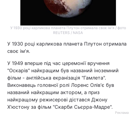
У 1930 році карликова планета Плутон отримала своє ім'я / фото
REUTERS / NASA
У 1930 році карликова планета Плутон отримала
своє ім'я.
У 1949 вперше під час церемонії вручення
"Оскарів" найкращим був названий іноземний
фільм - англійська екранізація "Гамлета".
Виконавець головної ролі Лоренс Олів'є був
названий найкращим актором, а приз
найкращому режисерові дістався Джону
Х'юстону за фільм "Скарби Сьєрра-Мадре".
Реклама