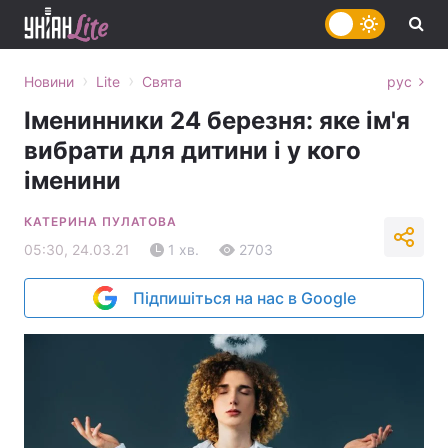
›
›
Новини
Lite
Свята
рус
Іменинники 24 березня: яке ім'я
вибрати для дитини і у кого
іменини
КАТЕРИНА ПУЛАТОВА
05:30, 24.03.21
1 хв.
2703
Підпишіться на нас в Google