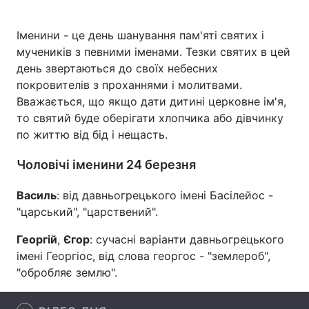
Іменини - це день шанування пам'яті святих і
мучеників з певними іменами. Тезки святих в цей
Головна
Війна
день звертаються до своїх небесних
покровителів з проханнями і молитвами.
Україна
Політика
Вважається, що якщо дати дитині церковне ім'я,
то святий буде оберігати хлопчика або дівчинку
Економіка
Світ
по життю від бід і нещасть.
Спорт
Наука
Чоловічі іменини 24 березня
Техно і зв'язок
Лайт
Василь
: від давньогрецького імені Басілейос -
"царський", "царствений".
Зброя
Інциденти
Георгій
,
Єгор
: сучасні варіанти давньогрецького
Здоров'я
Туризм
імені Георгіос, від слова георгос - "землероб",
"обробляє землю".
Цікавинки
Погода
Екологія
Регіони