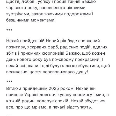
щастя, любові, успіху і процвітання! Бажаю
чарівного року, наповненого цікавими
зустрічами, захоплюючими подорожами і
безцінними моментами!
***
Нехай прийдешній Новий рік буде сповнений
позитиву, яскравих фарб, радісних подій, вдалих
збігів і приємних сюрпризів! Бажаю, щоб кожен
день нового року був по-своєму прекрасний! І
нехай всі плани і цілі будуть легко збуватися, щоб
величезне щастя переповнювало душу!
***
Вітаю з прийдешнім 2025 роком! Нехай він
принесе Україні довгоочікувану перемогу і мир, а
кожній родині подарує спокій. Нехай збудеться
все, про що мріємо, а печалі відступлять.