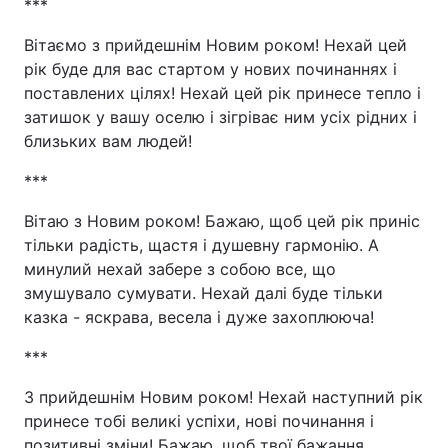
***
Вітаємо з прийдешнім Новим роком! Нехай цей
рік буде для вас стартом у нових починаннях і
поставлених цілях! Нехай цей рік принесе тепло і
затишок у вашу оселю і зігріває ним усіх рідних і
близьких вам людей!
***
Вітаю з Новим роком! Бажаю, щоб цей рік приніс
тільки радість, щастя і душевну гармонію. А
минулий нехай забере з собою все, що
змушувало сумувати. Нехай далі буде тільки
казка - яскрава, весела і дуже захоплююча!
***
З прийдешнім Новим роком! Нехай наступний рік
принесе тобі великі успіхи, нові починання і
позитивні зміни! Бажаю, щоб твої бажання