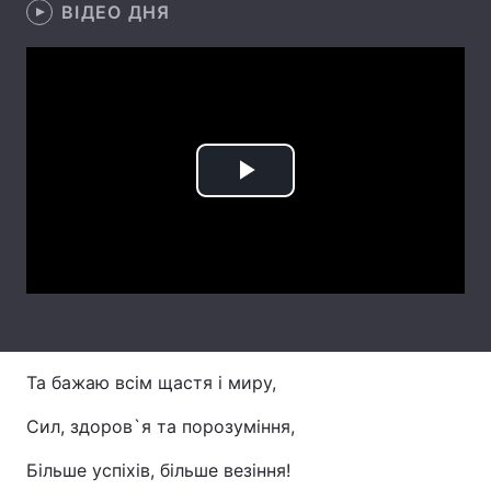
ВІДЕО ДНЯ
Лонгріди
Відео з Youtube
Статті
Інтерв'ю
Думки
Play
Архів
Вакансії
Video
Контакти
Послуги
Та бажаю всім щастя і миру,
Сил, здоров`я та порозуміння,
Більше успіхів, більше везіння!