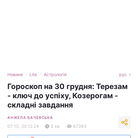
›
›
Новини
Lite
Астрологія
рус
Гороскоп на 30 грудня: Терезам
- ключ до успіху, Козерогам -
складні завдання
АНЖЕЛА БАЧЕВСЬКА
07:10, 30.12.24
3 хв.
67393