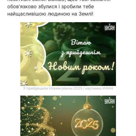
обов'язково збулися і зробили тебе
найщасливішою людиною на Землі!
З прийдешнім Новим роком 2025 / картинка УНІАН