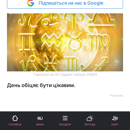
Підпишіться на нас в Google
Гороскоп на 30 грудня / колаж УНІАН
День обіцяє бути цікавим.
Реклама
RU
МОВА
ГОЛОВНА
РОЗДІЛИ
ПОГОДА
ЛАЙТ