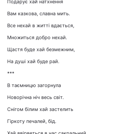
Подарує хай натхнення
Вам казкова, славна мить.
Все нехай в житті вдається,
Множиться добро нехай.
Щастя буде хай безмежним,
На душі хай буде рай.
***
В таємницю загорнула
Новорічна ніч весь світ.
Снігом білим хай застелить
Гіркоту печалей, бід.
Хай ввірветься в час сакральний