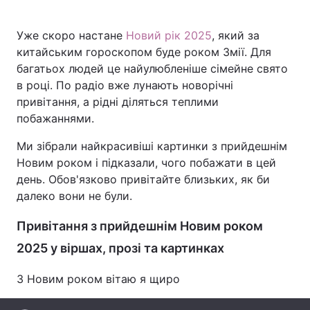
Уже скоро настане
Новий рік 2025
, який за
китайським гороскопом буде роком Змії. Для
Головна
Війна
багатьох людей це найулюбленіше сімейне свято
в році. По радіо вже лунають новорічні
Україна
Політика
привітання, а рідні діляться теплими
побажаннями.
Економіка
Світ
Ми зібрали найкрасивіші картинки з прийдешнім
Спорт
Наука
Новим роком і підказали, чого побажати в цей
день. Обов'язково привітайте близьких, як би
Техно і зв'язок
Лайт
далеко вони не були.
Зброя
Інциденти
Привітання з прийдешнім Новим роком
Здоров'я
Туризм
2025 у віршах, прозі та картинках
Цікавинки
Погода
З Новим роком вітаю я щиро
Екологія
Регіони