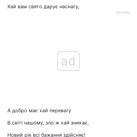
Хай вам свято дарує наснагу,
Тема оформлення
Реклама
ad
А добро має хай перевагу
В світі нашому, зло ж хай зникає,
Новий рік всі бажання здійсняє!