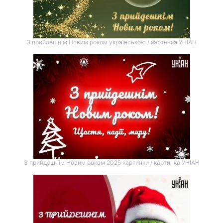
З прийдешнім Новим роком українською / картинка УНІАН
З прийдешнім Новим роком 2025 картинки / картинка УНІАН