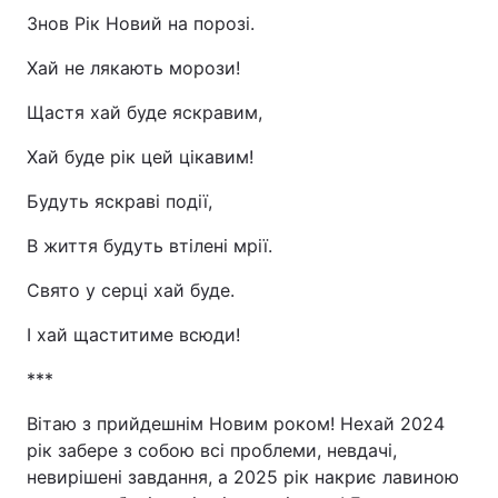
Знов Рік Новий на порозі.
Хай не лякають морози!
Щастя хай буде яскравим,
Хай буде рік цей цікавим!
Будуть яскраві події,
В життя будуть втілені мрії.
Свято у серці хай буде.
І хай щаститиме всюди!
***
Вітаю з прийдешнім Новим роком! Нехай 2024
рік забере з собою всі проблеми, невдачі,
невирішені завдання, а 2025 рік накриє лавиною