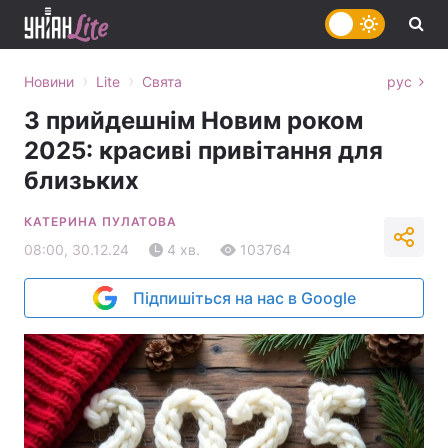
›
›
Новини
Lite
Свята
рус
З прийдешнім Новим роком
2025: красиві привітання для
близьких
КАТЕРИНА ПУЛАТОВА
08:00, 30.12.24
4 хв.
103764
Підпишіться на нас в Google