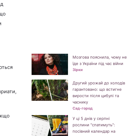
ід
 що
и
Мозгова пояснила, чому не
їде з України під час війни
ються
Зірки
Другий урожай до холодів
гарантовано: що встигне
ириати,
вирости після цибулі та
часнику
Сад-город
якщо
У ці 5 днів у серпні
рослини "спатимуть":
посівний календар на