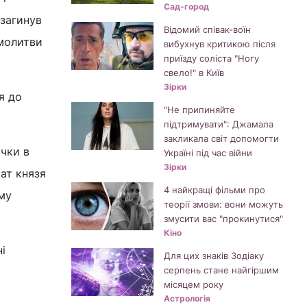
Сад-город
 загинув
Відомий співак-воїн
 молитви
вибухнув критикою після
приїзду соліста "Ногу
свело!" в Київ
Зірки
я до
"Не припиняйте
підтримувати": Джамала
закликала світ допомогти
ічки в
Україні під час війни
Зірки
рат князя
4 найкращі фільми про
му
теорії змови: вони можуть
змусити вас "прокинутися"
Кіно
і
Для цих знаків Зодіаку
серпень стане найгіршим
місяцем року
Астрологія