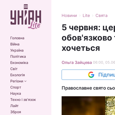
›
›
Новини
Lite
Свята
5 червня: це
обов'язково 
Головна
Війна
хочеться
Україна
Політика
Ольга Зайцева
06:00, 05.0
Економіка
Світ
Підпиш
Екологія
Регіони
Спорт
Православне свято сьог
Наука
Техно і зв'язок
Лайт
Зброя