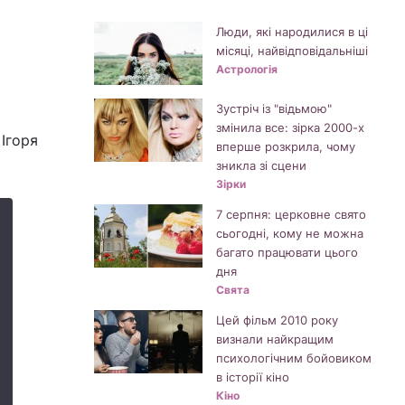
Люди, які народилися в ці
місяці, найвідповідальніші
Астрологія
Зустріч із "відьмою"
змінила все: зірка 2000-х
Ігоря
вперше розкрила, чому
зникла зі сцени
Зірки
7 серпня: церковне свято
сьогодні, кому не можна
багато працювати цього
дня
Свята
Цей фільм 2010 року
визнали найкращим
психологічним бойовиком
в історії кіно
Кіно