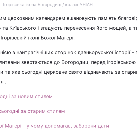
Ігорівська ікона Богородиці / колаж УНІАН
ким церковним календарем вшановують пам'ять благові
го та Київського і згадують перенесення його мощей, а 
горівській іконі Божої Матері.
нією з найтрагічніших сторінок давньоруської історії - п
литвами звертаються до Богородиці перед Ігорівською 
ти та яке сьогодні церковне свято відзначають за стар
лі.
одні за новим стилем
сьогодні за старим стилем
ої Матері - у чому допомагає, заборони дати