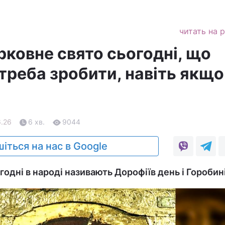
читать на 
рковне свято сьогодні, що
треба зробити, навіть якщо
6.26
6 хв.
9044
іться на нас в Google
одні в народі називають Дорофіїв день і Горобині