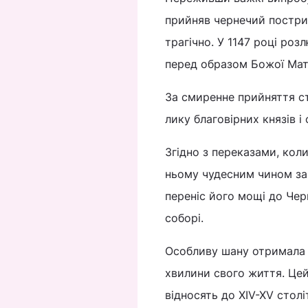
прийняв чернечий постриг
трагічно. У 1147 році роз
перед образом Божої Мат
За смиренне прийняття с
лику благовірних князів і
Згідно з переказами, коли
ньому чудесним чином запа
переніс його мощі до Чер
соборі.
Особливу шану отримала й
хвилини свого життя. Цей
відносять до XIV-XV стол