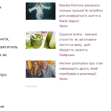
Klavdia Petrivna зізналася,
я
скільки грошей їй потрібно
для комфортного життя в
Києві (відео)
Зірки
Сушіння м'яти - минуле
нтія,
століття: як заготовити
листя на зиму, щоб
Святитель
зберегти свіжість
я як
Лайфхаки
Нікітюк розповіла про стан
найкращого друга, який
перебував в реанімації
 про
Зірки
Реклама
ни