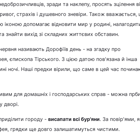
недоброзичливців, зради та наклепу, просять зцілення в
тривог, страхів і душевного зневіри. Також вважається,
ю іконою допомагає відновити мир у родині, налагодит
а знайти вихід зі складних життєвих обставин.
червня називають Дорофіїв день - на згадку про
, єпископа Тірського. З цією датою пов'язана й інша
ині ночі. Наші предки вірили, що саме в цей час почина
ивим для домашніх і господарських справ - можна прб
у дворі.
приділити городу -
висапати всі бур'яни
. За повір'ями, 
фея, грядки ще довго залишатимуться чистими.