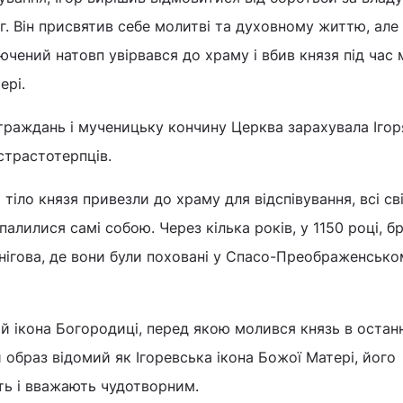
. Він присвятив себе молитві та духовному життю, але
лючений натовп увірвався до храму і вбив князя під час
ері.
траждань і мученицьку кончину Церква зарахувала Ігор
 страстотерпців.
 тіло князя привезли до храму для відспівування, всі св
лилися самі собою. Через кілька років, у 1150 році, б
нігова, де вони були поховані у Спасо-Преображенсько
 ікона Богородиці, перед якою молився князь в останн
 образ відомий як Ігоревська ікона Божої Матері, його
іть і вважають чудотворним.