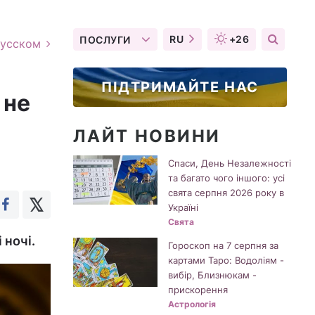
RU
+26
ПОСЛУГИ
русском
ПІДТРИМАЙТЕ НАС
 не
ЛАЙТ НОВИНИ
Спаси, День Незалежності
та багато чого іншого: усі
свята серпня 2026 року в
Україні
Свята
 ночі.
Гороскоп на 7 серпня за
картами Таро: Водоліям -
вибір, Близнюкам -
прискорення
Астрологія