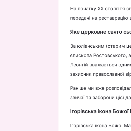
На початку XX століття с
передачі на реставрацію 
Яке церковне свято сь
За юліанським (старим це
єпископа Ростовського, 
Леонтій вважається одним
захисник православної ві
Раніше ми вже розповіда
звичаї та заборони цієї да
Ігорівська ікона Божої
Ігорівська ікона Божої М