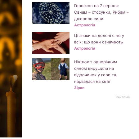
Гороскоп на 7 серпня:
Овнам – стосунки, Рибам –
джерело сили
Астрологія
Ці знаки на долоні є не у
всіх: що вони означають
Астрологія
Нікітюк з однорічним
сином вирушила на
відпочинок у гори та
нарвалася на хейт
Зірки
Реклама