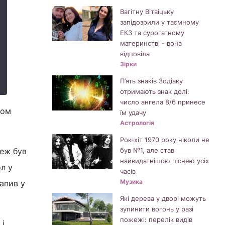
Вагітну Вітвіцьку
запідозрили у таємному
ЕКЗ та сурогатному
материнстві - вона
відповіла
Зірки
П’ять знаків Зодіаку
отримають знак долі:
число ангела 8/6 принесе
ном
їм удачу
Астрологія
Рок-хіт 1970 року ніколи не
теж був
був №1, але став
найвидатнішою піснею усіх
л у
часів
Музика
рапив у
Які дерева у дворі можуть
зупинити вогонь у разі
пожежі: перелік видів
 і