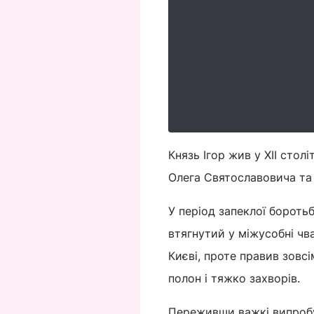
Князь Ігор жив у XII стол
Олега Святославовича та
У період запеклої бороть
втягнутий у міжусобні чв
Києві, проте правив зовсі
полон і тяжко захворів.
Переживши важкі випробув