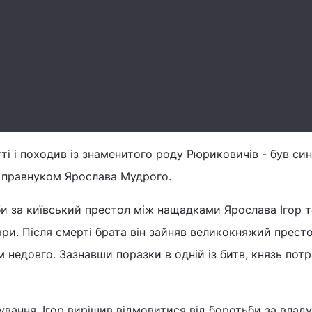
ітті і походив із знаменитого роду Рюриковичів - був си
 правнуком Ярослава Мудрого.
би за київський престол між нащадками Ярослава Ігор 
ари. Після смерті брата він зайняв великокняжий престо
м недовго. Зазнавши поразки в одній із битв, князь пот
ання, Ігор вирішив відмовитися від боротьби за владу