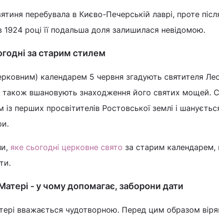
вятиня перебувала в Києво-Печерській лаврі, проте післ
в 1924 році її подальша доля залишилася невідомою.
огодні за старим стилем
рковним) календарем 5 червня згадують святителя Лео
а також вшановують знаходження його святих мощей. 
 із перших просвітителів Ростовської землі і шануєтьс
ри.
ли,
яке сьогодні церковне свято
за старим календарем,
ти.
 Матері - у чому допомагає, заборони дати
атері вважається чудотворною. Перед цим образом віря