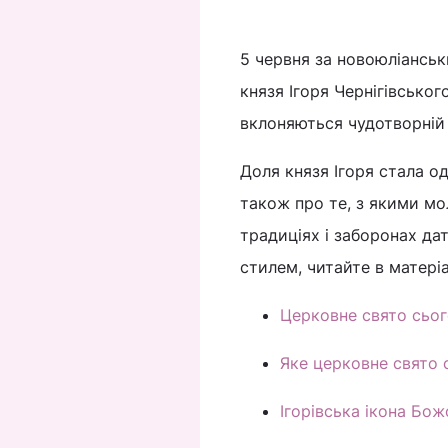
5 червня за новоюліансь
князя Ігоря Чернігівсько
вклоняються чудотворній І
Доля князя Ігоря стала од
також про те, з якими мо
традиціях і заборонах да
стилем, читайте в матеріа
Церковне свято сьог
Яке церковне свято 
Ігорівська ікона Бож