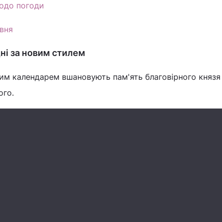
одо погоди
рвня
ні за новим стилем
им календарем вшановують пам'ять благовірного князя 
ого.