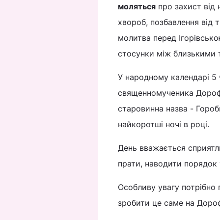
моляться
про захист від 
хвороб, позбавлення від 
молитва перед Ігорівсько
стосунки між близькими т
У народному календарі 5 
священномученика Дорофея
старовинна назва - Гороб
найкоротші ночі в році.
День вважається сприятл
прати, наводити порядок 
Особливу увагу потрібно 
зробити це саме на Доро