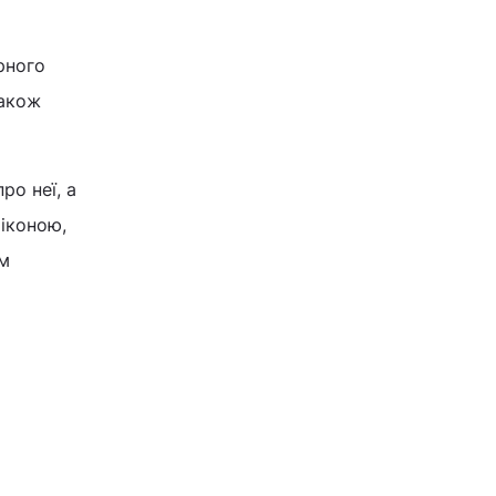
рного
також
ро неї, а
іконою,
им