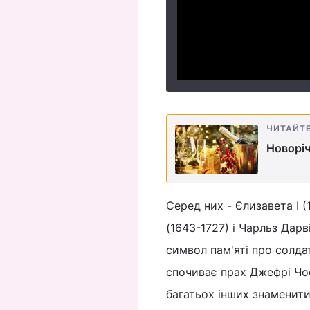
ЧИТАЙТ
Новоріч
Серед них - Єлизавета I (
(1643-1727) і Чарльз Дарв
символ пам'яті про солдат
спочиває прах Джефрі Чос
багатьох інших знаменити