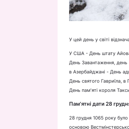
У цей день у світі відзн
У США - День штату Айова
День Завантаження, день 
в Азербайджані - День адв
День святого Гавриїла, в 
День пам'яті короля Такси
Пам'ятні дати 28 грудня
28 грудня 1065 року було
основою Вестмінстерськог