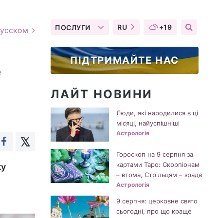
RU
+19
ПОСЛУГИ
русском
ПІДТРИМАЙТЕ НАС
е
ЛАЙТ НОВИНИ
Люди, які народилися в ці
місяці, найуспішніші
Астрологія
Гороскоп на 9 серпня за
картами Таро: Скорпіонам
ку
– втома, Стрільцям – зрада
Астрологія
9 серпня: церковне свято
сьогодні, про що краще