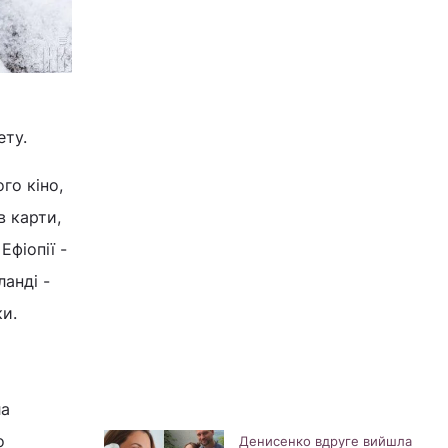
ету.
го кіно,
в карти,
Ефіопії -
ланді -
ки.
ла
о
Денисенко вдруге вийшла