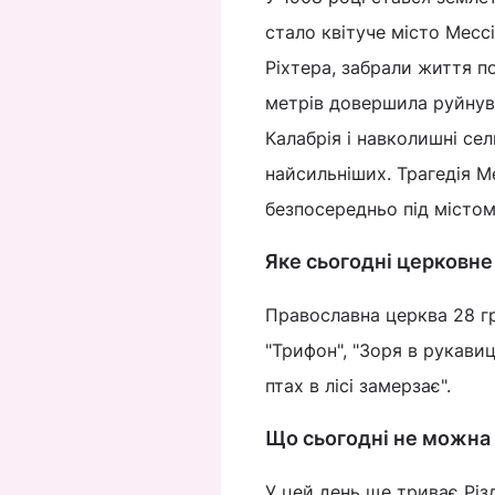
стало квітуче місто Месс
Ріхтера, забрали життя п
метрів довершила руйнув
Калабрія і навколишні се
найсильніших. Трагедія М
безпосередньо під містом
Яке сьогодні церковне
Православна церква 28 гр
"Трифон", "Зоря в рукавиц
птах в лісі замерзає".
Що сьогодні не можна
У цей день ще триває Різ