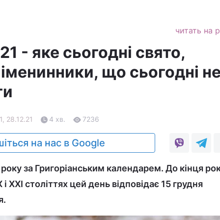
читать на 
21 - яке сьогодні свято,
іменинники, що сьогодні н
ти
1, 28.12.21
4 хв.
7236
іться на нас в Google
 року за Григоріанським календарем. До кінця ро
 і XXI століттях цей день відповідає 15 грудня
я.