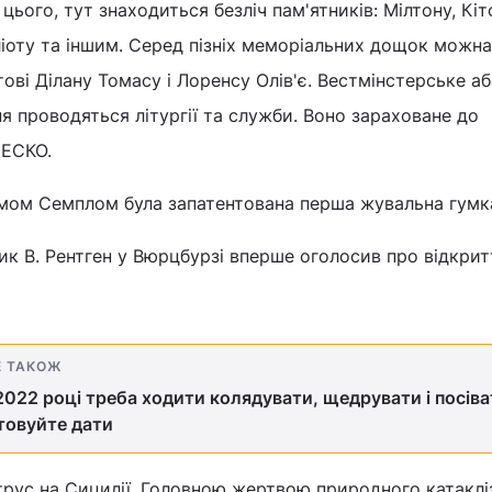
цього, тут знаходиться безліч пам'ятників: Мілтону, Кітс
іоту та іншим. Серед пізніх меморіальних дощок можна
ові Ділану Томасу і Лоренсу Олів'є. Вестмінстерське а
 проводяться літургії та служби. Воно зараховане до
НЕСКО.
ямом Семплом була запатентована перша жувальна гумк
зик В. Рентген у Вюрцбурзі вперше оголосив про відкрит
Е ТАКОЖ
2022 році треба ходити колядувати, щедрувати і посіва
товуйте дати
трус на Сицилії. Головною жертвою природного катакл