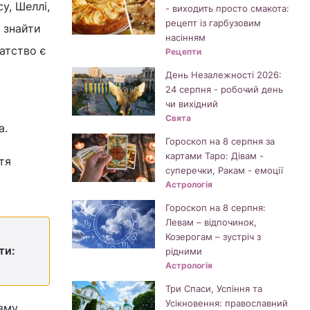
у, Шеллі,
- виходить просто смакота:
рецепт із гарбузовим
 знайти
насінням
батство є
Рецепти
День Незалежності 2026:
24 серпня - робочий день
чи вихідний
Свята
а.
Гороскоп на 8 серпня за
картами Таро: Дівам -
тя
суперечки, Ракам - емоції
Астрологія
Гороскоп на 8 серпня:
Левам – відпочинок,
Козерогам – зустріч з
ти:
рідними
Астрологія
Три Спаси, Успіння та
Усікновення: православний
ізму