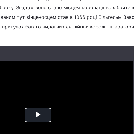
 року. Згодом воно стало місцем коронації всіх брита
аним тут вінценосцем став в 1066 році Вільгельм Зав
 притулок багато видатних англійців: королі, літератори,
Play