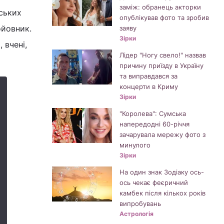
заміж: обранець акторки
нських
опублікував фото та зробив
ойовник.
заяву
Зірки
 вчені,
Лідер "Ногу свело!" назвав
причину приїзду в Україну
та виправдався за
концерти в Криму
Зірки
"Королева": Сумська
напередодні 60-річчя
зачарувала мережу фото з
минулого
Зірки
На один знак Зодіаку ось-
ось чекає феєричний
камбек після кількох років
випробувань
Астрологія