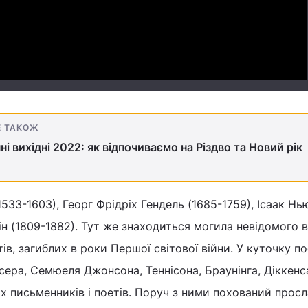
Video
Е ТАКОЖ
ні вихідні 2022: як відпочиваємо на Різдво та Новий рік
1533-1603), Георг Фрідріх Гендель (1685-1759), Ісаак Нь
ін (1809-1882). Тут же знаходиться могила невідомого в
ів, загиблих в роки Першої світової війни. У куточку по
ера, Семюеля Джонсона, Теннісона, Браунінга, Діккенса
х письменників і поетів. Поруч з ними похований прос