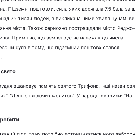
іна. Підземні поштовхи, сила яких досягала 7,5 бала за
онад 75 тисяч людей, а викликана ними хвиля цунамі в
ання міста. Також серйозно постраждали місто Реджо-
лища. Примітно, що землетрус не належав до числа
ессіни була в тому, що підземний поштовх стався
.
 свято
удня вшановує пам'ять святого Трифона. Інші назви свя
ях", "День зцілюючих молитов". У народі говорили: "На 
 робити
двяний піст, тому потрібно дотримуватися його заборо