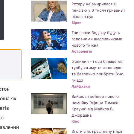
Ротару не змирилася з
пенсією у 6 тисяч гривень і
пішла в суд
Зірки
Три знаки Зодіаку будуть
головними щасливчиками
нового тижня
Астрологія
5 хвилин - і оси більше не
турбуватимуть: як швидко
та безпечно прибрати їхнє
гніздо
Лайфхаки
ютон
Вийшов трейлер нового
оїна як
римейку "Афери Томаса
етів
Крауна" від Майкла Б.
Джордана
 і
Кіно
лавлений
Зі стиглих груш печу пиріг