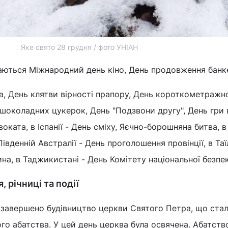
Яке свято 28 грудня / фото УНІАН
ачаються Міжнародний день кіно, День продовження банк
, День клятви вірності прапору, День короткометражно
шоколадних цукерок, День "Подзвони другу", День гри 
оката, в Іспанії - День сміху, Яєчно-борошняна битва, в 
Південній Австралії - День проголошення провінції, в Таї
на, в Таджикистані - День Комітету національної безпе
, річниці та події
 завершено будівництво церкви Святого Петра, що ста
о абатства. У цей день церква була освячена. Абатств