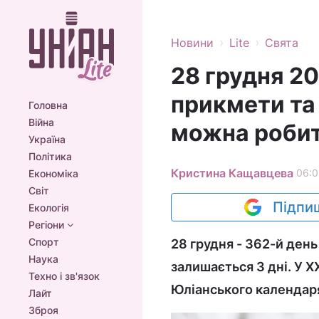
›
›
Новини
Lite
Свята
28 грудня 20
прикмети та 
Головна
Війна
можна роби
Україна
Політика
Кристина Кащавцева
06:0
Економіка
Світ
Підпиш
Екологія
Регіони
Спорт
28 грудня - 362-й день
Наука
залишається 3 дні. У XX
Техно і зв'язок
Юліанського календар
Лайт
Зброя