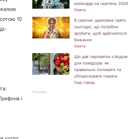
календар на серпень 2026
 шкалою
Свята
исотою 10
8 серпня: церковне свято
сьогодні, що потрібно
ді-
зробити, щоб здійснилося
бажання
Свята
Що дає сироватка з йодом
для помідорів: як
правильно поливати та
обприскувати томати
Сад-город
та:
Реклама
Трифона і
ни щодо