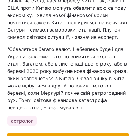
ринків на сході, насамперед у Китаї. Так, санкції
США проти Китаю можуть обвалити всю світову
економіку, і хвиля нової фінансової кризи
почнеться саме в Китаї і пошириться на весь світ.
Сатурн – символ заморозки, стагнації, Плутон –
символ світової ситуації", - зазначив експерт.
"Обваляться багато валют. Небезпека буде і для
України, зокрема, істотно знизиться експорт
сталі. Загалом, або в листопаді цього року, або в
березні 2020 року вибухне нова фінансова криза,
який розпочнеться з Китаю. Обвал ринку в Китаї
може відбутися в другій половині лютого і
березні, коли Меркурій почне свій ретроградний
рух. Тому світова фінансова катастрофа
невідворотна", - резюмував він.
астролог