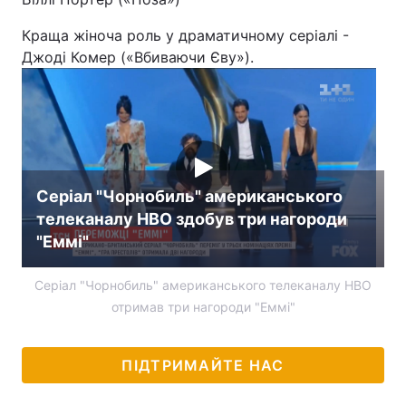
Краща жіноча роль у драматичному серіалі -
Джоді Комер («Вбиваючи Єву»).
Серіал "Чорнобиль" американського
телеканалу HBO здобув три нагороди
"Еммі"
Серіал "Чорнобиль" американського телеканалу HBO
отримав три нагороди "Еммі"
ПІДТРИМАЙТЕ НАС