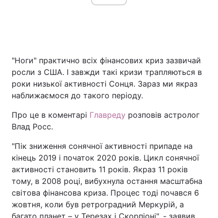
"Ноги" практично всіх фінансових криз зазвичай
росли з США. І завжди такі кризи трапляються в
роки низької активності Сонця. Зараз ми якраз
наближаємося до такого періоду.
Про це в коментарі
Главреду
розповів астролог
Влад Росс.
"Пік зниження сонячної активності припаде на
кінець 2019 і початок 2020 років. Цикл сонячної
активності становить 11 років. Якраз 11 років
тому, в 2008 році, вибухнула остання масштабна
світова фінансова криза. Процес тоді почався 6
жовтня, коли був ретроградний Меркурій, а
багато планет – у Терезах і Скорпіоні", - заявив