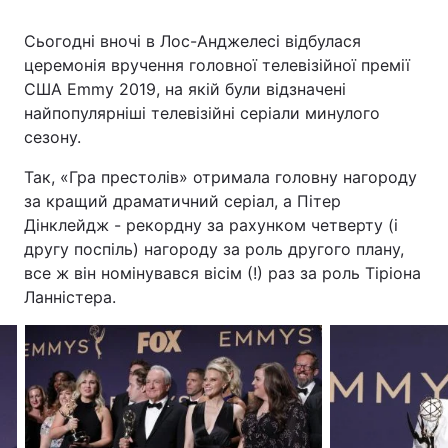
Сьогодні вночі в Лос-Анджелесі відбулася
церемонія вручення головної телевізійної премії
Головна
Війна
США Emmy 2019, на якій були відзначені
найпопулярніші телевізійні серіали минулого
Україна
Політика
сезону.
Економіка
Світ
Так, «Гра престолів» отримала головну нагороду
за кращий драматичний серіал, а Пітер
Спорт
Наука
Дінклейдж - рекордну за рахунком четверту (і
другу поспіль) нагороду за роль другого плану,
Техно і зв'язок
Лайт
все ж він номінувався вісім (!) раз за роль Тіріона
Ланністера.
Зброя
Інциденти
Здоров'я
Туризм
Цікавинки
Погода
Екологія
Регіони