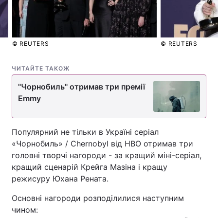
Лонгріди
© REUTERS
© REUTERS
Відео з Youtube
Статті
Інтерв'ю
Думки
ЧИТАЙТЕ ТАКОЖ
"Чорнобиль" отримав три премії
Архів
Вакансії
Emmy
Контакти
Популярний не тільки в Україні серіал
Послуги
«Чорнобиль» / Chernobyl від HBO отримав три
головні творчі нагороди - за кращий міні-серіал,
кращий сценарій Крейга Мазіна і кращу
режисуру Юхана Рената.
Основні нагороди розподілилися наступним
чином: