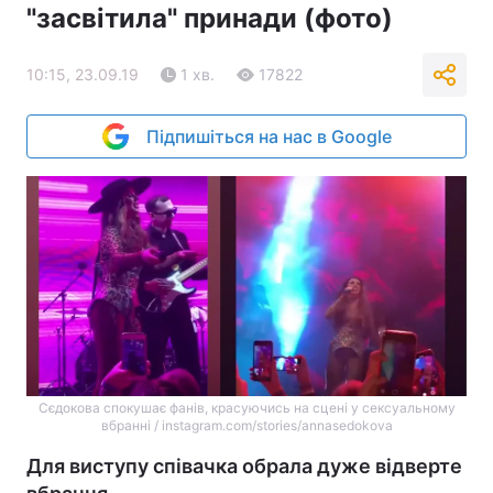
"засвітила" принади (фото)
10:15, 23.09.19
1 хв.
17822
Підпишіться на нас в Google
Сєдокова спокушає фанів, красуючись на сцені у сексуальному
вбранні / instagram.com/stories/annasedokova
Для виступу співачка обрала дуже відверте