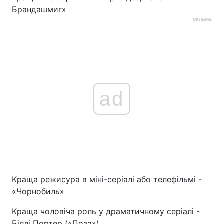
Брандашмиг»
Реклама
ad
Краща режисура в міні-серіалі або телефільмі -
«Чорнобиль»
Краща чоловіча роль у драматичному серіалі -
Біллі Портер («Поза»)