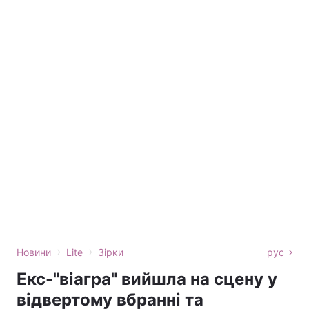
›
›
Новини
Lite
Зірки
рус
Екс-"віагра" вийшла на сцену у
відвертому вбранні та