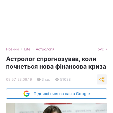
›
›
Новини
Lite
Астрологія
рус
Астролог спрогнозував, коли
почнеться нова фінансова криза
09:57, 23.09.19
3 хв.
51038
Підпишіться на нас в Google