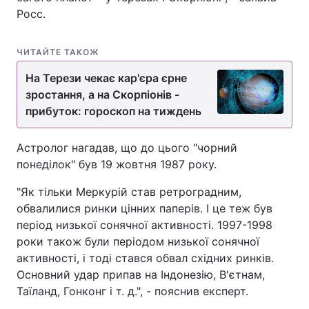
Росс.
ЧИТАЙТЕ ТАКОЖ
На Терези чекає кар'єра єрне
зростання, а на Скорпіонів -
прибуток: гороскоп на тиждень
Астролог нагадав, що до цього "чорний
понеділок" був 19 жовтня 1987 року.
"Як тільки Меркурій став ретроградним,
обвалилися ринки цінних паперів. І це теж був
період низької сонячної активності. 1997-1998
роки також були періодом низької сонячної
активності, і тоді стався обвал східних ринків.
Основний удар припав на Індонезію, В'єтнам,
Таїланд, Гонконг і т. д.", - пояснив експерт.