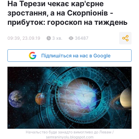
На Терези чекає кар'єрне
зростання, а на Скорпіонів -
прибуток: гороскоп на тиждень
09:39, 23.09.19
3 хв.
36487
Підпишіться на нас в Google
Начальство буде занадто вимогливо до Левам /
semraninyolu.blogspot.com