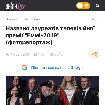
›
›
Новини
Lite
Кіно
рус
Названо лауреатів телевізійної
премії "Еммі-2019"
(фоторепортаж)
10:47, 23.09.19
1 хв.
7510
Підпишіться на нас в Google