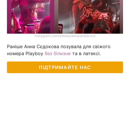
instagram.com/stories/annasedokova
Раніше Анна Сєдокова позувала для свіжого
номера Playboy
без білизни
та в латексі.
ПІДТРИМАЙТЕ НАС