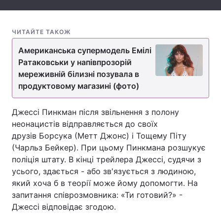
Тема оформлення
ЧИТАЙТЕ ТАКОЖ
Американська супермодель Емілі
Ратаковськи у напівпрозорій
мереживній білизні позувала в
продуктовому магазині (фото)
Джессі Пинкман після звільнення з полону
неонацистів відправляється до своїх
друзів Борсука (Метт Джонс) і Тощему Піту
(Чарльз Бейкер). При цьому Пинкмана розшукує
поліція штату. В кінці трейлера Джессі, судячи з
усього, здається - або зв'язується з людиною,
який хоча б в теорії може йому допомогти. На
запитання співрозмовника: «Ти готовий?» -
Джессі відповідає згодою.