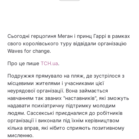
Сьогодні герцогиня Меган і принц Гаррі в рамках
свого королівського туру відвідали організацію
Waves for change.
Про це пише
ТСН.ua
.
Подружжя прямувало на пляж, де зустрілося з
місцевими жителями і учасниками цієї
неурядової організації. Вона займається
навчанням так званих "наставників", які зможуть
надавати психіатричну підтримку молодим
людям. Сассекські приєдналися до робітників
організації і виконали під їхнім керівництвом
кілька вправ, які нібито сприяють позитивному
мисленню.