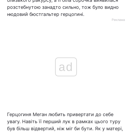
близького ракурсу, а її біла сорочка виявилася
розстебнутою занадто сильно, тож було видно
нюдовий бюстгальтер герцогині.
Реклама
ad
Герцогиня Меган любить привертати до себе
увагу. Навіть її перший лук в рамках цього туру
був більш відвертий, ніж міг би бути. Як у матері,