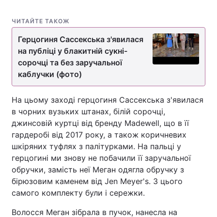
ЧИТАЙТЕ ТАКОЖ
Герцогиня Сассекська з'явилася
на публіці у блакитній сукні-
сорочці та без заручальної
каблучки (фото)
На цьому заході герцогиня Сассекська з'явилася
в чорних вузьких штанах, білій сорочці,
джинсовій куртці від бренду Madewell, що в її
гардеробі від 2017 року, а також коричневих
шкіряних туфлях з палітурками. На пальці у
герцогині ми знову не побачили її заручальної
обручки, замість неї Меган одягла обручку з
бірюзовим каменем від Jen Meyer's. З цього
самого комплекту були і сережки.
Волосся Меган зібрала в пучок, нанесла на