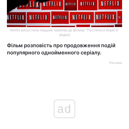
Netflix випустила перший трейлер до фільму "Пуститися берега"
(відео)
Фільм розповість про продовження подій
популярного однойменного серіалу.
Реклама
ad