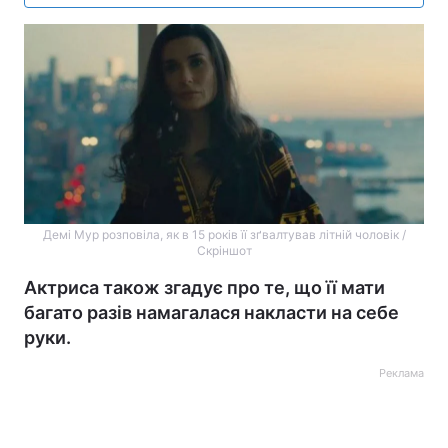
Демі Мур розповіла, як в 15 років її зґвалтував літній чоловік /
Скріншот
Актриса також згадує про те, що її мати
багато разів намагалася накласти на себе
руки.
Реклама