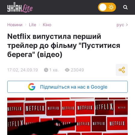
›
›
Новини
Lite
Кіно
рус
Netflix випустила перший
трейлер до фільму "Пуститися
берега" (відео)
17:02, 24.09.19
1 хв.
23049
Підпишіться на нас в Google