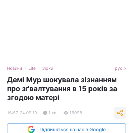
›
›
Новини
Lite
Зірки
рус
Демі Мур шокувала зізнанням
про зґвалтування в 15 років за
згодою матері
16:57, 24.09.19
1 хв.
16098
Підпишіться на нас в Google