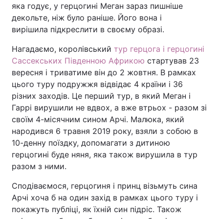
яка годує, у герцогині Меган зараз пишніше
декольте, ніж було раніше. Його вона і
вирішила підкреслити в своєму образі.
Нагадаємо, королівський
тур герцога і герцогині
Сассекських Південною Африкою
стартував 23
вересня і триватиме він до 2 жовтня. В рамках
цього туру подружжя відвідає 4 країни і 36
різних заходів. Це перший тур, в який Меган і
Гаррі вирушили не вдвох, а вже втрьох - разом зі
своїм 4-місячним сином Арчі. Малюка, який
народився 6 травня 2019 року, взяли з собою в
10-денну поїздку, допомагати з дитиною
герцогині буде няня, яка також вирушила в тур
разом з ними.
Сподіваємося, герцогиня і принц візьмуть сина
Арчі хоча б на один захід в рамках цього туру і
покажуть публіці, як їхній син підріс. Також