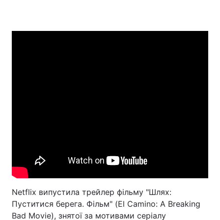
Головна
Війна
Україна
Політика
Економіка
Світ
Спорт
Наука
Техно і зв'язок
Лайт
Зброя
Інциденти
Здоров'я
Туризм
Netflix випустила трейлер фільму "Шлях:
Цікавинки
Погода
Пуститися берега. Фільм" (El Camino: A Breaking
Bad Movie), знятої за мотивами серіалу
Екологія
Регіони