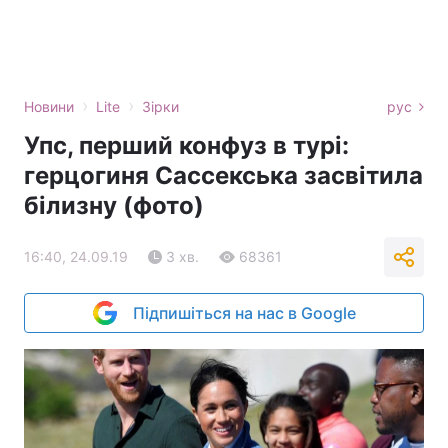
›
›
Новини
Lite
Зірки
рус
Упс, перший конфуз в турі:
герцогиня Сассекська засвітила
білизну (фото)
16:40, 24.09.19
3 хв.
68361
Підпишіться на нас в Google