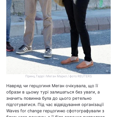
Принц Гаррі і Меган Маркл / фото REUTERS
Навряд чи герцогиня Меган очікувала, що її
образи в цьому турі залишаться без уваги, а
значить повинна була до цього ретельно
підготуватися. Під час відвідування організації
Waves for change герцогиню сфотографували з