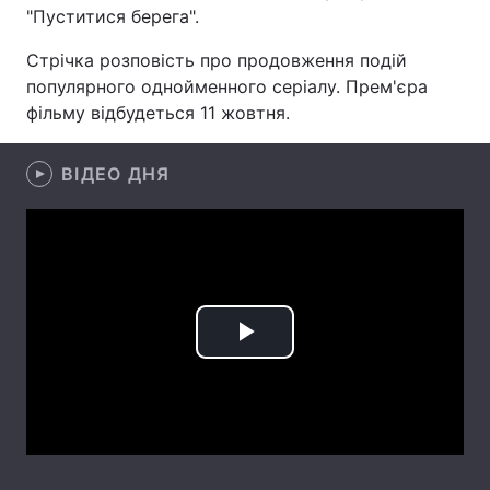
"Пуститися берега".
Лонгріди
Стрічка розповість про продовження подій
популярного однойменного серіалу. Прем'єра
Відео з Youtube
Статті
фільму відбудеться 11 жовтня.
Інтерв'ю
Думки
ВІДЕО ДНЯ
Архів
Вакансії
Контакти
Послуги
Play
Video