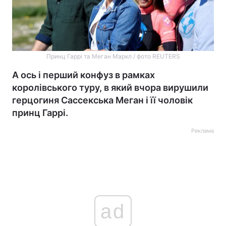
Принц Гаррі та Меган Маркл / фото REUTERS
А ось і перший конфуз в рамках
королівського туру, в який вчора вирушили
герцогиня Сассекська Меган і її чоловік
принц Гаррі.
Реклама
ad