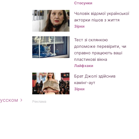
Стосунки
Чоловік відомої української
акторки пішов з життя
Зірки
Тест зі склянкою
допоможе перевірити, чи
справно працюють ваші
пластикові вікна
Лайфхаки
Брат Джолі здійснив
камінг-аут
Зірки
русском
Реклама