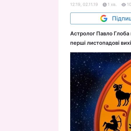
12:19, 02.11.19
1 хв.
1
Підпиш
Астролог Павло Глоба 
перші листопадові вих