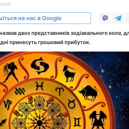
05350
іться на нас в Google
назвав двох представників зодіакального кола, д
ідні принесуть грошовий прибуток.