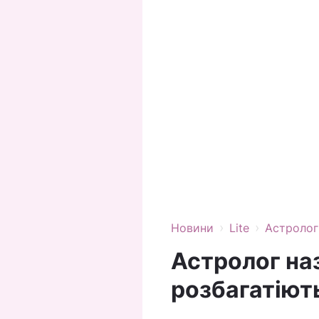
›
›
Новини
Lite
Астролог
Астролог наз
розбагатіють