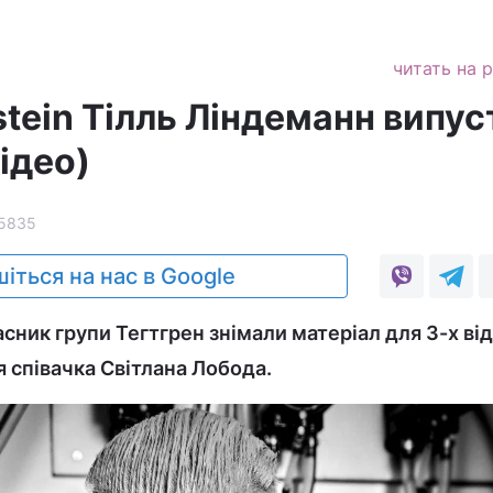
читать на 
tein Тілль Ліндеманн випус
відео)
5835
іться на нас в Google
сник групи Тегтгрен знімали матеріал для 3-х від
я співачка Світлана Лобода.