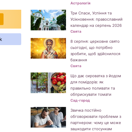
Астрологія
Три Спаси, Успіння та
Усікновення: православний
календар на серпень 2026
Свята
k
8 серпня: церковне свято
сьогодні, що потрібно
зробити, щоб здійснилося
бажання
Свята
Що дає сироватка з йодом
для помідорів: як
правильно поливати та
обприскувати томати
Сад-город
Звичка постійно
обговорювати проблеми з
партнером: чому це може
зашкодити стосункам