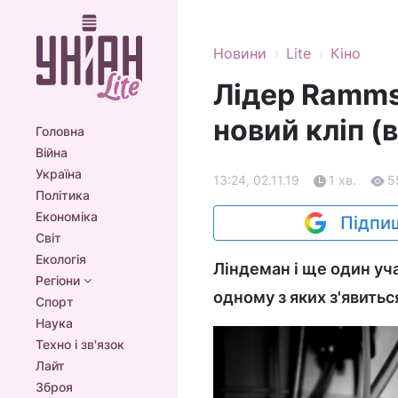
›
›
Новини
Lite
Кіно
Лідер Ramms
новий кліп (
Головна
Війна
Україна
13:24, 02.11.19
1 хв.
5
Політика
Економіка
Підпиш
Світ
Екологія
Ліндеман і ще один уча
Регіони
одному з яких з'явитьс
Спорт
Наука
Техно і зв'язок
Лайт
Зброя