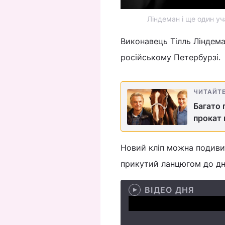
Ліндеман і ще один уч
Виконавець Тілль Ліндема
російському Петербурзі.
ЧИТАЙТ
Багато 
прокат 
Новий кліп можна подивит
прикутий ланцюгом до дна
ВІДЕО ДНЯ