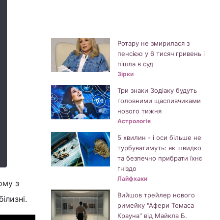
Ротару не змирилася з
пенсією у 6 тисяч гривень і
пішла в суд
Зірки
Три знаки Зодіаку будуть
головними щасливчиками
нового тижня
Астрологія
5 хвилин - і оси більше не
турбуватимуть: як швидко
та безпечно прибрати їхнє
гніздо
Лайфхаки
ому з
Вийшов трейлер нового
ілизні.
римейку "Афери Томаса
Крауна" від Майкла Б.