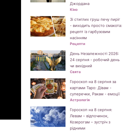
Джордана
Кіно
Зі стиглих груш печу пиріг
- виходить просто смакота:
рецепт із гарбузовим
насінням
Рецепти
День Незалежності 2026:
24 серпня - робочий день
чи вихідний
Свята
Гороскоп на 8 серпня за
картами Таро: Дівам -
суперечки, Ракам - емоції
Астрологія
Гороскоп на 8 серпня:
Левам – відпочинок,
Козерогам – зустріч з
рідними