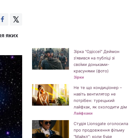
ля яких
Зірка "Одіссеї" Деймон
з'явився на публіці зі
своїми доньками-
красунями (фото)
Зірки
Не те що кондиціонер –
навіть вентилятор не
потрібен: турецький
лайфхак, як охолодити дім
Лайфхаки
Студія Lionsgate оголосила
про продовження фільму
"Майкл": коли буде