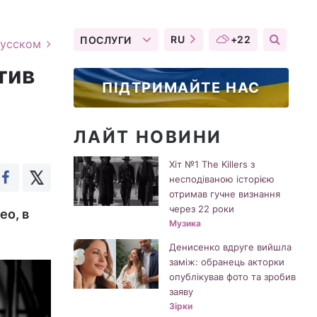
RU
+22
ПОСЛУГИ
русском
тив
ПІДТРИМАЙТЕ НАС
ЛАЙТ НОВИНИ
Хіт №1 The Killers з
несподіваною історією
отримав гучне визнання
через 22 роки
ео, в
Музика
Денисенко вдруге вийшла
заміж: обранець акторки
опублікував фото та зробив
заяву
Зірки