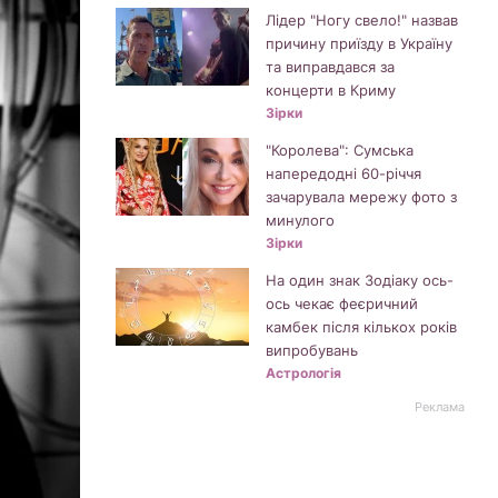
Лідер "Ногу свело!" назвав
причину приїзду в Україну
та виправдався за
концерти в Криму
Зірки
"Королева": Сумська
напередодні 60-річчя
зачарувала мережу фото з
минулого
Зірки
На один знак Зодіаку ось-
ось чекає феєричний
камбек після кількох років
випробувань
Астрологія
Реклама