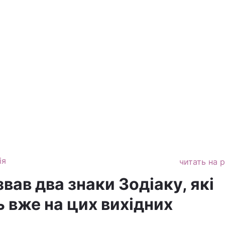
ія
читать на 
вав два знаки Зодіаку, які
 вже на цих вихідних