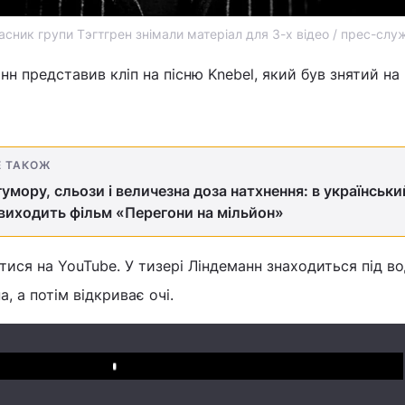
асник групи Тэгтгрен знімали матеріал для 3-х відео / прес-слу
нн представив кліп на пісню Knebel, який був знятий на
Е ТАКОЖ
гумору, сльози і величезна доза натхнення: в українськи
виходить фільм «Перегони на мільйон»
ися на YouTube. У тизері Ліндеманн знаходиться під в
, а потім відкриває очі.
Play