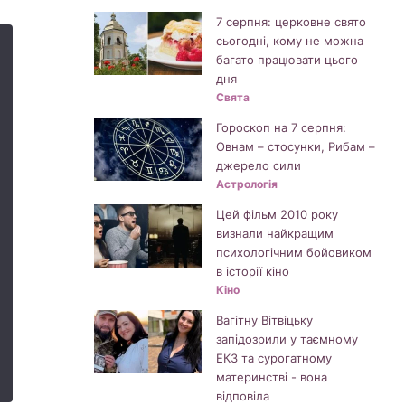
7 серпня: церковне свято
сьогодні, кому не можна
багато працювати цього
дня
Свята
Гороскоп на 7 серпня:
Овнам – стосунки, Рибам –
джерело сили
Астрологія
Цей фільм 2010 року
визнали найкращим
психологічним бойовиком
в історії кіно
Кіно
Вагітну Вітвіцьку
запідозрили у таємному
ЕКЗ та сурогатному
материнстві - вона
відповіла