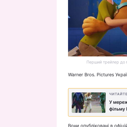
Перший трейлер до м
Warner Bros. Pictures Укр
ЧИТАЙТ
У мереж
фільму 
Вони опубліковані в офіці