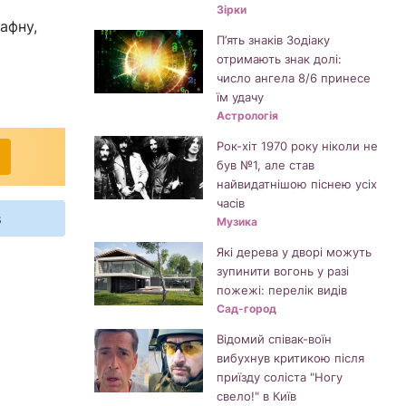
Зірки
афну,
П’ять знаків Зодіаку
отримають знак долі:
число ангела 8/6 принесе
їм удачу
Астрологія
Рок-хіт 1970 року ніколи не
був №1, але став
найвидатнішою піснею усіх
часів
s
Музика
Які дерева у дворі можуть
зупинити вогонь у разі
пожежі: перелік видів
Сад-город
Відомий співак-воїн
вибухнув критикою після
приїзду соліста "Ногу
свело!" в Київ