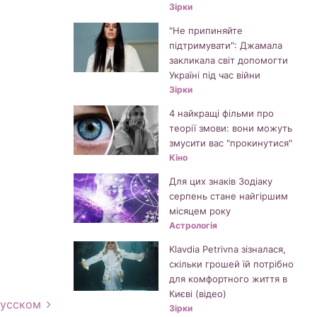
Зірки
"Не припиняйте
підтримувати": Джамала
закликала світ допомогти
Україні під час війни
Зірки
4 найкращі фільми про
теорії змови: вони можуть
змусити вас "прокинутися"
Кіно
Для цих знаків Зодіаку
серпень стане найгіршим
місяцем року
Астрологія
Klavdia Petrivna зізналася,
скільки грошей їй потрібно
для комфортного життя в
Києві (відео)
русском
Зірки