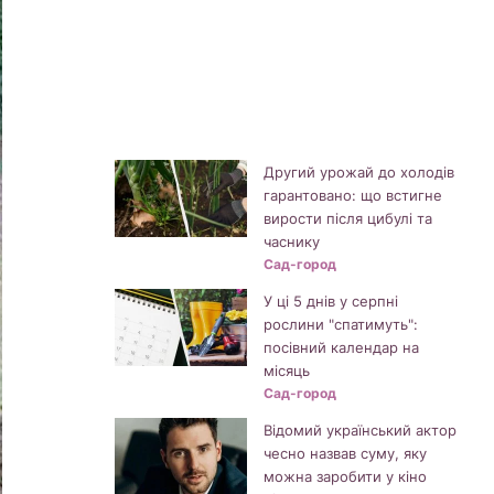
Другий урожай до холодів
гарантовано: що встигне
вирости після цибулі та
часнику
Сад-город
У ці 5 днів у серпні
рослини "спатимуть":
посівний календар на
місяць
Сад-город
Відомий український актор
чесно назвав суму, яку
можна заробити у кіно