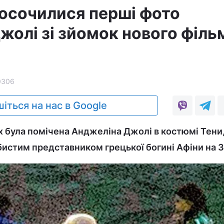
осочилися перші фото
жолі зі зйомок нового філь
0306
іться на нас в Google
 була помічена Анджеліна Джолі в костюмі Тени,
истим представником грецької богині Афіни на З