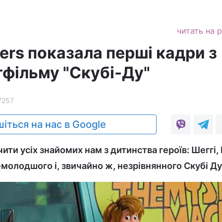
читать на 
ers показала перші кадри з
тфільму "Скубі-Ду"
7257
іться на нас в Google
ти усіх знайомих нам з дитинства героїв: Шеггі,
олодшого і, звичайно ж, незрівнянного Скубі Ду