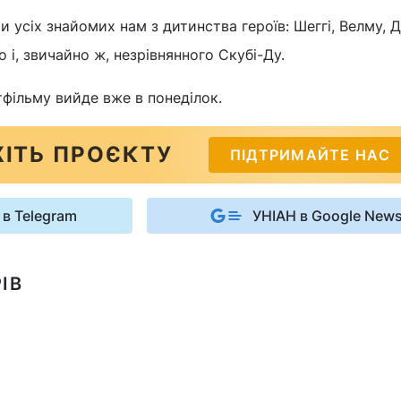
 усіх знайомих нам з дитинства героїв: Шеггі, Велму, Д
, звичайно ж, незрівнянного Скубі-Ду.
фільму вийде вже в понеділок.
ІТЬ ПРОЄКТУ
ПІДТРИМАЙТЕ НАС
 в Telegram
УНІАН в Google New
ІВ