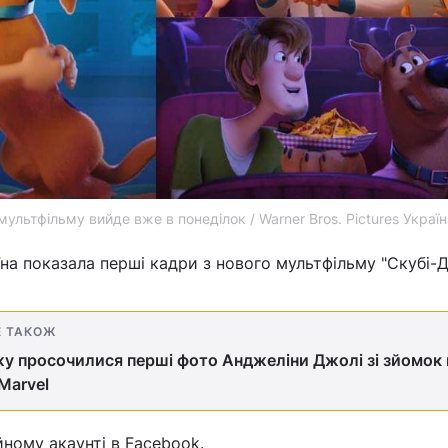
ультфільму вийде вже в понеділок / Warner Bros. Pictures Україн
аїна показала перші кадри з нового мультфільму "Скубі-Д
Е ТАКОЖ
у просочилися перші фото Анджеліни Джолі зі зйомок
Marvel
йному акаунті в Facebook.