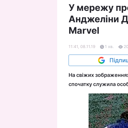
У мережу пр
Анджеліни Д
Marvel
11:41, 08.11.19
1 хв.
2
Підпиш
На свіжих зображеннях
спочатку служила особ