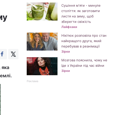
Сушіння м'яти - минуле
століття: як заготовити
му
листя на зиму, щоб
зберегти свіжість
Лайфхаки
Нікітюк розповіла про стан
найкращого друга, який
перебував в реанімації
Зірки
Мозгова пояснила, чому не
їде з України під час війни
 яка
Зірки
емлі.
Реклама