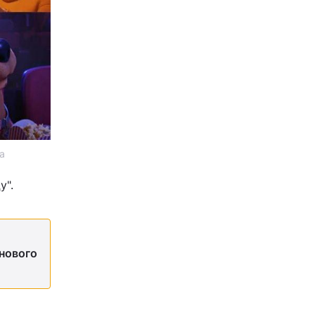
а
у".
 нового