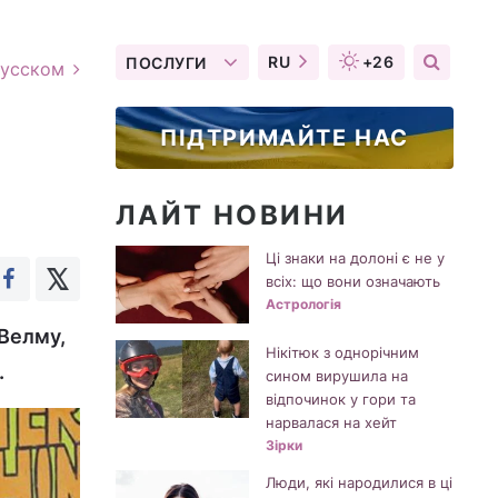
RU
+26
ПОСЛУГИ
русском
ПІДТРИМАЙТЕ НАС
ЛАЙТ НОВИНИ
Ці знаки на долоні є не у
всіх: що вони означають
Астрологія
 Велму,
Нікітюк з однорічним
.
сином вирушила на
відпочинок у гори та
нарвалася на хейт
Зірки
Люди, які народилися в ці