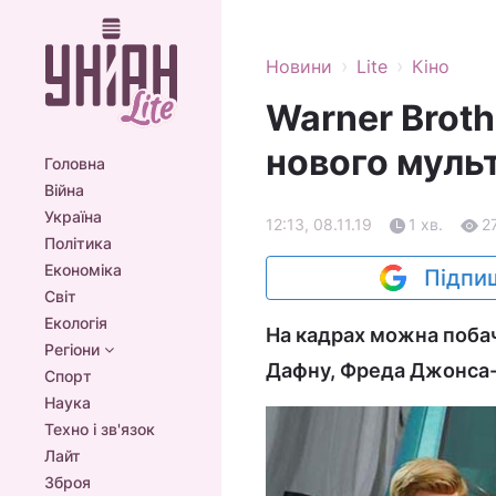
›
›
Новини
Lite
Кіно
Warner Broth
нового муль
Головна
Війна
Україна
12:13, 08.11.19
1 хв.
2
Політика
Економіка
Підпиш
Світ
Екологія
На кадрах можна побачи
Регіони
Дафну, Фреда Джонса-м
Спорт
Наука
Техно і зв'язок
Лайт
Зброя