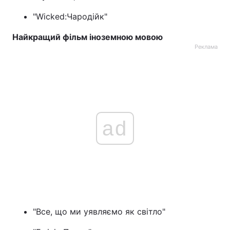
"Wicked:Чародійк"
Найкращий фільм іноземною мовою
Реклама
ad
"Все, що ми уявляємо як світло"