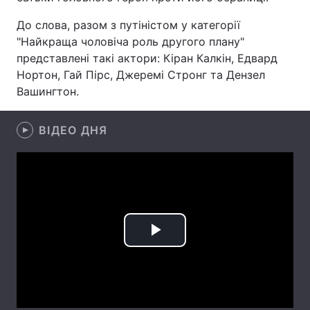
Лонгріди
До слова, разом з путіністом у категорії
"Найкраща чоловіча роль другого плану"
представлені такі актори: Кіран Калкін, Едвард
Відео з Youtube
Статті
Нортон, Гай Пірс, Джеремі Стронг та Дензел
Вашингтон.
Інтерв'ю
Думки
Архів
Вакансії
ВІДЕО ДНЯ
Контакти
Послуги
Play
Video