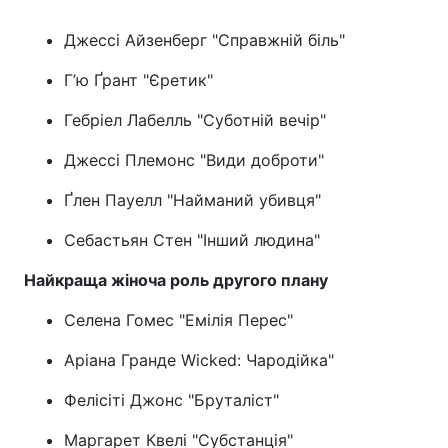
Джессі Айзенберг "Справжній біль"
Г’ю Ґрант "Єретик"
Гебріел Лабелль "Суботній вечір"
Джессі Племонс "Види доброти"
Ґлен Пауелл "Найманий убивця"
Себастьян Стен "Інший людина"
Найкраща жіноча роль другого плану
Селена Гомес "Емілія Перес"
Аріана Гранде Wicked: Чародійка"
Фелісіті Джонс "Бруталіст"
Маргарет Квелі "Субстанція"