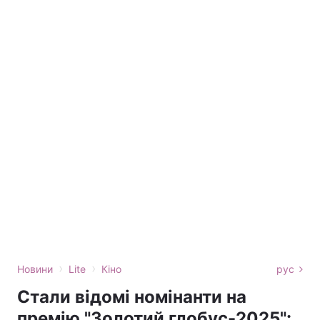
›
›
Новини
Lite
Кіно
рус
Стали відомі номінанти на
премію "Золотий глобус-2025":