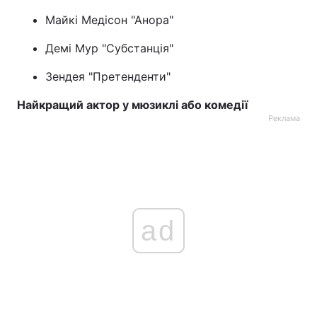
Майкі Медісон "Анора"
Демі Мур "Субстанція"
Зендея "Претенденти"
Найкращий актор у мюзиклі або комедії
Реклама
ad