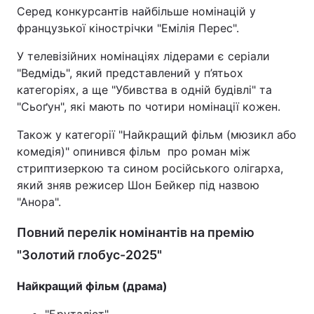
Серед конкурсантів найбільше номінацій у
французької кінострічки "Емілія Перес".
У телевізійних номінаціях лідерами є серіали
"Ведмідь", який представлений у п’ятьох
категоріях, а ще "Убивства в одній будівлі" та
"Сьоґун", які мають по чотири номінації кожен.
Також у категорії "Найкращий фільм (мюзикл або
комедія)" опинився фільм про роман між
стриптизеркою та сином російського олігарха,
який зняв режисер Шон Бейкер під назвою
"Анора".
Повний перелік номінантів на премію
"Золотий глобус-2025"
Найкращий фільм (драма)
"Бруталіст"