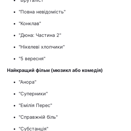
"Повна невідомість"
"Конклав"
"Дюна: Частина 2"
"Нікелеві хлопчики"
"5 вересня"
Найкращий фільм (мюзикл або комедія)
"Анора"
"Суперники"
"Емілія Перес"
"Справжній біль"
"Субстанція"