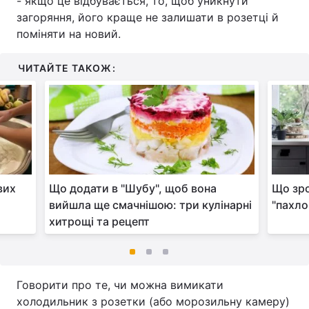
- якщо це відбувається, то, щоб уникнути
загоряння, його краще не залишати в розетці й
поміняти на новий.
ЧИТАЙТЕ ТАКОЖ:
вих
Що додати в "Шубу", щоб вона
Що зро
вийшла ще смачнішою: три кулінарні
"пахло
хитрощі та рецепт
Говорити про те, чи можна вимикати
холодильник з розетки (або морозильну камеру)