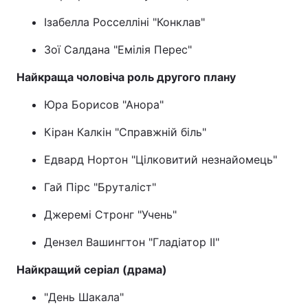
Ізабелла Росселліні "Конклав"
Зої Салдана "Емілія Перес"
Найкраща чоловіча роль другого плану
Юра Борисов "Анора"
Кіран Калкін "Справжній біль"
Едвард Нортон "Цілковитий незнайомець"
Гай Пірс "Бруталіст"
Джеремі Стронг "Учень"
Дензел Вашингтон "Гладіатор II"
Найкращий серіал (драма)
"День Шакала"