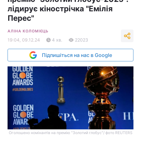
лідирує кінострічка "Емілія
Перес"
АЛІНА КОЛОМІЄЦЬ
19:04, 09.12.24
4 хв.
22023
Підпишіться на нас в Google
Оголошено номінантів на премію "Золотий глобус"/ фото REUTERS