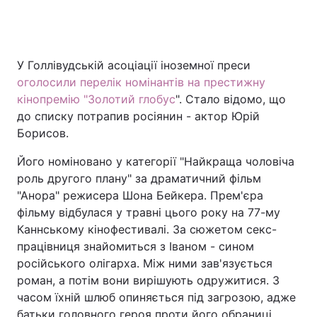
Головна
Війна
У Голлівудській асоціації іноземної преси
оголосили перелік номінантів на престижну
Україна
Політика
кінопремію "Золотий глобус
". Стало відомо, що
до списку потрапив росіянин - актор Юрій
Економіка
Світ
Борисов.
Спорт
Наука
Його номіновано у категорії "Найкраща чоловіча
роль другого плану" за драматичний фільм
Техно і зв'язок
Лайт
"Анора" режисера Шона Бейкера. Прем'єра
фільму відбулася у травні цього року на 77-му
Зброя
Інциденти
Каннському кінофестивалі. За сюжетом секс-
працівниця знайомиться з Іваном - сином
Здоров'я
Туризм
російського олігарха. Між ними зав'язується
Цікавинки
Погода
роман, а потім вони вирішують одружитися. З
часом їхній шлюб опиняється під загрозою, адже
Екологія
Регіони
батьки головного героя проти його обраниці.