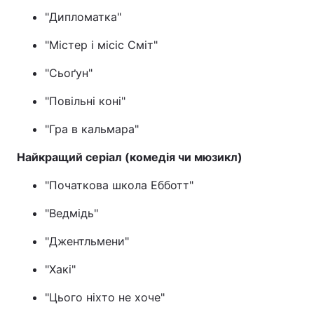
"Дипломатка"
"Містер і місіс Сміт"
"Сьоґун"
"Повільні коні"
"Гра в кальмара"
Найкращий серіал (комедія чи мюзикл)
"Початкова школа Ебботт"
"Ведмідь"
"Джентльмени"
"Хакі"
"Цього ніхто не хоче"