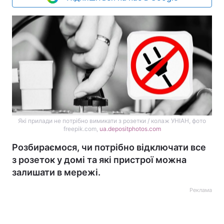
Які прилади не потрібно вимикати з розетки / колаж УНІАН, фото
freepik.com,
ua.depositphotos.com
Розбираємося, чи потрібно відключати все
з розеток у домі та які пристрої можна
залишати в мережі.
Реклама