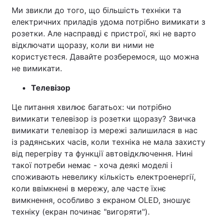
Ми звикли до того, що більшість техніки та
електричних приладів удома потрібно вимикати з
розетки. Але насправді є пристрої, які не варто
відключати щоразу, коли ви ними не
користуєтеся. Давайте розберемося, що можна
не вимикати.
Телевізор
Це питання хвилює багатьох: чи потрібно
вимикати телевізор із розетки щоразу? Звичка
вимикати телевізор із мережі залишилася в нас
із радянських часів, коли техніка не мала захисту
від перегріву та функції автовідключення. Нині
такої потреби немає - хоча деякі моделі і
споживають невелику кількість електроенергії,
коли ввімкнені в мережу, але часте їхнє
вимкнення, особливо з екраном OLED, зношує
техніку (екран починає "вигоряти").