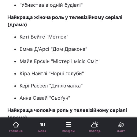
"Убивства в одній будівлі"
Найкраща жіноча роль у телевізійному серіалі
(драма)
Кеті Бейтс "Метлок"
Емма Д'Арсі "Дом Дракона"
Майя Ерскін "Містер і місіс Сміт"
Кіра Найтлі "Чорні голуби"
Кері Рассел "Дипломатка"
Анна Савай "Сьоґун"
Найкраща чоловіча роль у телевізійному серіалі
(драма)
RU
Дональд Гловер "Містер і місіс Сміт"
МОВА
ГОЛОВНА
РОЗДІЛИ
ПОГОДА
ЛАЙТ