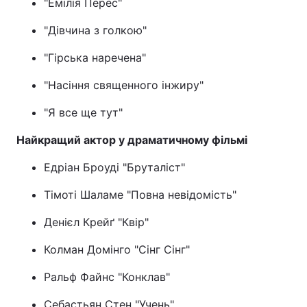
"Емілія Перес"
"Дівчина з голкою"
"Гірська наречена"
"Насіння священного інжиру"
"Я все ще тут"
Найкращий актор у драматичному фільмі
Едріан Броуді "Бруталіст"
Тімоті Шаламе "Повна невідомість"
Денієл Крейґ "Квір"
Колман Домінго "Сінг Сінг"
Ральф Файнс "Конклав"
Себастьян Стен "Учень"