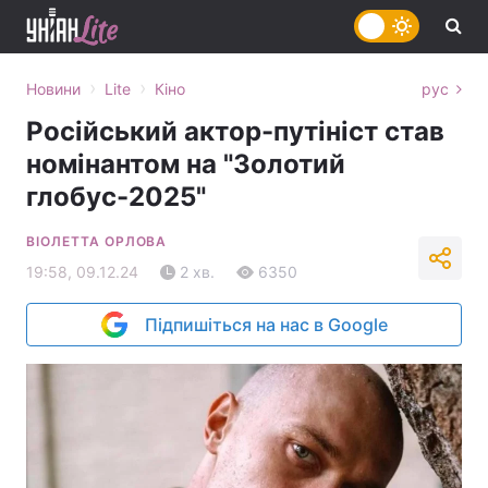
›
›
Новини
Lite
Кіно
рус
Російський актор-путініст став
номінантом на "Золотий
глобус-2025"
ВІОЛЕТТА ОРЛОВА
19:58, 09.12.24
2 хв.
6350
Підпишіться на нас в Google