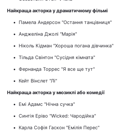
Найкраща акторка у драматичному фільмі
Памела Андерсон "Остання танцівниця"
Анджеліна Джолі "Марія"
Ніколь Кідман "Хороша погана дівчинка"
Тільда Свінтон "Сусідня кімната"
Фернанда Торрес "Я все ще тут"
Кейт Вінслет "Лі"
Найкраща акторка у мюзиклі або комедії
Емі Адамс "Нічна сучка"
Синтія Еріво "Wicked: Чародійка"
Карла Софія Гаскон "Емілія Перес"