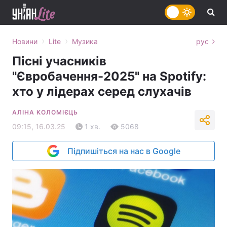
›
›
Новини
Lite
Музика
рус
Пісні учасників
"Євробачення-2025" на Spotify:
хто у лідерах серед слухачів
АЛІНА КОЛОМІЄЦЬ
09:15, 16.03.25
1 хв.
5068
Підпишіться на нас в Google