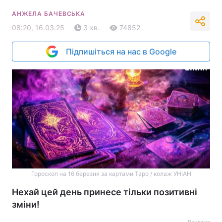
АНЖЕЛА БАЧЕВСЬКА
08:20, 16.03.25
3 хв.
74852
Підпишіться на нас в Google
Гороскоп на 16 березня за картами Таро / колаж УНІАН
Нехай цей день принесе тільки позитивні
зміни!
Реклама