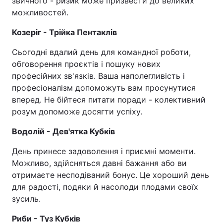
звичного - ризик може призвести до великих
можливостей.
Козеріг - Трійка Пентаклів
Сьогодні вдалий день для командної роботи,
обговорення проєктів і пошуку нових
професійних зв'язків. Ваша наполегливість і
професіоналізм допоможуть вам просунутися
вперед. Не бійтеся питати поради - колективний
розум допоможе досягти успіху.
Водолій - Дев'ятка Кубків
День принесе задоволення і приємні моменти.
Можливо, здійсняться давні бажання або ви
отримаєте несподіваний бонус. Це хороший день
для радості, подяки й насолоди плодами своїх
зусиль.
Риби - Туз Кубків