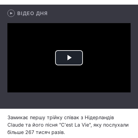
Лонгріди
ВІДЕО ДНЯ
Відео з Youtube
Статті
Інтерв'ю
Думки
Архів
Вакансії
Play
Контакти
Video
Послуги
Замикає першу трійку співак з Нідерландів
Claude та його пісня "C'est La Vie", яку послухали
більше 267 тисяч разів.