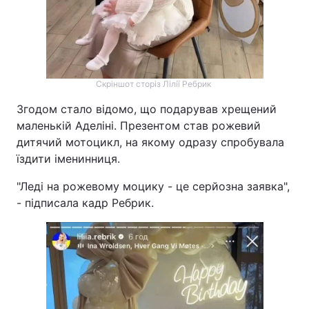
Скріншот сторіз Лілії Ребрик
Згодом стало відомо, що подарував хрещений
маленькій Аделіні. Презентом став рожевий
дитячий мотоцикл, на якому одразу спробувала
їздити іменинниця.
"Леді на рожевому моцику - це серйозна заявка",
- підписала кадр Ребрик.