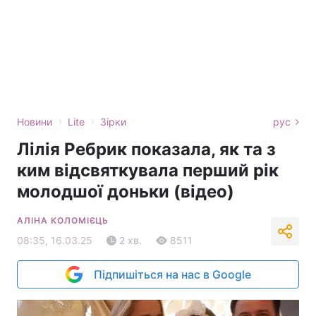
›
›
Новини
Lite
Зірки
рус
Лілія Ребрик показала, як та з
ким відсвяткувала перший рік
молодшої доньки (відео)
АЛІНА КОЛОМІЄЦЬ
08:35, 16.03.25
2 хв.
8511
Підпишіться на нас в Google