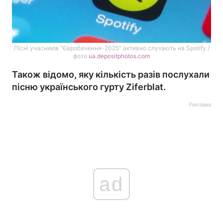
Пісні учасників "Євробачення-2025" активно слухають на Spotify /
фото
ua.depositphotos.com
Також відомо, яку кількість разів послухали
пісню українського гурту Ziferblat.
Реклама
ad