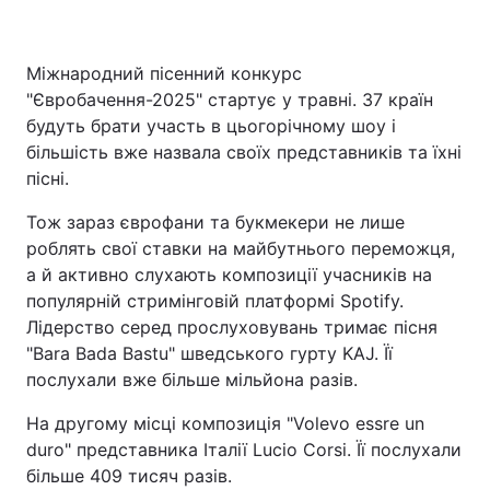
Міжнародний пісенний конкурс
Головна
Війна
"Євробачення-2025" стартує у травні. 37 країн
будуть брати участь в цьогорічному шоу і
Україна
Політика
більшість вже назвала своїх представників та їхні
пісні.
Економіка
Світ
Тож зараз єврофани та букмекери не лише
Спорт
Наука
роблять свої ставки на майбутнього переможця,
а й активно слухають композиції учасників на
Техно і зв'язок
Лайт
популярній стримінговій платформі Spotify.
Лідерство серед прослуховувань тримає пісня
Зброя
Інциденти
"Bara Bada Bastu" шведського гурту KAJ. Її
послухали вже більше мільйона разів.
Здоров'я
Туризм
На другому місці композиція "Volevo essre un
Цікавинки
Погода
duro" представника Італії Lucio Corsi. Її послухали
більше 409 тисяч разів.
Екологія
Регіони