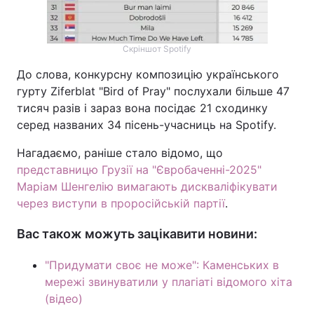
Скріншот Spotify
До слова, конкурсну композицію українського
гурту Ziferblat "Bird of Pray" послухали більше 47
тисяч разів і зараз вона посідає 21 сходинку
серед названих 34 пісень-учасниць на Spotify.
Нагадаємо, раніше стало відомо, що
представницю Грузії на "Євробаченні-2025"
Маріам Шенгелію вимагають дискваліфікувати
через виступи в проросійській партії
.
Вас також можуть зацікавити новини:
"Придумати своє не може": Каменських в
мережі звинуватили у плагіаті відомого хіта
(відео)