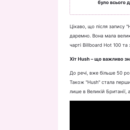
було всього д
Цікаво, що після запису "H
даремно. Вона мала велик
чарті Billboard Hot 100 т
Хіт Hush – що важливо зн
До речі, вже більше 50 ро
Також "Hush" стала перш
лише в Великій Британії, 