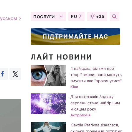
RU
+35
ПОСЛУГИ
русском
ПІДТРИМАЙТЕ НАС
ЛАЙТ НОВИНИ
4 найкращі фільми про
теорії змови: вони можуть
змусити вас "прокинутися"
Кіно
Для цих знаків Зодіаку
серпень стане найгіршим
місяцем року
Астрологія
Klavdia Petrivna зізналася,
скільки грошей їй потрібно