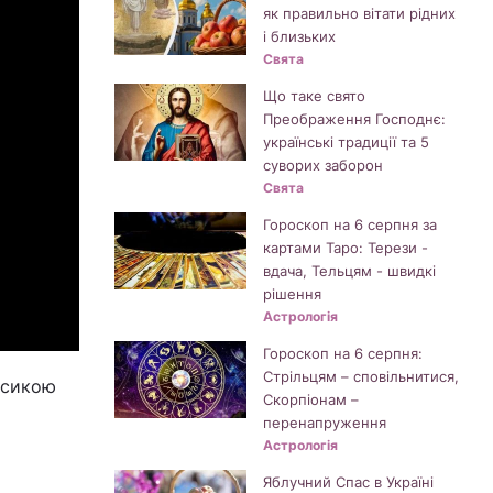
як правильно вітати рідних
і близьких
Свята
Що таке свято
Преображення Господнє:
українські традиції та 5
суворих заборон
Свята
Гороскоп на 6 серпня за
картами Таро: Терези -
вдача, Тельцям - швидкі
рішення
Астрологія
Гороскоп на 6 серпня:
Стрільцям – сповільнитися,
асикою
Скорпіонам –
перенапруження
Астрологія
Яблучний Спас в Україні