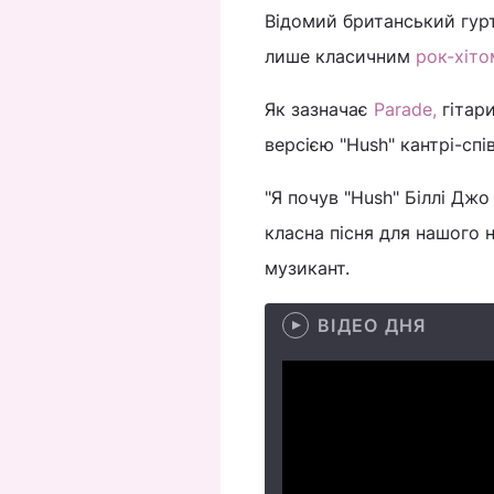
Відомий британський гурт
лише класичним
рок-хіто
Як зазначає
Parade,
гітар
версією "Hush" кантрі-спі
"Я почув "Hush" Біллі Джо
класна пісня для нашого 
музикант.
ВІДЕО ДНЯ