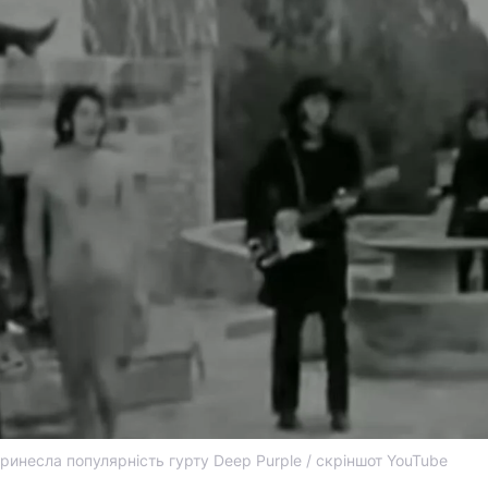
принесла популярність гурту Deep Purple / скріншот YouTube