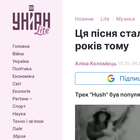
›
›
Новини
Lite
Музика
Ця пісня ста
років тому
Головна
Війна
Україна
Аліна Коломієць
15:20, 06.
Політика
Економіка
Підпиш
Світ
Екологія
Трек "Hush" був попул
Регіони
Спорт
Наука
Техно і зв'язок
Лайт
Зброя