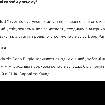
ві спроби у всьому".
ush" гурт не був упевнений у її потенціалі стати хітом, 
ий успіх, зокрема, посіла четверту сходинку в америк
а закріпила статус провідного рок-колективу за Deep Pur
ати
ків хіт Deep Purple залишається однією з найулюбленіши
им міжнародним проривом колективу, адже була попул
а й в США, Європі та Канаді.