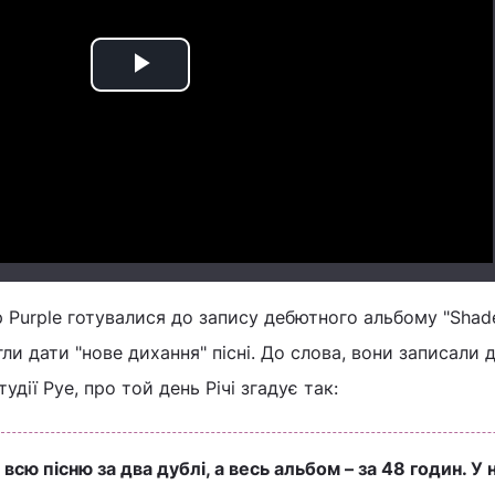
Play
Video
p Purple готувалися до запису дебютного альбому "Shad
огли дати "нове дихання" пісні. До слова, вони записали 
удії Pye, про той день Річі згадує так:
всю пісню за два дублі, а весь альбом – за 48 годин. У 