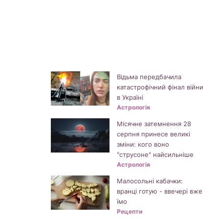
Відьма передбачила
катастрофічний фінал війни
в Україні
Астрологія
Місячне затемнення 28
серпня принесе великі
зміни: кого воно
"струсоне" найсильніше
Астрологія
Малосольні кабачки:
вранці готую - ввечері вже
їмо
Рецепти