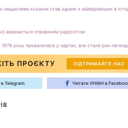
о нещасливе кохання став одним з найвідоміших в істор
досі вважається справжнім радіохітом
я 1978 року провалилася у чартах, але стала рок-леген
ІТЬ ПРОЄКТУ
ПІДТРИМАЙТЕ НАС
 в Telegram
Читати УНІАН в Faceboo
ІВ