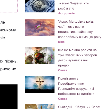
знакам Зодіаку: хто
розбагатіє
Астрологія
"Арко. Мандрівка крізь
але
час": чому варто
анському
подивитись найкращу
європейську анімацію року
ple.
Кіно
Що не можна робити на
три Спаси: яких заборон
дотримувалися наші
х пісень.
предки
ярною не
Свята
Привітання з
Преображенням
Господнім: зворушливі
побажання та листівки
Свята
Сьогодні - Яблучний Спас: