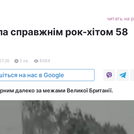
читать на 
ла справжнім рок-хітом 58
07.26
2 хв.
8084
іться на нас в Google
ярним далеко за межами Великої Британії.