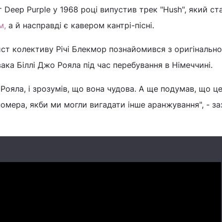
 Deep Purple у 1968 році випустив трек "Hush", який ст
м,
а й насправді є кавером кантрі-пісні.
ист колективу Річі Блекмор познайомився з оригінальн
вака Біллі Джо Рояла під час перебування в Німеччині.
 Рояла, і зрозумів, що вона чудова. А ще подумав, що це
номера, якби ми могли вигадати інше аранжування", - за