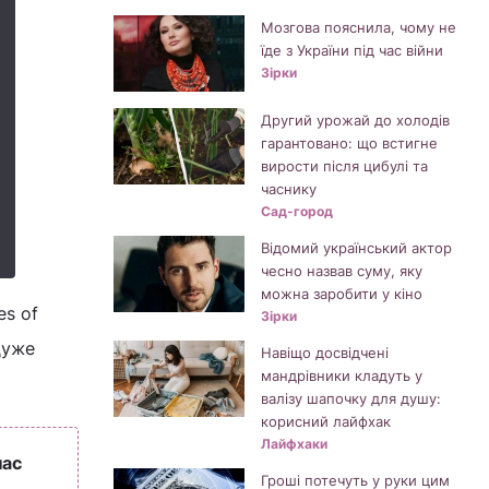
Мозгова пояснила, чому не
їде з України під час війни
Зірки
Другий урожай до холодів
гарантовано: що встигне
вирости після цибулі та
часнику
Сад-город
Відомий український актор
чесно назвав суму, яку
можна заробити у кіно
es of
Зірки
дуже
Навіщо досвідчені
мандрівники кладуть у
валізу шапочку для душу:
корисний лайфхак
Лайфхаки
нас
Гроші потечуть у руки цим