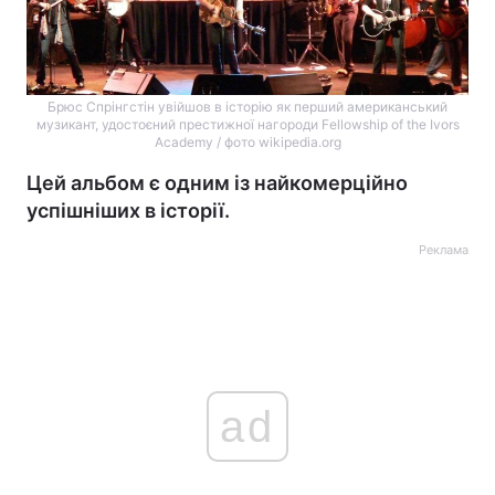
Брюс Спрінгстін увійшов в історію як перший американський
музикант, удостоєний престижної нагороди Fellowship of the Ivors
Academy / фото wikipedia.org
Цей альбом є одним із найкомерційно
успішніших в історії.
Реклама
ad