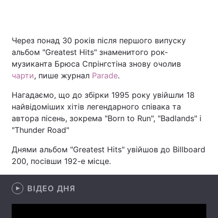
Через понад 30 років після першого випуску
Головна
Війна
альбом "Greatest Hits" знаменитого рок-
музиканта Брюса Спрінгстіна знову очолив
Україна
Політика
чарти
, пише журнал
Parade
.
Економіка
Світ
Нагадаємо, що до збірки 1995 року увійшли 18
найвідоміших хітів легендарного співака та
Спорт
Наука
автора пісень, зокрема "Born to Run", "Badlands" і
Техно і зв'язок
Лайт
"Thunder Road"
Днями альбом "Greatest Hits" увійшов до Billboard
Зброя
Інциденти
200, посівши 192-е місце.
Здоров'я
Туризм
ВІДЕО ДНЯ
Цікавинки
Погода
Екологія
Регіони