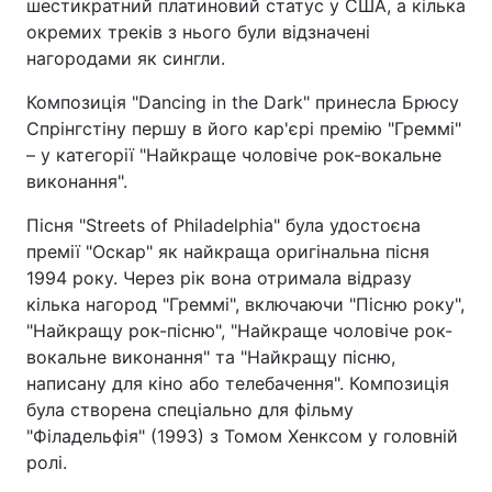
шестикратний платиновий статус у США, а кілька
окремих треків з нього були відзначені
Тема оформлення
нагородами як сингли.
Композиція "Dancing in the Dark" принесла Брюсу
Спрінгстіну першу в його кар'єрі премію "Греммі"
– у категорії "Найкраще чоловіче рок-вокальне
виконання".
Пісня "Streets of Philadelphia" була удостоєна
премії "Оскар" як найкраща оригінальна пісня
1994 року. Через рік вона отримала відразу
кілька нагород "Греммі", включаючи "Пісню року",
"Найкращу рок-пісню", "Найкраще чоловіче рок-
вокальне виконання" та "Найкращу пісню,
написану для кіно або телебачення". Композиція
була створена спеціально для фільму
"Філадельфія" (1993) з Томом Хенксом у головній
ролі.