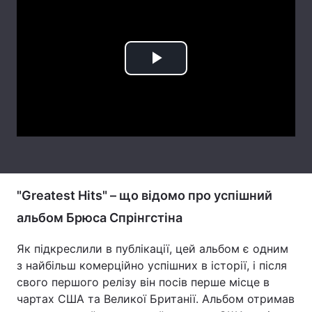
Лонгріди
Відео з Youtube
Статті
Play
Інтерв'ю
Думки
Video
Архів
Вакансії
Контакти
Послуги
"Greatest Hits" – що відомо про успішний
альбом Брюса Спрінгстіна
Як підкреслили в публікації, цей альбом є одним
з найбільш комерційно успішних в історії, і після
свого першого релізу він посів перше місце в
чартах США та Великої Британії. Альбом отримав