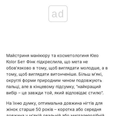
ad
Майстриня манікюру та косметологиня Kleo
Kolor Бет Фінк підкреслила, що мета не
обов'язково в тому, щоб виглядати молодше, а в
тому, щоб виглядати витонченіше. Більш м'які,
округлі форми природним чином подовжують
пальці, але в кінцевому підсумку, "найкращий
вибір – це завжди той, який відповідає стилю".
На їхню думку, оптимальна довжина нігтів для
жінок старше 50 років – коротка або середня
довжина у м'якій овальній або мигдалеподібній