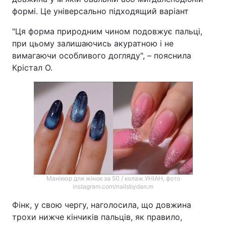
формі. Це універсально підходящий варіант
"Ця форма природним чином подовжує пальці,
при цьому залишаючись акуратною і не
вимагаючи особливого догляду", – пояснила
Крістал О.
Манікюр для жінок за 50 / колаж УНІАН, фото
instagram.com/nailsbydan.m
Фінк, у свою чергу, наголосила, що довжина
трохи нижче кінчиків пальців, як правило,