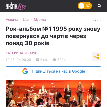
›
›
Новини
Lite
Музика
рус
Рок-альбом №1 1995 року знову
повернувся до чартів через
понад 30 років
КАТЕРИНА ШВАРЦ
19:25, 04.06.26
2 хв.
3204
Підпишіться на нас в Google