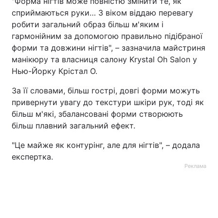
"Форма нігтів може повністю змінити те, як
сприймаються руки… З віком віддаю перевагу
робити загальний образ більш м'яким і
гармонійним за допомогою правильно підібраної
форми та довжини нігтів", – зазначила майстриня
манікюру та власниця салону Krystal Oh Salon у
Нью-Йорку Крістал О.
За її словами, більш гострі, довгі форми можуть
привернути увагу до текстури шкіри рук, тоді як
більш м'які, збалансовані форми створюють
більш плавний загальний ефект.
"Це майже як контурінг, але для нігтів", – додала
експертка.
Реклама