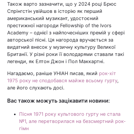
Також варто зазначити, що у 2024 році Брюс
Спрінгстін увійшов в історію як перший
американський музикант, удостоєний
престижної нагороди Fellowship of the Ivors
Academy – однієї з найпочесніших премій у сфері
авторської пісні. Ця нагорода вручається за
видатний внесок у музичну культуру Великої
Британії. У різні роки її володарями ставали такі
легенди, як Елтон Джон і Пол Маккартні.
Нагадаємо, раніше УНІАН писав, який
рок-хіт
1975 року не сподобався майже всьому гурту
,
але його слухають досі.
Вас також можуть зацікавити новини:
Пісня 1971 року культового гурту не стала
№1, але перетворилася на безсмертний рок-
гімн