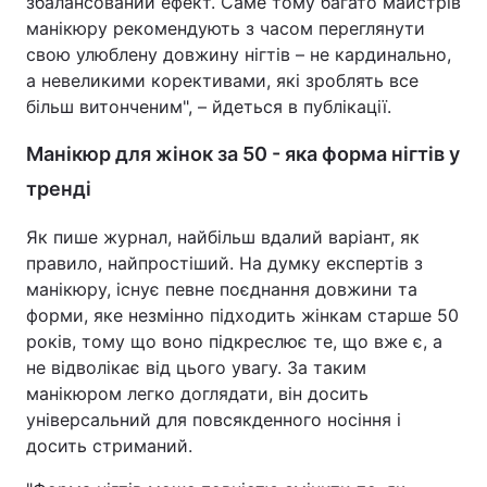
збалансований ефект. Саме тому багато майстрів
манікюру рекомендують з часом переглянути
свою улюблену довжину нігтів – не кардинально,
а невеликими корективами, які зроблять все
більш витонченим", – йдеться в публікації.
Манікюр для жінок за 50 - яка форма нігтів у
тренді
Як пише журнал, найбільш вдалий варіант, як
правило, найпростіший. На думку експертів з
манікюру, існує певне поєднання довжини та
форми, яке незмінно підходить жінкам старше 50
років, тому що воно підкреслює те, що вже є, а
не відволікає від цього увагу. За таким
манікюром легко доглядати, він досить
універсальний для повсякденного носіння і
досить стриманий.