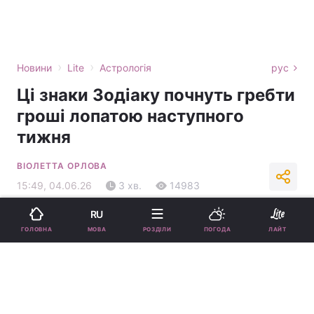
›
›
Новини
Lite
Астрологія
рус
Ці знаки Зодіаку почнуть гребти
гроші лопатою наступного
тижня
ВІОЛЕТТА ОРЛОВА
15:49, 04.06.26
3 хв.
14983
RU
Підпишіться на нас в Google
МОВА
ГОЛОВНА
РОЗДІЛИ
ПОГОДА
ЛАЙТ