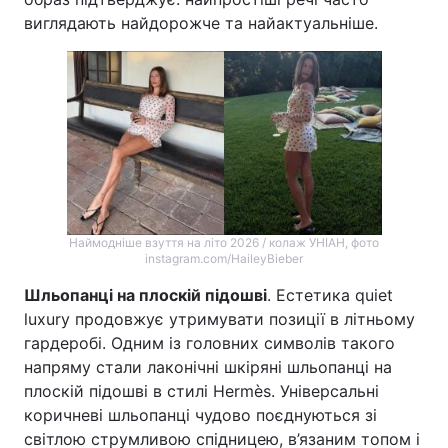
виглядають найдорожче та найактуальніше.
Наймодніше взуття на літо 2026 / колаж УНІАН, фото
instagram.com/HaileyBieber
Шльопанці на плоскій підошві
. Естетика quiet
luxury продовжує утримувати позиції в літньому
гардеробі. Одним із головних символів такого
напряму стали лаконічні шкіряні шльопанці на
плоскій підошві в стилі Hermès. Універсальні
коричневі шльопанці чудово поєднуються зі
світлою струмливою спідницею, в’язаним топом і