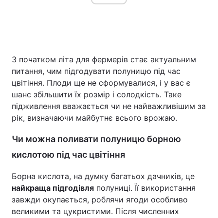
Головна
Війна
З початком літа для фермерів стає актуальним
Україна
Політика
питання, чим підгодувати полуницю під час
цвітіння. Плоди ще не сформувалися, і у вас є
Економіка
Світ
шанс збільшити їх розмір і солодкість. Таке
підживлення вважається чи не найважливішим за
Спорт
Наука
рік, визначаючи майбутнє всього врожаю.
Техно і зв'язок
Лайт
Чи можна поливати полуницю борною
Зброя
Інциденти
кислотою під час цвітіння
Здоров'я
Туризм
Борна кислота, на думку багатьох дачників, це
найкраща підгодівля
полуниці. Її використання
Цікавинки
Погода
завжди окупається, роблячи ягоди особливо
великими та цукристими. Після численних
Екологія
Регіони