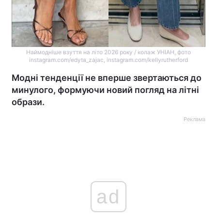
Наймодніше взуття на літо 2026 року / колаж УНІАН, фото
instagram.com/edyta_zajac, instagram.com/kellyrutherford
Модні тенденції не вперше звертаються до
минулого, формуючи новий погляд на літні
образи.
Реклама
ad