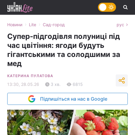
›
›
Новини
Lite
Сад-город
рус
Супер-підгодівля полуниці під
час цвітіння: ягоди будуть
гігантськими та солодшими за
мед
КАТЕРИНА ПУЛАТОВА
13:30, 28.05.26
3 хв.
6815
Підпишіться на нас в Google