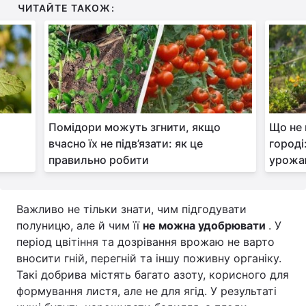
ЧИТАЙТЕ ТАКОЖ:
Помідори можуть згнити, якщо
Що не
вчасно їх не підв’язати: як це
городі
правильно робити
урож
Важливо не тільки знати, чим підгодувати
полуницю, але й чим її
не можна удобрювати
. У
період цвітіння та дозрівання врожаю не варто
вносити гній, перегній та іншу поживну органіку.
Такі добрива містять багато азоту, корисного для
формування листя, але не для ягід. У результаті