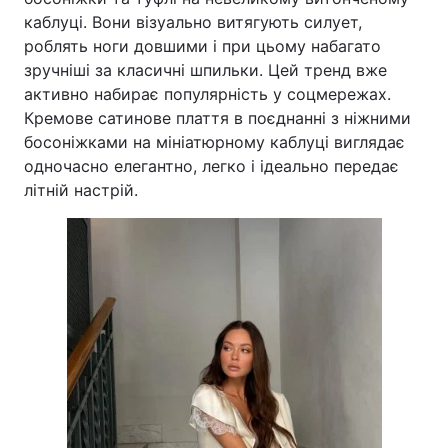
каблуці. Вони візуально витягують силует,
роблять ноги довшими і при цьому набагато
зручніші за класичні шпильки. Цей тренд вже
активно набирає популярність у соцмережах.
Кремове сатинове плаття в поєднанні з ніжними
босоніжками на мініатюрному каблуці виглядає
одночасно елегантно, легко і ідеально передає
літній настрій.