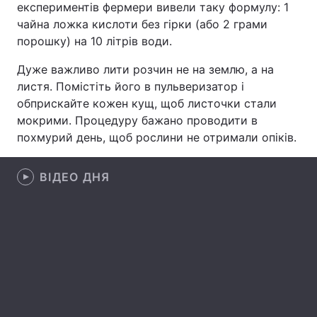
експериментів фермери вивели таку формулу: 1
чайна ложка кислоти без гірки (або 2 грами
Лонгріди
порошку) на 10 літрів води.
Відео з Youtube
Статті
Дуже важливо лити розчин не на землю, а на
листя. Помістіть його в пульверизатор і
Інтерв'ю
Думки
обприскайте кожен кущ, щоб листочки стали
мокрими. Процедуру бажано проводити в
Архів
Вакансії
похмурий день, щоб рослини не отримали опіків.
Контакти
ВІДЕО ДНЯ
Послуги