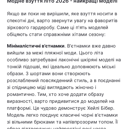
Модне взуття літо 2026 - найкращі моделі
Якщо ви поки не вирішили, яке взуття носити в
спекотні дні, варто звернути увагу на фаворитів
зіркового гардеробу. Саме ці п'ять моделей
обіцяють стати справжніми хітами сезону:
Мінімалістичні в'єтнамки
. В'єтнамки вже давно
вийшли за межі пляжної моди. Цього літа
особливо затребувані лаконічні шкіряні моделі на
тонкій підошві, які ідеально доповнюють міські
образи. З шортами вони створюють
розслаблений повсякденний стиль, а в поєднанні
зі спідницею міді виглядають жіночно і
романтично. Тим, хто хоче додати образу
виразності, варто придивитися до моделей на
платформі. Це чудово демонструє Хейлі Бібер.
Модель легко поєднує класичні чорні в'єтнамки
зі вільними брюками та напівпрозорим топом. Її
образ підтверджує: найпростіші речі часто