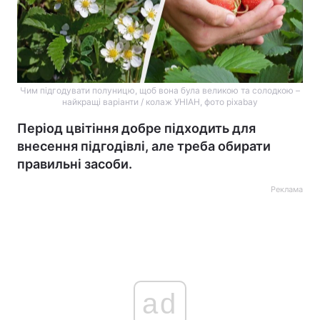
Чим підгодувати полуницю, щоб вона була великою та солодкою –
найкращі варіанти / колаж УНІАН, фото pixabay
Період цвітіння добре підходить для
внесення підгодівлі, але треба обирати
правильні засоби.
Реклама
ad