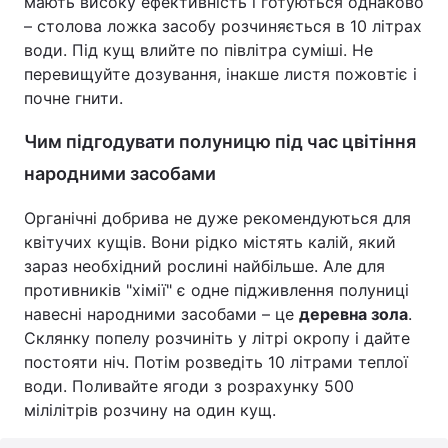
мають високу ефективність і готуються однаково
– столова ложка засобу розчиняється в 10 літрах
води. Під кущ влийте по півлітра суміші. Не
перевищуйте дозування, інакше листя пожовтіє і
почне гнити.
Чим підгодувати полуницю під час цвітіння
народними засобами
Органічні добрива не дуже рекомендуються для
квітучих кущів. Вони рідко містять калій, який
зараз необхідний рослині найбільше. Але для
противників "хімії" є одне підживлення полуниці
навесні народними засобами – це
деревна зола
.
Склянку попелу розчиніть у літрі окропу і дайте
постояти ніч. Потім розведіть 10 літрами теплої
води. Поливайте ягоди з розрахунку 500
мілілітрів розчину на один кущ.