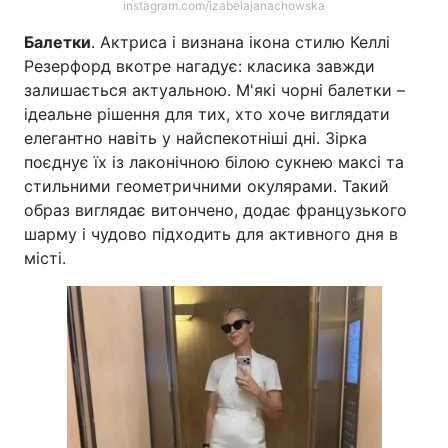
instagram.com/izabelajanachowska
Балетки
. Актриса і визнана ікона стилю Келлі
Резерфорд вкотре нагадує: класика завжди
залишається актуальною. М'які чорні балетки –
ідеальне рішення для тих, хто хоче виглядати
елегантно навіть у найспекотніші дні. Зірка
поєднує їх із лаконічною білою сукнею максі та
стильними геометричними окулярами. Такий
образ виглядає витончено, додає французького
шарму і чудово підходить для активного дня в
місті.