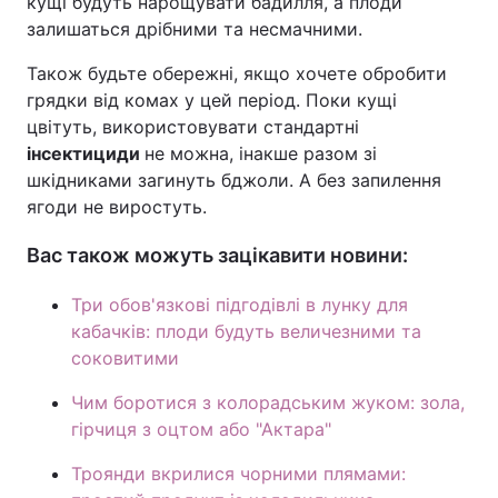
кущі будуть нарощувати бадилля, а плоди
залишаться дрібними та несмачними.
Також будьте обережні, якщо хочете обробити
грядки від комах у цей період. Поки кущі
цвітуть, використовувати стандартні
інсектициди
не можна, інакше разом зі
шкідниками загинуть бджоли. А без запилення
ягоди не виростуть.
Вас також можуть зацікавити новини:
Три обов'язкові підгодівлі в лунку для
кабачків: плоди будуть величезними та
соковитими
Чим боротися з колорадським жуком: зола,
гірчиця з оцтом або "Актара"
Троянди вкрилися чорними плямами: