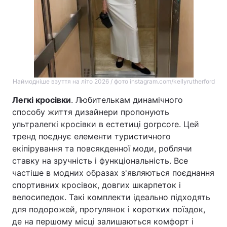
Наймодніше взуття на літо 2026 / фото instagram.com/kellyrutherford
Легкі кросівки
. Любителькам динамічного
способу життя дизайнери пропонують
ультралегкі кросівки в естетиці gorpcore. Цей
тренд поєднує елементи туристичного
екіпірування та повсякденної моди, роблячи
ставку на зручність і функціональність. Все
частіше в модних образах з'являються поєднання
спортивних кросівок, довгих шкарпеток і
велосипедок. Такі комплекти ідеально підходять
для подорожей, прогулянок і коротких поїздок,
де на першому місці залишаються комфорт і