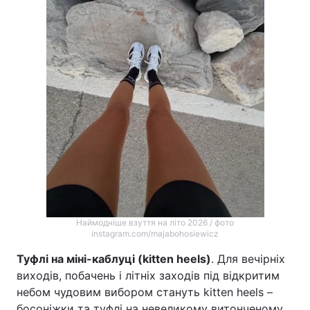
Наймодніше взуття на літо 2026 / фото
instagram.com/majabohosiewicz
Туфлі на міні-каблуці (kitten heels)
. Для вечірніх
виходів, побачень і літніх заходів під відкритим
небом чудовим вибором стануть kitten heels –
босоніжки та туфлі на невеликому витонченому