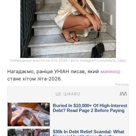
Наймодніше взуття на літо 2026 / фото instagram.com/edyta_zajac
Нагадаємо, раніше УНІАН писав, який
манікюр
стане хітом літа-2026.
Реклама