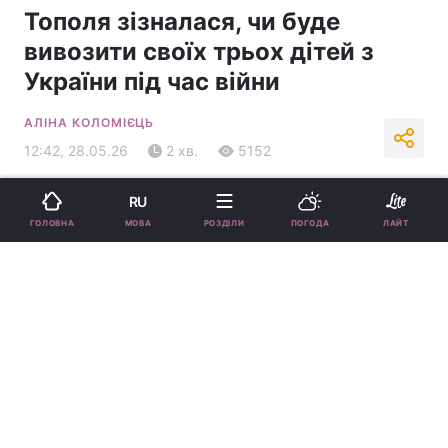
Тополя зізналася, чи буде
вивозити своїх трьох дітей з
України під час війни
АЛІНА КОЛОМІЄЦЬ
12:42, 28.05.26
2 хв.
5152
Підпишіться на нас в Google
RU
МОВА
ГОЛОВНА
РОЗДІЛИ
ПОГОДА
ЛАЙТ
Олена Тополя розповіла, чи буде вивозити дітей за кордон / фото