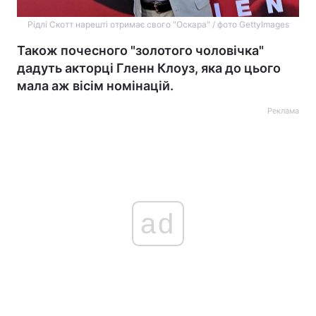
Рідлі Скотт нарешті отримає свого "Оскара" / фото GettyImages
Також почесного "золотого чоловічка"
дадуть акторці Гленн Клоуз, яка до цього
мала аж вісім номінацій.
Реклама
ad