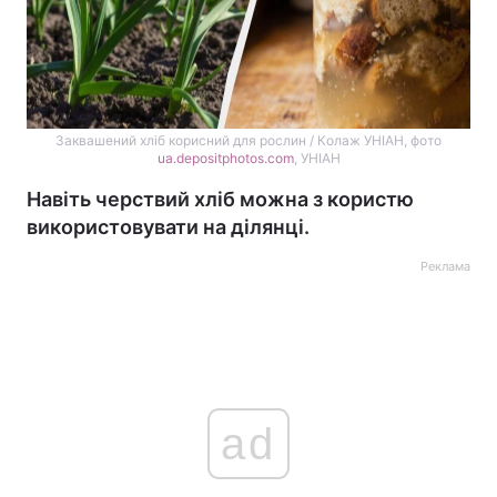
Заквашений хліб корисний для рослин / Колаж УНІАН, фото
ua.depositphotos.com
, УНІАН
Навіть черствий хліб можна з користю
використовувати на ділянці.
Реклама
ad