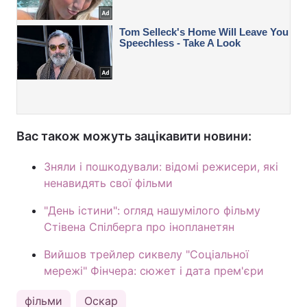
Вас також можуть зацікавити новини:
Зняли і пошкодували: відомі режисери, які
ненавидять свої фільми
"День істини": огляд нашумілого фільму
Стівена Спілберга про інопланетян
Вийшов трейлер сиквелу "Соціальної
мережі" Фінчера: сюжет і дата прем'єри
фільми
Оскар