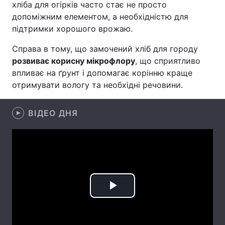
хліба для огірків часто стає не просто
допоміжним елементом, а необхідністю для
Лонгріди
підтримки хорошого врожаю.
Відео з Youtube
Статті
Справа в тому, що замочений хліб для городу
розвиває корисну мікрофлору
, що сприятливо
Інтерв'ю
Думки
впливає на ґрунт і допомагає корінню краще
отримувати вологу та необхідні речовини.
Архів
Вакансії
ВІДЕО ДНЯ
Контакти
Послуги
Play
Video