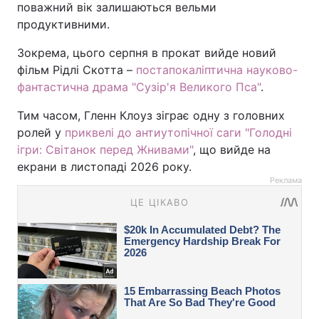
поважний вік залишаються вельми
продуктивними.
Зокрема, цього серпня в прокат вийде новий
фільм Рідлі Скотта –
постапокаліптична науково-
фантастична драма "Сузір'я Великого Пса"
.
Тим часом, Гленн Клоуз зіграє одну з головних
ролей у
приквелі до антиутопічної саги "Голодні
ігри: Світанок перед Жнивами"
, що вийде на
екрани в листопаді 2026 року.
Реклама