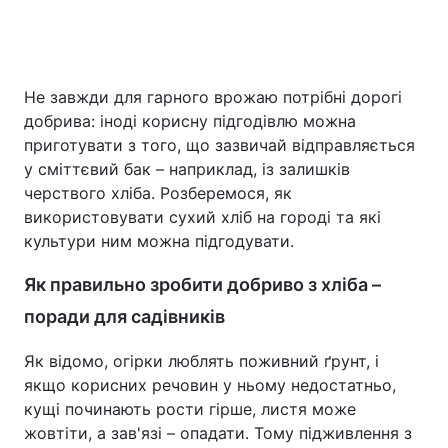
Головна
Війна
Не завжди для гарного врожаю потрібні дорогі
добрива: іноді корисну підгодівлю можна
Україна
Політика
приготувати з того, що зазвичай відправляється
у сміттєвий бак – наприклад, із залишків
Економіка
Світ
черствого хліба. Розберемося, як
використовувати сухий хліб на городі та які
Спорт
Наука
культури ним можна підгодувати.
Техно і зв'язок
Лайт
Як правильно зробити добриво з хліба –
Зброя
Інциденти
поради для садівників
Здоров'я
Туризм
Як відомо, огірки люблять поживний ґрунт, і
якщо корисних речовин у ньому недостатньо,
Цікавинки
Погода
кущі починають рости гірше, листя може
жовтіти, а зав'язі – опадати. Тому підживлення з
Екологія
Регіони