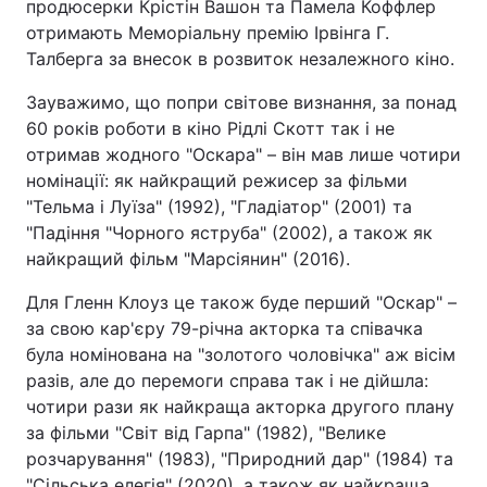
продюсерки Крістін Вашон та Памела Коффлер
отримають Меморіальну премію Ірвінга Г.
Талберга за внесок в розвиток незалежного кіно.
Зауважимо, що попри світове визнання, за понад
60 років роботи в кіно Рідлі Скотт так і не
отримав жодного "Оскара" – він мав лише чотири
номінації: як найкращий режисер за фільми
"Тельма і Луїза" (1992), "Гладіатор" (2001) та
"Падіння "Чорного яструба" (2002), а також як
найкращий фільм "Марсіянин" (2016).
Для Гленн Клоуз це також буде перший "Оскар" –
за свою кар'єру 79-річна акторка та співачка
була номінована на "золотого чоловічка" аж вісім
разів, але до перемоги справа так і не дійшла:
чотири рази як найкраща акторка другого плану
за фільми "Світ від Гарпа" (1982), "Велике
розчарування" (1983), "Природний дар" (1984) та
"Сільська елегія" (2020), а також як найкраща