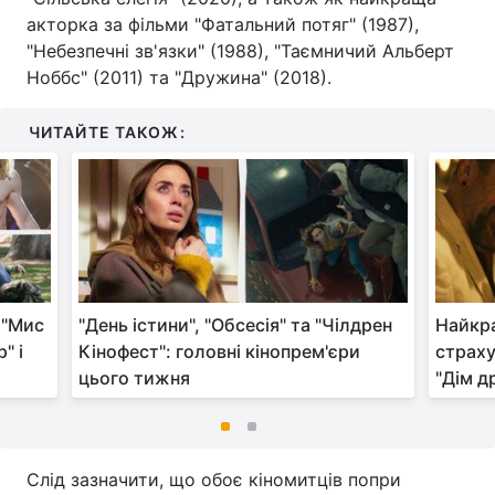
акторка за фільми "Фатальний потяг" (1987),
"Небезпечні зв'язки" (1988), "Таємничий Альберт
Ноббс" (2011) та "Дружина" (2018).
ЧИТАЙТЕ ТАКОЖ:
 "Мис
"День істини", "Обсесія" та "Чілдрен
Найкра
" і
Кінофест": головні кінопрем'єри
страху
цього тижня
"Дім д
Слід зазначити, що обоє кіномитців попри