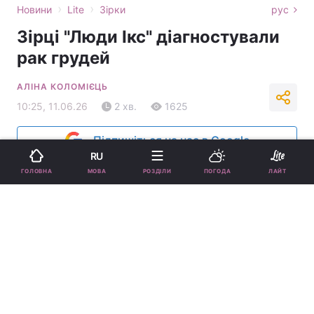
›
›
Новини
Lite
Зірки
рус
Зірці "Люди Ікс" діагностували
рак грудей
АЛІНА КОЛОМІЄЦЬ
10:25, 11.06.26
2 хв.
1625
Підпишіться на нас в Google
RU
МОВА
ГОЛОВНА
РОЗДІЛИ
ПОГОДА
ЛАЙТ
Тайлер Мейн розповів про важке захворювання / скріншот YouTube