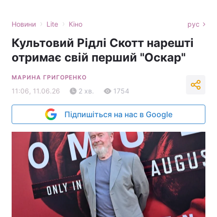
›
›
Новини
Lite
Кіно
рус
Культовий Рідлі Скотт нарешті
отримає свій перший "Оскар"
МАРИНА ГРИГОРЕНКО
11:06, 11.06.26
2 хв.
1754
Підпишіться на нас в Google