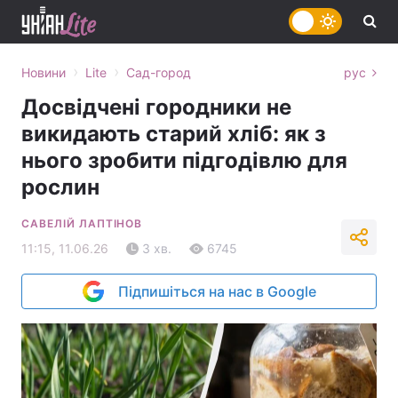
›
›
Новини
Lite
Сад-город
рус
Досвідчені городники не
викидають старий хліб: як з
нього зробити підгодівлю для
рослин
САВЕЛІЙ ЛАПТІНОВ
11:15, 11.06.26
3 хв.
6745
Підпишіться на нас в Google