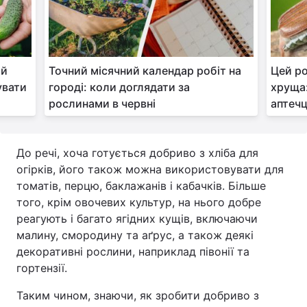
ай
Точний місячний календар робіт на
Цей р
увати
городі: коли доглядати за
хруща:
рослинами в червні
аптечц
До речі, хоча готується добриво з хліба для
огірків, його також можна використовувати для
томатів, перцю, баклажанів і кабачків. Більше
того, крім овочевих культур, на нього добре
реагують і багато ягідних кущів, включаючи
малину, смородину та аґрус, а також деякі
декоративні рослини, наприклад півонії та
гортензії.
Таким чином, знаючи, як зробити добриво з