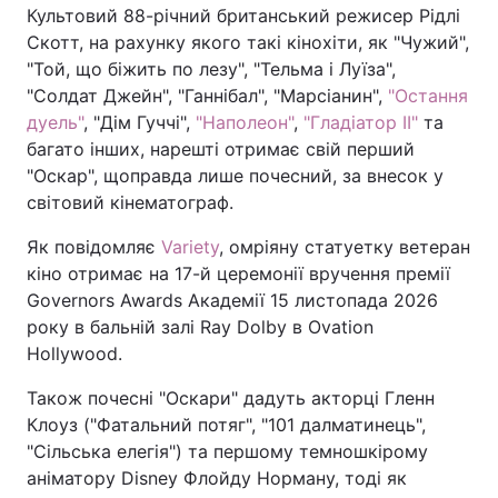
Культовий 88-річний британський режисер Рідлі
Скотт, на рахунку якого такі кінохіти, як "Чужий",
"Той, що біжить по лезу", "Тельма і Луїза",
"Солдат Джейн", "Ганнібал", "Марсіанин",
"Остання
дуель"
, "Дім Гуччі",
"Наполеон"
,
"Гладіатор II"
та
багато інших, нарешті отримає свій перший
"Оскар", щоправда лише почесний, за внесок у
світовий кінематограф.
Як повідомляє
Variety
, омріяну статуетку ветеран
кіно отримає на 17-й церемонії вручення премії
Governors Awards Академії 15 листопада 2026
року в бальній залі Ray Dolby в Ovation
Hollywood.
Також почесні "Оскари" дадуть акторці Гленн
Клоуз ("Фатальний потяг", "101 далматинець",
"Сільська елегія") та першому темношкірому
аніматору Disney Флойду Норману, тоді як