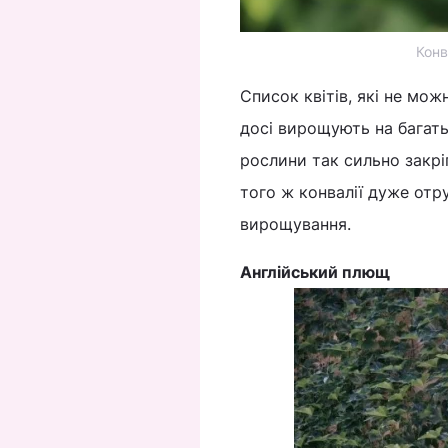
Конв
Список квітів, які не можн
досі вирощують на багать
рослини так сильно закрі
того ж конвалії дуже отру
вирощування.
Англійський плющ