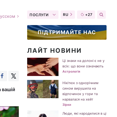
RU
+27
ПОСЛУГИ
русском
ПІДТРИМАЙТЕ НАС
ЛАЙТ НОВИНИ
Ці знаки на долоні є не у
всіх: що вони означають
Астрологія
Нікітюк з однорічним
сином вирушила на
а вашій
відпочинок у гори та
нарвалася на хейт
Зірки
Люди, які народилися в ці