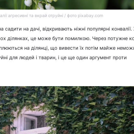
алії агресивні та вкрай отруйні / фото pixabay.com
а садити на дачі, відкривають ніжні популярні конвалії. 
ох ділянках, це може бути помилкою. Через потужне ко
плюються на ділянці, що вивести їх потім майже немож
йні для людей і тварин, і це ще один аргумент проти