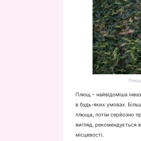
Плющ 
Плющ – найвідоміша інва
в будь-яких умовах. Біль
плюща, потім серйозно п
вигляд, рекомендується в
місцевості.