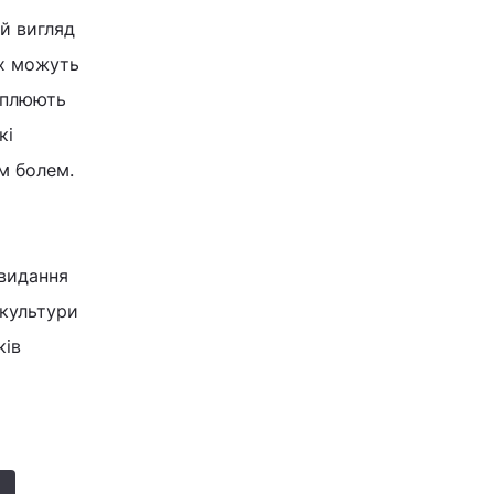
й вигляд
их можуть
оплюють
кі
м болем.
видання
 культури
ків