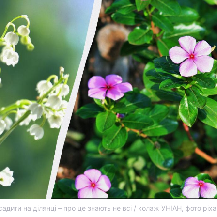
адити на ділянці – про це знають не всі / колаж УНІАН, фото pix