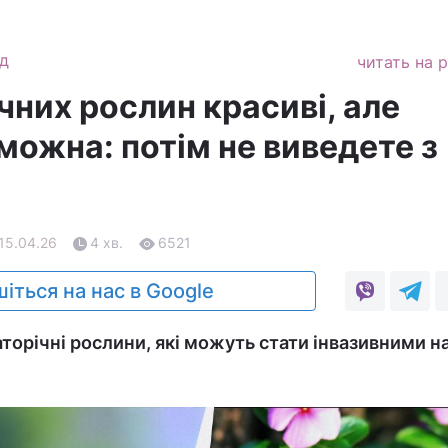
д
читать на 
ічних рослин красиві, але
 можна: потім не виведете з
 15.04.26
4 хв.
6521
іться на нас в Google
торічні рослини, які можуть стати інвазивними н