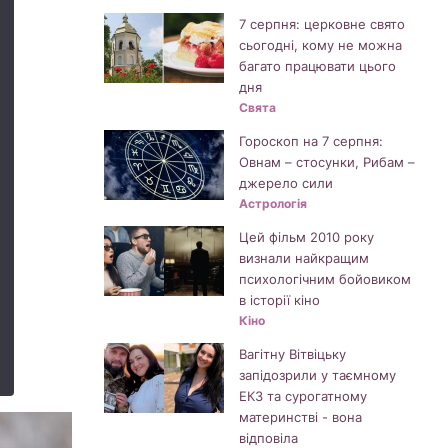
7 серпня: церковне свято
сьогодні, кому не можна
багато працювати цього
дня
Свята
Гороскоп на 7 серпня:
Овнам – стосунки, Рибам –
джерело сили
Астрологія
Цей фільм 2010 року
визнали найкращим
психологічним бойовиком
в історії кіно
Кіно
Вагітну Вітвіцьку
запідозрили у таємному
ЕКЗ та сурогатному
материнстві - вона
відповіла