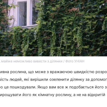
майже неможливо вивести з ділянки / Фото УНІАН
зивна рослина, що може з вражаючою швидкістю розр
шість людей, які вирішили озеленити ділянку за допомо
ро це пошкодували. Якщо вам все ж подобається його з
ирощувати його як кімнатну рослину, а не на відкритій