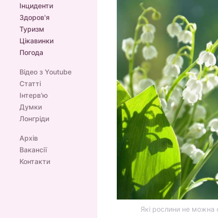
Інциденти
Здоров'я
Туризм
Цікавинки
Погода
Відео з Youtube
Статті
Інтерв'ю
Думки
Лонгріди
Архів
Вакансії
Контакти
Які рослини не можна с