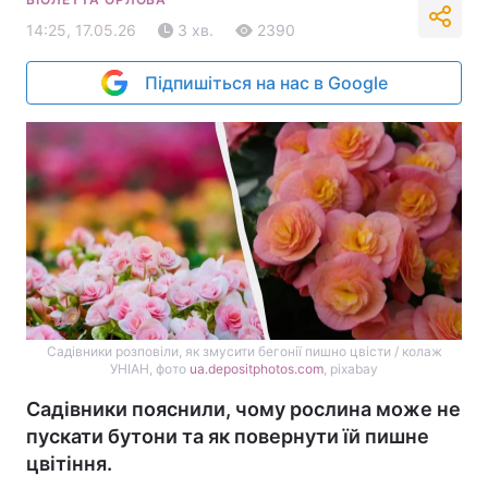
14:25, 17.05.26
3 хв.
2390
Підпишіться на нас в Google
Садівники розповіли, як змусити бегонії пишно цвісти / колаж
УНІАН, фото
ua.depositphotos.com
, pixabay
Садівники пояснили, чому рослина може не
пускати бутони та як повернути їй пишне
цвітіння.