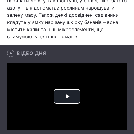
насипати дрібку кавової гущі, у складі якої багато
азоту – він допомагає рослинам нарощувати
Тема оформлення
зелену масу. Також деякі досвідчені садівники
кладуть у ямку нарізану шкірку бананів – вона
містить калій та інші мікроелементи, що
стимулюють цвітіння томатів.
ВІДЕО ДНЯ
Play
Video