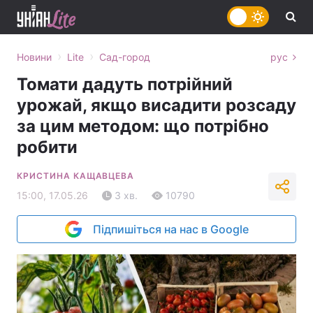
›
›
Новини
Lite
Сад-город
рус
Томати дадуть потрійний
урожай, якщо висадити розсаду
за цим методом: що потрібно
робити
КРИСТИНА КАЩАВЦЕВА
15:00, 17.05.26
3 хв.
10790
Підпишіться на нас в Google