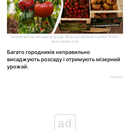
Хитрий метод висадки розсади збільшує врожай / колаж УНІАН,
фото pexels.com
Багато городників неправильно
висаджують розсаду і отримують мізерний
урожай.
Реклама
ad