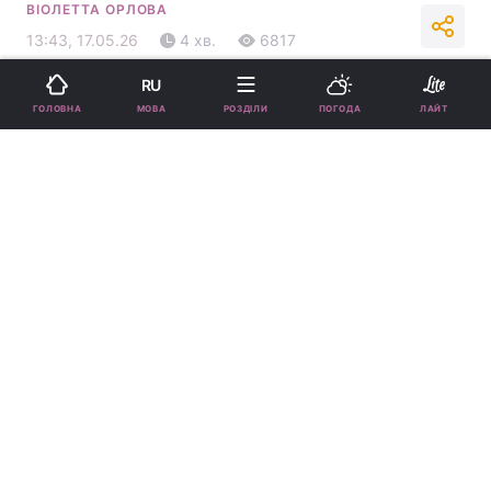
ВІОЛЕТТА ОРЛОВА
13:43, 17.05.26
4 хв.
6817
RU
Підпишіться на нас в Google
МОВА
ГОЛОВНА
РОЗДІЛИ
ПОГОДА
ЛАЙТ
Гороскоп на тиждень / колаж УНІАН
У списку є представники знака Близнюки.
Реклама