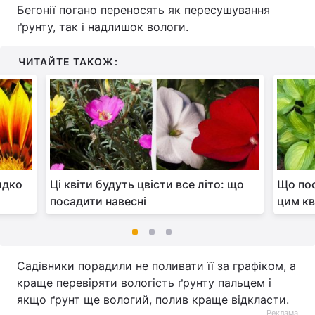
Бегонії погано переносять як пересушування
ґрунту, так і надлишок вологи.
ЧИТАЙТЕ ТАКОЖ:
идко
Ці квіти будуть цвісти все літо: що
Що пос
посадити навесні
цим кв
Садівники порадили не поливати її за графіком, а
краще перевіряти вологість ґрунту пальцем і
якщо ґрунт ще вологий, полив краще відкласти.
Реклама