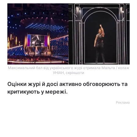
Максимальний бал від українського журі отримала Мальта / колаж
УНІАН, скріншоти
Оцінки журі й досі активно обговорюють та
критикують у мережі.
Реклама