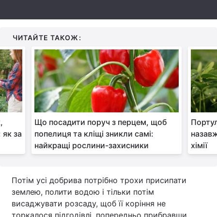
ЧИТАЙТЕ ТАКОЖ:
,
Що посадити поруч з перцем, щоб
Портул
 як за
попелиця та кліщі зникли самі:
назавж
найкращі рослини-захисники
хімії
Потім усі добрива потрібно трохи присипати
землею, полити водою і тільки потім
висаджувати розсаду, щоб її коріння не
торкалося підгодівлі, попередньо прибравши