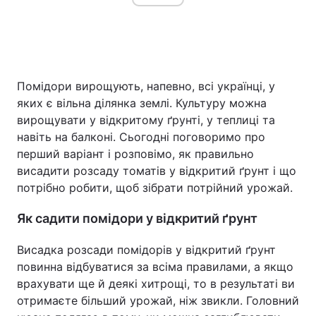
Головна
Війна
Помідори вирощують, напевно, всі українці, у
Україна
Політика
яких є вільна ділянка землі. Культуру можна
вирощувати у відкритому ґрунті, у теплиці та
Економіка
Світ
навіть на балконі. Сьогодні поговоримо про
перший варіант і розповімо, як правильно
Спорт
Наука
висадити розсаду томатів у відкритий ґрунт і що
Техно і зв'язок
Лайт
потрібно робити, щоб зібрати потрійний урожай.
Зброя
Інциденти
Як садити помідори у відкритий ґрунт
Здоров'я
Туризм
Висадка розсади помідорів у відкритий ґрунт
повинна відбуватися за всіма правилами, а якщо
Цікавинки
Погода
врахувати ще й деякі хитрощі, то в результаті ви
отримаєте більший урожай, ніж звикли. Головний
Екологія
Регіони