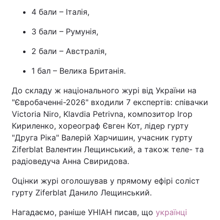
4 бали – Італія,
3 бали – Румунія,
2 бали – Австралія,
1 бал – Велика Британія.
До складу ж національного журі від України на
"Євробаченні-2026" входили 7 експертів: співачки
Victoria Niro, Klavdia Petrivna, композитор Ігор
Кириленко, хореограф Євген Кот, лідер гурту
"Друга Ріка" Валерій Харчишин, учасник гурту
Ziferblat Валентин Лещинський, а також теле- та
радіоведуча Анна Свиридова.
Оцінки журі оголошував у прямому ефірі соліст
гурту Ziferblat Данило Лещинський.
Нагадаємо, раніше УНІАН писав, що
українці