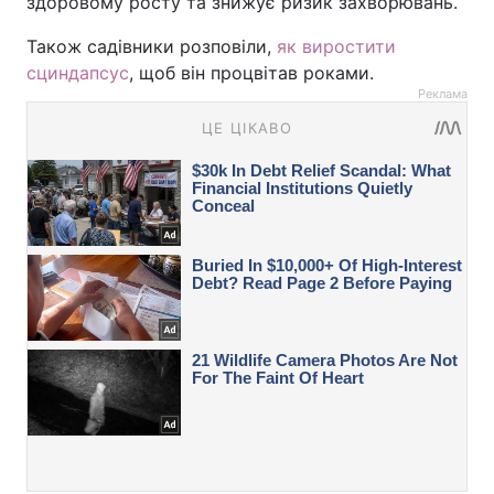
здоровому росту та знижує ризик захворювань.
Також садівники розповіли,
як виростити
сциндапсус
, щоб він процвітав роками.
Реклама