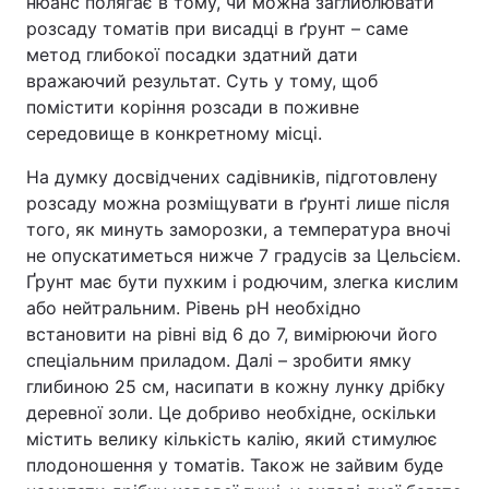
нюанс полягає в тому, чи можна заглиблювати
розсаду томатів при висадці в ґрунт – саме
Лонгріди
метод глибокої посадки здатний дати
вражаючий результат. Суть у тому, щоб
Відео з Youtube
Статті
помістити коріння розсади в поживне
середовище в конкретному місці.
Інтерв'ю
Думки
На думку досвідчених садівників, підготовлену
Архів
Вакансії
розсаду можна розміщувати в ґрунті лише після
того, як минуть заморозки, а температура вночі
Контакти
не опускатиметься нижче 7 градусів за Цельсієм.
Ґрунт має бути пухким і родючим, злегка кислим
Послуги
або нейтральним. Рівень pH необхідно
встановити на рівні від 6 до 7, вимірюючи його
спеціальним приладом. Далі – зробити ямку
глибиною 25 см, насипати в кожну лунку дрібку
деревної золи. Це добриво необхідне, оскільки
містить велику кількість калію, який стимулює
плодоношення у томатів. Також не зайвим буде