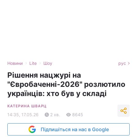
›
›
Новини
Lite
Шоу
рус
Рішення нацжурі на
"Євробаченні-2026" розлютило
українців: хто був у складі
КАТЕРИНА ШВАРЦ
14:35, 17.05.26
2 хв.
8645
Підпишіться на нас в Google