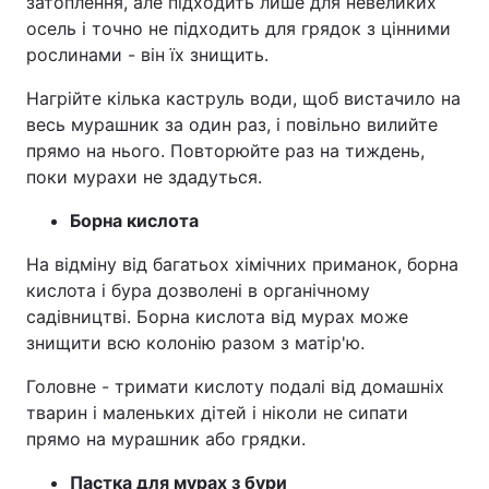
затоплення, але підходить лише для невеликих
осель і точно не підходить для грядок з цінними
рослинами - він їх знищить.
Нагрійте кілька каструль води, щоб вистачило на
весь мурашник за один раз, і повільно вилийте
прямо на нього. Повторюйте раз на тиждень,
поки мурахи не здадуться.
Борна кислота
На відміну від багатьох хімічних приманок, борна
кислота і бура дозволені в органічному
садівництві. Борна кислота від мурах може
знищити всю колонію разом з матір'ю.
Головне - тримати кислоту подалі від домашніх
тварин і маленьких дітей і ніколи не сипати
прямо на мурашник або грядки.
Пастка для мурах з бури