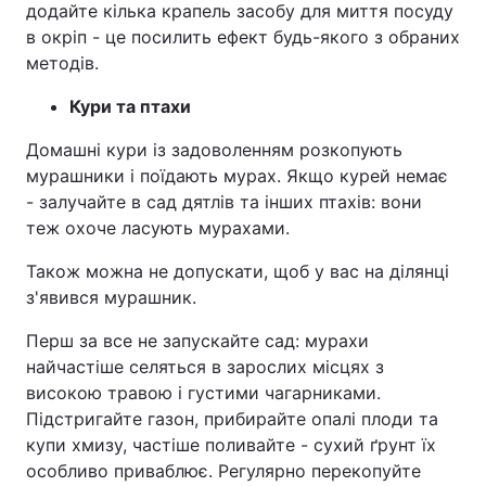
додайте кілька крапель засобу для миття посуду
в окріп - це посилить ефект будь-якого з обраних
методів.
Кури та птахи
Домашні кури із задоволенням розкопують
мурашники і поїдають мурах. Якщо курей немає
- залучайте в сад дятлів та інших птахів: вони
теж охоче ласують мурахами.
Також можна не допускати, щоб у вас на ділянці
з'явився мурашник.
Перш за все не запускайте сад: мурахи
найчастіше селяться в зарослих місцях з
високою травою і густими чагарниками.
Підстригайте газон, прибирайте опалі плоди та
купи хмизу, частіше поливайте - сухий ґрунт їх
особливо приваблює. Регулярно перекопуйте