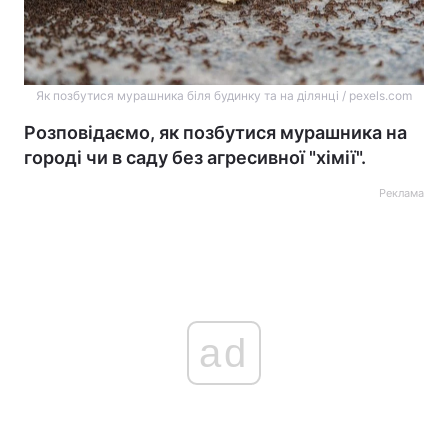
Як позбутися мурашника біля будинку та на ділянці / pexels.com
Розповідаємо, як позбутися мурашника на
городі чи в саду без агресивної "хімії".
Реклама
ad