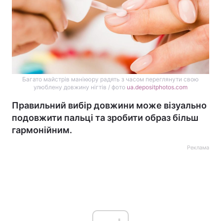
Багато майстрів манікюру радять з часом переглянути свою
улюблену довжину нігтів / фото
ua.depositphotos.com
Правильний вибір довжини може візуально
подовжити пальці та зробити образ більш
гармонійним.
Реклама