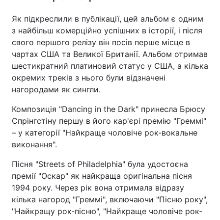
Як підкреслили в публікації, цей альбом є одним
з найбільш комерційно успішних в історії, і після
свого першого релізу він посів перше місце в
чартах США та Великої Британії. Альбом отримав
шестикратний платиновий статус у США, а кілька
окремих треків з нього були відзначені
нагородами як сингли.
Композиція "Dancing in the Dark" принесла Брюсу
Спрінгстіну першу в його кар'єрі премію "Греммі"
– у категорії "Найкраще чоловіче рок-вокальне
виконання".
Пісня "Streets of Philadelphia" була удостоєна
премії "Оскар" як найкраща оригінальна пісня
1994 року. Через рік вона отримала відразу
кілька нагород "Греммі", включаючи "Пісню року",
"Найкращу рок-пісню", "Найкраще чоловіче рок-