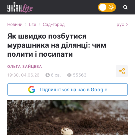
›
›
Новини
Lite
Сад-город
рус
Як швидко позбутися
мурашника на ділянці: чим
полити і посипати
ОЛЬГА ЗАЙЦЕВА
19:30, 04.06.26
6 хв.
55563
Підпишіться на нас в Google