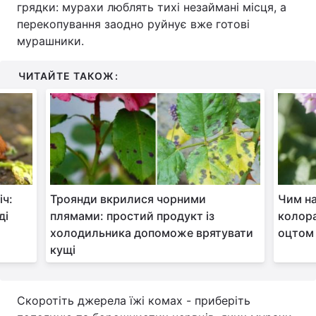
грядки: мурахи люблять тихі незаймані місця, а
перекопування заодно руйнує вже готові
мурашники.
ЧИТАЙТЕ ТАКОЖ:
іч:
Троянди вкрилися чорними
Чим н
ді
плямами: простий продукт із
колора
холодильника допоможе врятувати
оцтом 
кущі
Скоротіть джерела їжі комах - приберіть