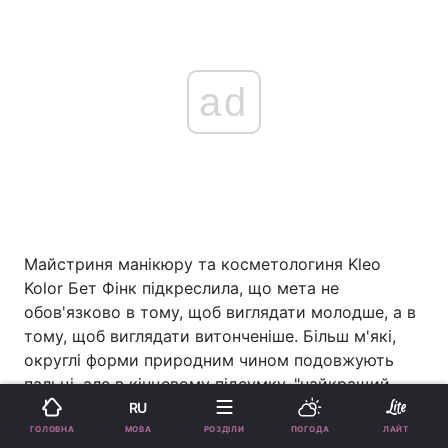
ad
Майстриня манікюру та косметологиня Kleo
Kolor Бет Фінк підкреслила, що мета не
обов'язково в тому, щоб виглядати молодше, а в
тому, щоб виглядати витонченіше. Більш м'які,
округлі форми природним чином подовжують
пальці, але в кінцевому підсумку, "найкращий
вибір – це завжди той, який відповідає стилю".
RU
МОВА
ГОЛОВНА
РОЗДІЛИ
ПОГОДА
ЛАЙТ
На їхню думку, оптимальна довжина нігтів для