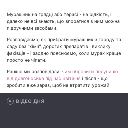
Мурашник на грядці або терасі - не рідкість, і
далеко не всі знають, що впоратися з ним можна
Головна
Війна
підручними засобами.
Україна
Політика
Розповідаємо, як прибрати мурашник з городу та
саду без "хімії", дорогих препаратів і виклику
Економіка
Світ
фахівців - і заодно пояснюємо, коли мурах краще
просто не чіпати.
Спорт
Наука
Раніше ми розповідали,
чим обробити полуницю
Техно і зв'язок
Лайт
від довгоносика під час цвітіння
і після - що
зробити вже зараз, щоб не втратити урожай.
Зброя
Інциденти
Здоров'я
Туризм
ВІДЕО ДНЯ
Цікавинки
Погода
Екологія
Регіони