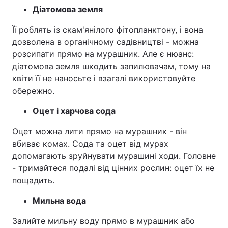
Діатомова земля
Її роблять із скам'янілого фітопланктону, і вона
дозволена в органічному садівництві - можна
розсипати прямо на мурашник. Але є нюанс:
діатомова земля шкодить запилювачам, тому на
квіти її не наносьте і взагалі використовуйте
обережно.
Оцет і харчова сода
Оцет можна лити прямо на мурашник - він
вбиває комах. Сода та оцет від мурах
допомагають зруйнувати мурашині ходи. Головне
- тримайтеся подалі від цінних рослин: оцет їх не
пощадить.
Мильна вода
Залийте мильну воду прямо в мурашник або