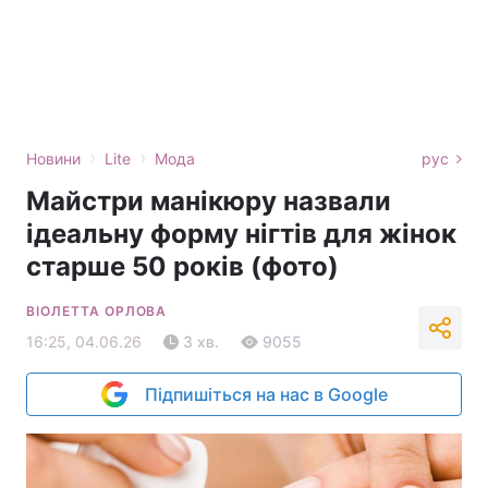
›
›
Новини
Lite
Мода
рус
Майстри манікюру назвали
ідеальну форму нігтів для жінок
старше 50 років (фото)
ВІОЛЕТТА ОРЛОВА
16:25, 04.06.26
3 хв.
9055
Підпишіться на нас в Google