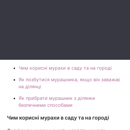
Лонгріди
Відео з Youtube
Статті
Інтерв'ю
Думки
Архів
Вакансії
Контакти
Чим корисні мурахи в саду та на городі
Послуги
Як позбутися мурашника, якщо він заважає
на ділянці
Як прибрати мурашник з ділянки
безпечними способами
Чим корисні мурахи в саду та на городі