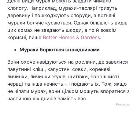
Деякі види мурах можуть завдати чимало
клопоту. Наприклад, мурахи-теслярі гризуть
Тема оформлення
деревину і пошкоджують споруди, а вогняні
мурахи боляче кусаються. Однак більшість видів
цих комах не завдають шкоди, а то й зовсім
корисні, пише
Better Homes & Gardens
.
Мурахи борються зі шкідниками
Вони охоче навідуються на рослини, де завелися
павутинні кліщі, капустяні совки, кореневі
личинки, личинки жуків, щитівки, борошнисті
червці та інша нечисть - і поїдають їх. Тож, якщо
не чіпати мурах, вони цілком можуть впоратися з
частиною шкідників замість вас.
Реклама