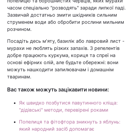
попелицю та борошнистих червців, яких мурахи
часом спеціально "розводять" заради липкої паді.
Зазвичай достатньо змити шкідників сильним
струменем води або обробити рослини мильним
розчином.
Посадіть десь м'яту, базилік або лавровий лист -
мурахи не люблять різких запахів. З репелентів
добре працюють куркума, кориця та спреї на
основі ефірних олій, але будьте обережні: вони
можуть нашкодити запилювачам і домашнім
тваринам.
Вас також можуть зацікавити новини:
Як швидко позбутися павутинного кліща:
"дідівські" методи, перевірені роками
Попелиця та фітофтора зникнуть з яблунь:
який народний засіб допомагає