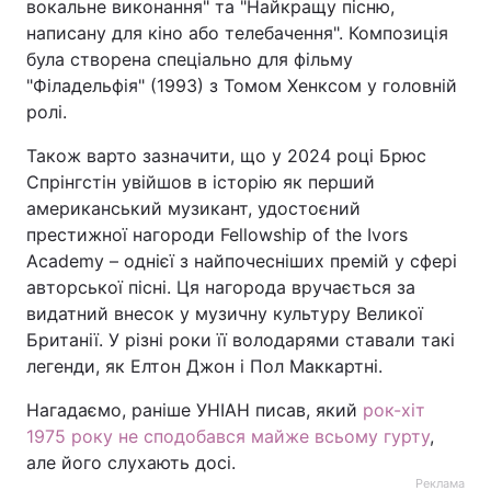
вокальне виконання" та "Найкращу пісню,
написану для кіно або телебачення". Композиція
була створена спеціально для фільму
"Філадельфія" (1993) з Томом Хенксом у головній
ролі.
Також варто зазначити, що у 2024 році Брюс
Спрінгстін увійшов в історію як перший
американський музикант, удостоєний
престижної нагороди Fellowship of the Ivors
Academy – однієї з найпочесніших премій у сфері
авторської пісні. Ця нагорода вручається за
видатний внесок у музичну культуру Великої
Британії. У різні роки її володарями ставали такі
легенди, як Елтон Джон і Пол Маккартні.
Нагадаємо, раніше УНІАН писав, який
рок-хіт
1975 року не сподобався майже всьому гурту
,
але його слухають досі.
Реклама