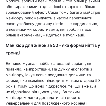
можуть зробити певні форми нігтів більш різкими
або вираженими, тоді як інші створюють більш
збалансований ефект. Саме тому багато майстрів
манікюру рекомендують з часом переглянути
свою улюблену довжину нігтів – не кардинально,
а невеликими корективами, які зроблять все
більш витонченим", – йдеться в публікації.
Манікюр для жінок за 50 - яка форма нігтів у
тренді
Як пише журнал, найбільш вдалий варіант, як
правило, найпростіший. На думку експертів з
манікюру, існує певне поєднання довжини та
форми, яке незмінно підходить жінкам старше 50
років, тому що воно підкреслює те, що вже є, а
не відволікає від цього увагу. За таким
манікюром легко доглядати, він досить
універсальний для повсякденного носіння і