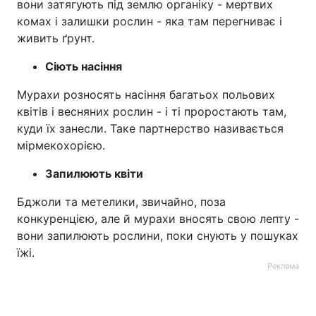
вони затягують під землю органіку - мертвих
комах і залишки рослин - яка там перегниває і
живить ґрунт.
Сіють насіння
Мурахи розносять насіння багатьох польових
квітів і весняних рослин - і ті проростають там,
куди їх занесли. Таке партнерство називається
мірмекохорією.
Запилюють квіти
Бджоли та метелики, звичайно, поза
конкуренцією, але й мурахи вносять свою лепту -
вони запилюють рослини, поки снують у пошуках
їжі.
Реклама