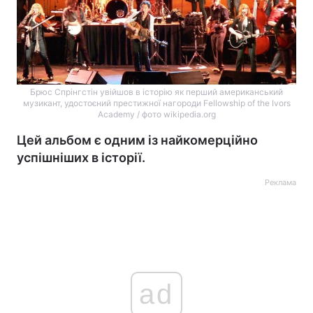
Брюс Спрінгстін увійшов в історію як перший американський
музикант, удостоєний престижної нагороди Fellowship of the Ivors
Academy / фото wikipedia.org
Цей альбом є одним із найкомерційно
успішніших в історії.
Реклама
ad