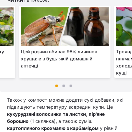
ЧИТАЙТЕ ТАКОЖ:
ку
Цей розчин вбиває 98% личинок
Троян
хруща: є в будь-якій домашній
плямам
аптечці
холод
кущі
Також у компост можна додати сухі добавки, які
підвищують температуру всередині купи. Це
кукурудзяні волосинки та листки
,
пір'яне
борошно
(1 склянка), а також суміш
картопляного крохмалю з карбамідом
у рівній