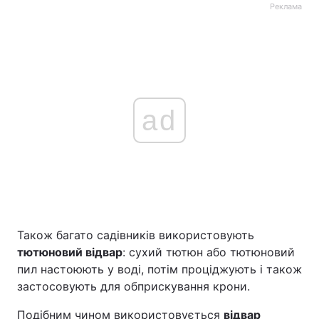
Реклама
ad
Також багато садівників використовують
тютюновий відвар
: сухий тютюн або тютюновий
пил настоюють у воді, потім проціджують і також
застосовують для обприскування крони.
Подібним чином використовується
відвар