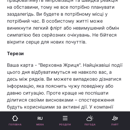
на обставини, тому не все потрібно планувати
заздалегідь. Ви будете в потрібному місці у
потрібний час. В особистому житті може
виникнути легкий флірт або невимушений обмін
симпатією без серйозних очікувань. Не бійтеся
вікрити серце для нових почуттів.
Терези
Ваша карта - "Верховна Жриця". Найцікавіші події
цього дня відбуватимуться не навколо вас, а
десь між рядків. Ви можете випадково дізнатися
інформацію, яка пояснить чужу поведінку або
давню ситуацію. Проте краще не поспішати
ділитися своїми висновками – спостереження
будуть кориснішими за активні дії. У компанії
людей ви можете помітити те, що інші
RU
пропустять через неуважність. У справах варто
МОВА
ГОЛОВНА
РОЗДІЛИ
ПОГОДА
ЛАЙТ
довіряти першому враженню більше, ніж чужим