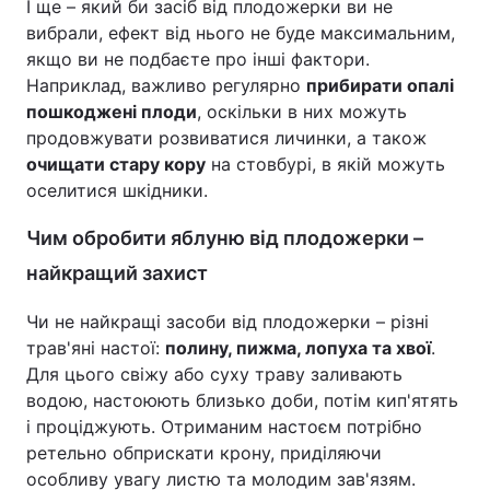
І ще – який би засіб від плодожерки ви не
вибрали, ефект від нього не буде максимальним,
якщо ви не подбаєте про інші фактори.
Наприклад, важливо регулярно
прибирати опалі
пошкоджені плоди
, оскільки в них можуть
продовжувати розвиватися личинки, а також
очищати стару кору
на стовбурі, в якій можуть
оселитися шкідники.
Чим обробити яблуню від плодожерки –
найкращий захист
Чи не найкращі засоби від плодожерки – різні
трав'яні настої:
полину, пижма, лопуха та хвої
.
Для цього свіжу або суху траву заливають
водою, настоюють близько доби, потім кип'ятять
і проціджують. Отриманим настоєм потрібно
ретельно обприскати крону, приділяючи
особливу увагу листю та молодим зав'язям.