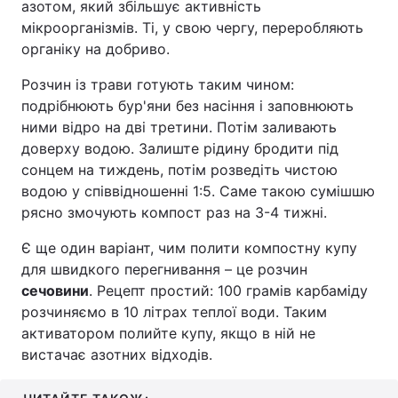
азотом, який збільшує активність
мікроорганізмів. Ті, у свою чергу, переробляють
органіку на добриво.
Розчин із трави готують таким чином:
подрібнюють бур'яни без насіння і заповнюють
ними відро на дві третини. Потім заливають
доверху водою. Залиште рідину бродити під
сонцем на тиждень, потім розведіть чистою
водою у співвідношенні 1:5. Саме такою сумішшю
рясно змочують компост раз на 3-4 тижні.
Є ще один варіант, чим полити компостну купу
для швидкого перегнивання – це розчин
сечовини
. Рецепт простий: 100 грамів карбаміду
розчиняємо в 10 літрах теплої води. Таким
активатором полийте купу, якщо в ній не
вистачає азотних відходів.