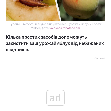
Гусениці можуть швидко зіпсувати весь урожай яблук / Колаж
УНІАН, фото
ua.depositphotos.com
Кілька простих засобів допоможуть
захистити ваш урожай яблук від небажаних
шкідників.
Реклама
ad