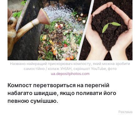
Названо найкращий прискорювач компосту, який можна зробити
самостійно / колаж УНІАН, скріншот YouTube, фото
ua.depositphotos.com
Компост перетвориться на перегній
набагато швидше, якщо поливати його
певною сумішшю.
Реклама