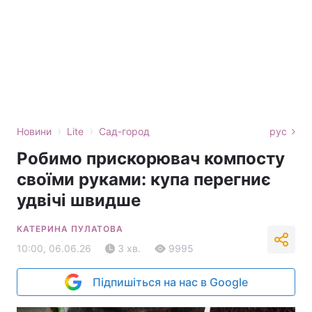
›
›
Новини
Lite
Сад-город
рус
Робимо прискорювач компосту
своїми руками: купа перегниє
удвічі швидше
КАТЕРИНА ПУЛАТОВА
10:00, 06.06.26
3 хв.
9995
Підпишіться на нас в Google