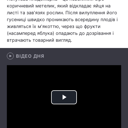
коричневий метелик, який відкладає яйця на
Лонгріди
листі та зав'язях рослин. Після вилуплення його
гусениці швидко проникають всередину плодів і
живляться їх м'якоттю, через що фрукти
Відео з Youtube
Статті
(насамперед яблука) опадають до дозрівання і
Інтерв'ю
Думки
втрачають товарний вигляд.
Архів
Вакансії
ВІДЕО ДНЯ
Контакти
Послуги
Play
Video