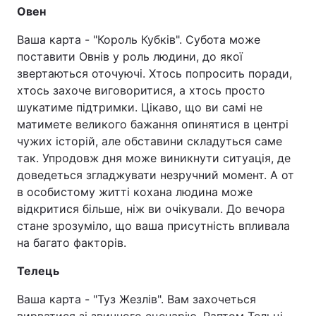
Овен
Ваша карта - "Король Кубків". Субота може
поставити Овнів у роль людини, до якої
звертаються оточуючі. Хтось попросить поради,
хтось захоче виговоритися, а хтось просто
шукатиме підтримки. Цікаво, що ви самі не
матимете великого бажання опинятися в центрі
чужих історій, але обставини складуться саме
так. Упродовж дня може виникнути ситуація, де
доведеться згладжувати незручний момент. А от
в особистому житті кохана людина може
відкритися більше, ніж ви очікували. До вечора
стане зрозуміло, що ваша присутність впливала
на багато факторів.
Телець
Ваша карта - "Туз Жезлів". Вам захочеться
вирватися зі звичного сценарію. Раптом Тельці