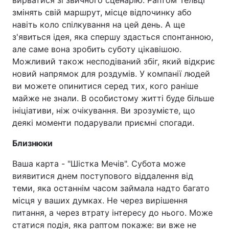
змінять свій маршрут, місце відпочинку або
навіть коло спілкування на цей день. А ще
з'явиться ідея, яка спершу здасться спонтанною,
але саме вона зробить суботу цікавішою.
Можливий також несподіваний збіг, який відкриє
новий напрямок для роздумів. У компанії людей
ви можете опинитися серед тих, кого раніше
майже не знали. В особистому житті буде більше
ініціативи, ніж очікування. Ви зрозумієте, що
деякі моменти подарували приємні спогади.
Близнюки
Ваша карта - "Шістка Мечів". Субота може
виявитися днем поступового віддалення від
теми, яка останнім часом займала надто багато
місця у ваших думках. Не через вирішення
питання, а через втрату інтересу до нього. Може
статися подія, яка раптом покаже: ви вже не