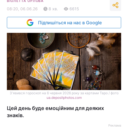
ВІОЛЕТТА ОРЛОВА
08:20, 06.06.26
8 хв.
6615
Підпишіться на нас в Google
З'явився гороскоп на 6 червня 2026 року за картами Таро / фото
ua.depositphotos.com
Цей день буде емоційним для деяких
знаків.
Реклама