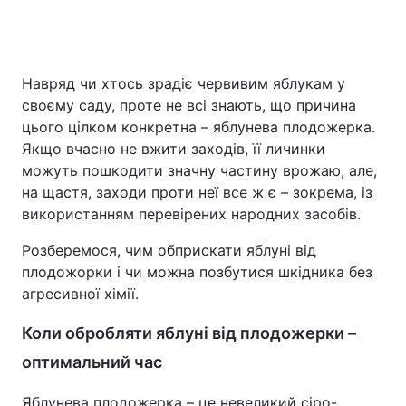
Головна
Війна
Навряд чи хтось зрадіє червивим яблукам у
своєму саду, проте не всі знають, що причина
Україна
Політика
цього цілком конкретна – яблунева плодожерка.
Якщо вчасно не вжити заходів, її личинки
Економіка
Світ
можуть пошкодити значну частину врожаю, але,
на щастя, заходи проти неї все ж є – зокрема, із
Спорт
Наука
використанням перевірених народних засобів.
Техно і зв'язок
Лайт
Розберемося, чим обприскати яблуні від
плодожорки і чи можна позбутися шкідника без
Зброя
Інциденти
агресивної хімії.
Здоров'я
Туризм
Коли обробляти яблуні від плодожерки –
Цікавинки
Погода
оптимальний час
Екологія
Регіони
Яблунева плодожерка – це невеликий сіро-