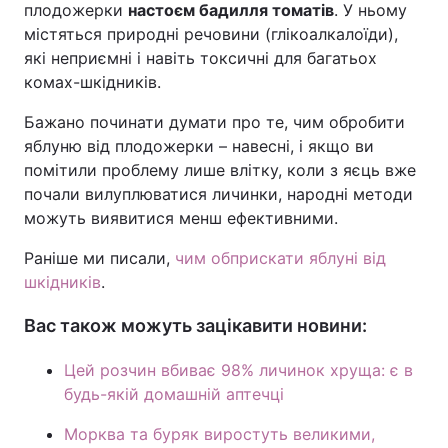
плодожерки
настоєм бадилля томатів
. У ньому
містяться природні речовини (глікоалкалоїди),
які неприємні і навіть токсичні для багатьох
комах-шкідників.
Бажано починати думати про те, чим обробити
яблуню від плодожерки – навесні, і якщо ви
помітили проблему лише влітку, коли з яєць вже
почали вилуплюватися личинки, народні методи
можуть виявитися менш ефективними.
Раніше ми писали,
чим обприскати яблуні від
шкідників
.
Вас також можуть зацікавити новини:
Цей розчин вбиває 98% личинок хруща: є в
будь-якій домашній аптечці
Морква та буряк виростуть великими,