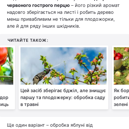
червоного гострого перцю
– його різкий аромат
надовго зберігається на листі і робить дерево
менш привабливим не тільки для плодожорки,
але й для ряду інших шкідників.
ЧИТАЙТЕ ТАКОЖ:
Цей засіб зберігає бджіл, але знищує
Як бор
ідор
паршу та плодожерку: обробка саду
робити
лиць
в травні
зелені
Ще один варіант – обробка яблуні від