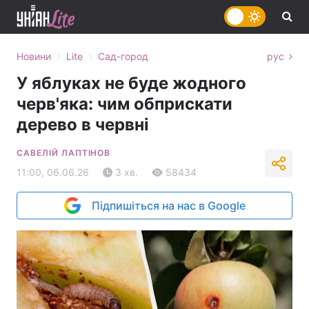
›
›
Новини
Lite
Сад-город
рус
У яблуках не буде жодного
черв'яка: чим обприскати
дерево в червні
САВЕЛІЙ ЛАПТІНОВ
11:00, 06.06.26
3 хв.
58434
Підпишіться на нас в Google