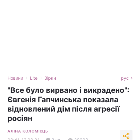
›
›
Новини
Lite
Зірки
рус
"Все було вирвано і викрадено":
Євгенія Гапчинська показала
відновлений дім після агресії
росіян
АЛІНА КОЛОМІЄЦЬ
08:41, 12.08.24
2 хв.
30003