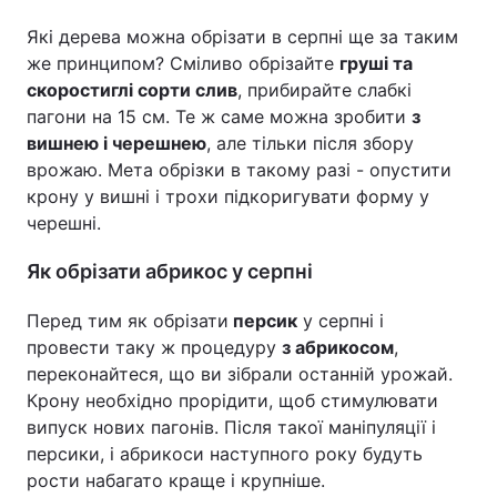
Які дерева можна обрізати в серпні ще за таким
же принципом? Сміливо обрізайте
груші та
скоростиглі сорти слив
, прибирайте слабкі
пагони на 15 см. Те ж саме можна зробити
з
вишнею і черешнею
, але тільки після збору
врожаю. Мета обрізки в такому разі - опустити
крону у вишні і трохи підкоригувати форму у
черешні.
Як обрізати абрикос у серпні
Перед тим як обрізати
персик
у серпні і
провести таку ж процедуру
з абрикосом
,
переконайтеся, що ви зібрали останній урожай.
Крону необхідно прорідити, щоб стимулювати
випуск нових пагонів. Після такої маніпуляції і
персики, і абрикоси наступного року будуть
рости набагато краще і крупніше.