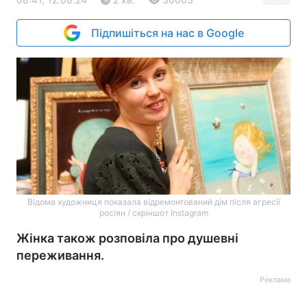
Підпишіться на нас в Google
Відома художниця показала відремонтований дім після агресії
росіян / скріншот Instagram
Жінка також розповіла про душевні
переживання.
Реклама