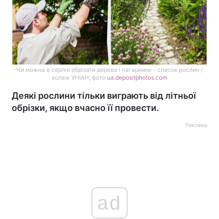
Чи можна в серпні обрізати дерева і чагарники - список рослин /
колаж УНІАН, фото
ua.depositphotos.com
Деякі рослини тільки виграють від літньої
обрізки, якщо вчасно її провести.
Реклама
ad