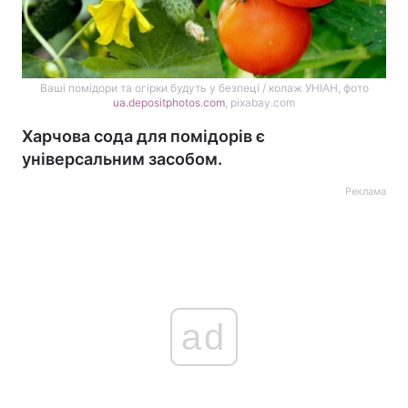
Ваші помідори та огірки будуть у безпеці / колаж УНІАН, фото
ua.depositphotos.com
, pixabay.com
Харчова сода для помідорів є
універсальним засобом.
Реклама
ad