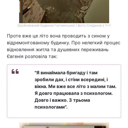
Зруйнований будинок Гапчинської / фото Сніданок з 1+1
Проте вже це літо вона проводить з сином у
відремонтованому будинку. Про нелегкий процес
відновлення житла та душевних переживань
Євгенія розповіла так:
"Я винаймала бригаду і там
зробили дах, і стіни всередині, і
вікна. Ми вже все літо з малим там.
Я довго працювала з психологом.
Довго і важко. З трьома
психологами".