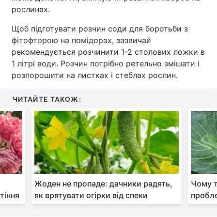
рослинах.
Щоб підготувати розчин соди для боротьби з
фітофторою на помідорах, зазвичай
рекомендується розчинити 1-2 столових ложки в
1 літрі води. Розчин потрібно ретельно змішати і
розпорошити на листках і стеблах рослин.
ЧИТАЙТЕ ТАКОЖ:
Жоден не пропаде: дачники радять,
Чому т
тіння
як врятувати огірки від спеки
пробле