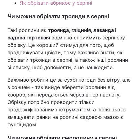
Як обрізати абрикос у серпні
Чи можна обрізати троянди в серпні
Такі рослини як
троянда, гліцинія, лаванда і
садова гортензія
відмінно сприймуть серпневу
обрізку. Це хороший стимул для того, щоб
продовжувати цвісти, тому важливо знати, як
обрізати троянди в серпні, а також інші рослини
зі списку, щоб допомогти, а не нашкодити.
Важливо робити це за сухої погоди без вітру, але
з сонцем - так вийде вберегти рослини від
хвороб, які передаються через вітер і вологу.
Обрізку потрібно проводити тільки
продезінфікованим інструментом, а після цього
змащувати ранки на рослині садовою маззю з
фунгіцидом.
Чи можна обрізати смородину в серпні