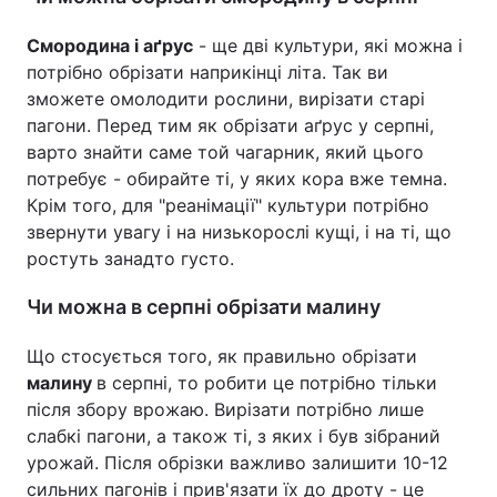
Смородина і аґрус
- ще дві культури, які можна і
потрібно обрізати наприкінці літа. Так ви
зможете омолодити рослини, вирізати старі
пагони. Перед тим як обрізати аґрус у серпні,
варто знайти саме той чагарник, який цього
потребує - обирайте ті, у яких кора вже темна.
Крім того, для "реанімації" культури потрібно
звернути увагу і на низькорослі кущі, і на ті, що
ростуть занадто густо.
Чи можна в серпні обрізати малину
Що стосується того, як правильно обрізати
малину
в серпні, то робити це потрібно тільки
після збору врожаю. Вирізати потрібно лише
слабкі пагони, а також ті, з яких і був зібраний
урожай. Після обрізки важливо залишити 10-12
сильних пагонів і прив'язати їх до дроту - це