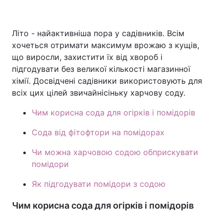
Літо - найактивніша пора у садівників. Всім
Головна
Війна
хочеться отримати максимум врожаю з кущів,
що виросли, захистити їх від хвороб і
Україна
Політика
підгодувати без великої кількості магазинної
хімії. Досвідчені садівники використовують для
Економіка
Світ
всіх цих цілей звичайнісіньку харчову соду.
Спорт
Наука
Чим корисна сода для огірків і помідорів
Техно і зв'язок
Лайт
Сода від фітофтори на помідорах
Зброя
Чи можна харчовою содою обприскувати
Інциденти
помідори
Здоров'я
Туризм
Як підгодувати помідори з содою
Цікавинки
Погода
Чим корисна сода для огірків і помідорів
Екологія
Регіони