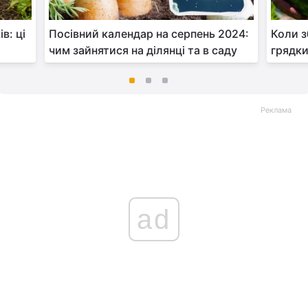
в: ці
Посівний календар на серпень 2024:
Коли з
чим зайнятися на ділянці та в саду
грядки
Реклама
ad