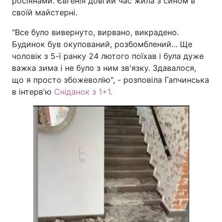
росіянами. Євгенія довгий час жила з сином в
своїй майстерні.
"Все було вивернуто, вирвано, викрадено.
Будинок був окупований, розбомблений... Ще
чоловік з 5-ї ранку 24 лютого поїхав і була дуже
важка зима і не було з ним зв'язку. Здавалося,
що я просто збожеволію", - розповіла Гапчинська
в інтерв'ю
Сніданок з 1+1.