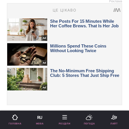
Реклама
Вас також можуть зацікавити новини:
RU
МОВА
ГОЛОВНА
РОЗДІЛИ
ПОГОДА
ЛАЙТ
Троянди цвістимуть до осені: 4 простих