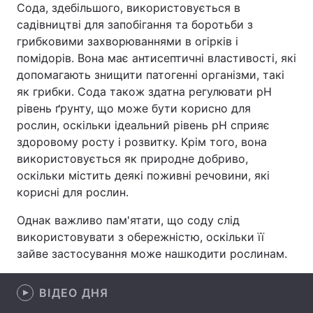
Сода, здебільшого, використовується в
садівництві для запобігання та боротьби з
Лонгріди
грибковими захворюваннями в огірків і
помідорів. Вона має антисептичні властивості, які
Відео з Youtube
Статті
допомагають знищити патогенні організми, такі
як грибки. Сода також здатна регулювати pH
Інтерв'ю
Думки
рівень ґрунту, що може бути корисно для
рослин, оскільки ідеальний рівень pH сприяє
Архів
Вакансії
здоровому росту і розвитку. Крім того, вона
використовується як природне добриво,
Контакти
оскільки містить деякі поживні речовини, які
Послуги
корисні для рослин.
Однак важливо пам'ятати, що соду слід
використовувати з обережністю, оскільки її
зайве застосування може нашкодити рослинам.
ВІДЕО ДНЯ