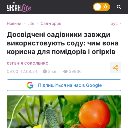
›
›
Новини
Lite
Сад-город
рус
Досвідчені садівники завжди
використовують соду: чим вона
корисна для помідорів і огірків
ЄВГЕНІЯ СОКОЛЕНКО
09:00, 12.08.24
3 хв.
39960
Підпишіться на нас в Google