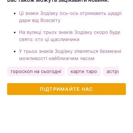
Ці знаки Зодіаку ось-ось отримають щедрі
дари від Всесвіту
На вулиці трьох знаків Зодіаку скоро буде
свято: хто ці щасливчики
У трьох знаків Зодіаку з’являться безмежні
можливості найближчим часом
гороскоп на сьогодні
карти таро
астрологія
ПІДТРИМАЙТЕ НАС