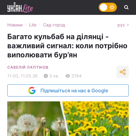
›
›
Новини
Lite
Сад-город
рус
Багато кульбаб на ділянці -
важливий сигнал: коли потрібно
виполювати бур’ян
САВЕЛІЙ ЛАПТІНОВ
11:00, 11.05.26
3 хв.
3194
Підпишіться на нас в Google