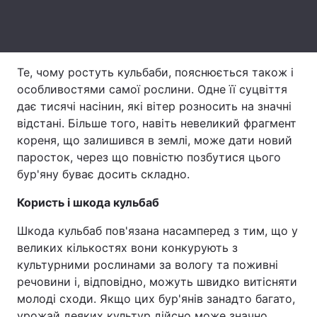
Тема оформлення
Те, чому ростуть кульбаби, пояснюється також і
особливостями самої рослини. Одне її суцвіття
дає тисячі насінин, які вітер розносить на значні
відстані. Більше того, навіть невеликий фрагмент
кореня, що залишився в землі, може дати новий
паросток, через що повністю позбутися цього
бур'яну буває досить складно.
Користь і шкода кульбаб
Шкода кульбаб пов'язана насамперед з тим, що у
великих кількостях вони конкурують з
культурними рослинами за вологу та поживні
речовини і, відповідно, можуть швидко витісняти
молоді сходи. Якщо цих бур'янів занадто багато,
урожай деяких культур дійсно може значно