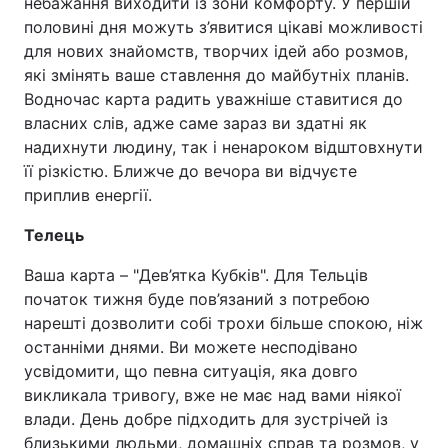
небажання виходити із зони комфорту. У першій
половині дня можуть з’явитися цікаві можливості
для нових знайомств, творчих ідей або розмов,
які змінять ваше ставлення до майбутніх планів.
Водночас карта радить уважніше ставитися до
власних слів, адже саме зараз ви здатні як
надихнути людину, так і ненароком відштовхнути
її різкістю. Ближче до вечора ви відчуєте
приплив енергії.
Телець
Ваша карта – "Дев’ятка Кубків". Для Тельців
початок тижня буде пов’язаний з потребою
нарешті дозволити собі трохи більше спокою, ніж
останніми днями. Ви можете несподівано
усвідомити, що певна ситуація, яка довго
викликала тривогу, вже не має над вами ніякої
влади. День добре підходить для зустрічей із
близькими людьми, домашніх справ та розмов, у