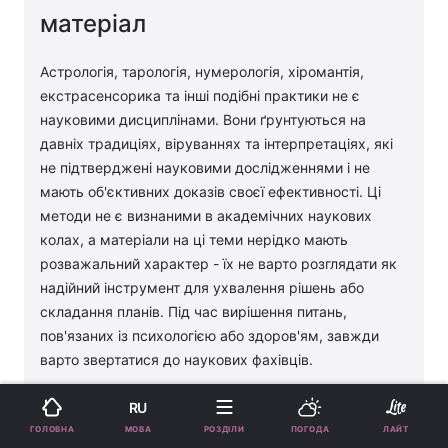
матеріал
Астрологія, тарологія, нумерологія, хіромантія,
екстрасенсорика та інші подібні практики не є
науковими дисциплінами. Вони ґрунтуються на
давніх традиціях, віруваннях та інтерпретаціях, які
не підтверджені науковими дослідженнями і не
мають об'єктивних доказів своєї ефективності. Ці
методи не є визнаними в академічних наукових
колах, а матеріали на ці теми нерідко мають
розважальний характер - їх не варто розглядати як
надійний інструмент для ухвалення рішень або
складання планів. Під час вирішення питань,
пов'язаних із психологією або здоров'ям, завжди
варто звертатися до наукових фахівців.
RU
Овен
МОВА
ГОЛОВНА
РОЗДІЛИ
ПОГОДА
ЛАЙТ