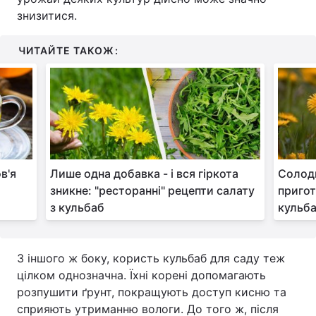
знизитися.
ЧИТАЙТЕ ТАКОЖ:
в'я
Лише одна добавка - і вся гіркота
Солодк
зникне: "ресторанні" рецепти салату
пригот
з кульбаб
кульб
З іншого ж боку, користь кульбаб для саду теж
цілком однозначна. Їхні корені допомагають
розпушити ґрунт, покращують доступ кисню та
сприяють утриманню вологи. До того ж, після