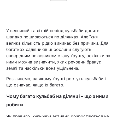
Головна
Війна
У весняний та літній період кульбаби досить
Україна
Політика
швидко поширюються по ділянках. Але їхня
велика кількість рідко виникає без причини. Для
Економіка
Світ
багатьох садівників ці рослини слугують
своєрідним показником стану ґрунту, оскільки за
Спорт
Наука
ними можна визначити, яких речовин бракує
землі та наскільки вона ущільнена.
Техно і зв'язок
Лайт
Розглянемо, на якому ґрунті ростуть кульбаби і
Зброя
Інциденти
що означає, якщо їх багато.
Здоров'я
Туризм
Чому багато кульбаб на ділянці – що з ними
Цікавинки
Погода
робити
Екологія
Регіони
Як правило, кульбаби активно розростаються на