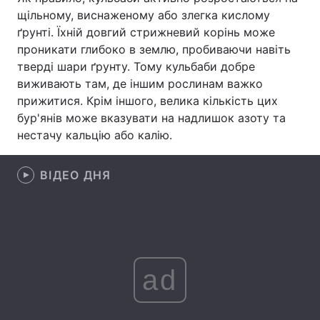
щільному, виснаженому або злегка кислому
Лонгріди
ґрунті. Їхній довгий стрижневий корінь може
проникати глибоко в землю, пробиваючи навіть
тверді шари ґрунту. Тому кульбаби добре
Відео з Youtube
Статті
виживають там, де іншим рослинам важко
Інтерв'ю
Думки
прижитися. Крім іншого, велика кількість цих
бур'янів може вказувати на надлишок азоту та
Архів
Вакансії
нестачу кальцію або калію.
Контакти
ВІДЕО ДНЯ
Послуги
ad