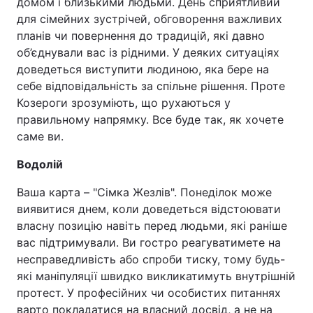
домом і близькими людьми. День сприятливий
для сімейних зустрічей, обговорення важливих
планів чи повернення до традицій, які давно
об’єднували вас із рідними. У деяких ситуаціях
доведеться виступити людиною, яка бере на
себе відповідальність за спільне рішення. Проте
Козероги зрозуміють, що рухаються у
правильному напрямку. Все буде так, як хочете
саме ви.
Водолій
Ваша карта – "Сімка Жезлів". Понеділок може
виявитися днем, коли доведеться відстоювати
власну позицію навіть перед людьми, які раніше
вас підтримували. Ви гостро реагуватимете на
несправедливість або спроби тиску, тому будь-
які маніпуляції швидко викликатимуть внутрішній
протест. У професійних чи особистих питаннях
варто покладатися на власний досвід, а не на