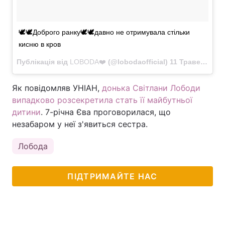
🕊🕊Доброго ранку🕊🕊давно не отримувала стільки
кисню в кров
Публікація від
LOBODA❤️
(@lobodaofficial)
11 Травень 2018 в 8:45 PDT
Як повідомляв УНІАН,
донька Світлани Лободи
випадково розсекретила стать її майбутньої
дитини
. 7-річна Єва проговорилася, що
незабаром у неї з'явиться сестра.
Лобода
ПІДТРИМАЙТЕ НАС