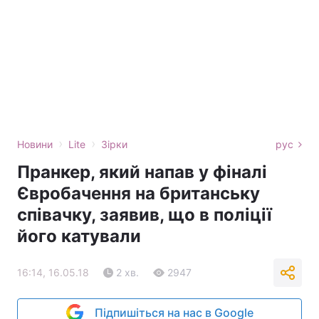
›
›
Новини
Lite
Зірки
рус
Пранкер, який напав у фіналі
Євробачення на британську
співачку, заявив, що в поліції
його катували
16:14, 16.05.18
2 хв.
2947
Підпишіться на нас в Google