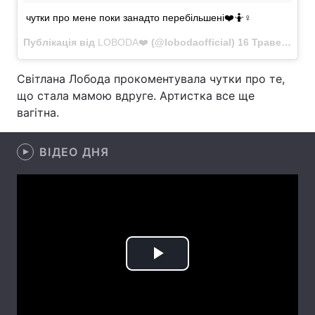
чутки про мене поки занадто перебільшені❤️🤷♀️
Лонгріди
Публікація від
LOBODA❤️
(@lobodaofficial)
16 Травень 2018 в 8:00 PDT
Відео з Youtube
Статті
Світлана Лобода прокоментувала чутки про те,
що стала мамою вдруге. Артистка все ще
Інтерв'ю
Думки
вагітна.
Архів
Вакансії
ВІДЕО ДНЯ
Контакти
Послуги
Play
Video