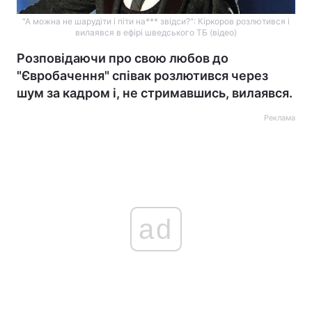
"А можна не шарудіти і піти на*** звідси?": Кіркоров розлютився і
вилаявся в ефірі шведського ТБ (відео)
Розповідаючи про свою любов до
"Євробачення" співак розлютився через
шум за кадром і, не стримавшись, вилаявся.
Реклама
ad