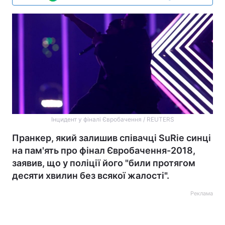
Інцидент у фіналі Євробачення / REUTERS
Пранкер, який залишив співачці SuRie синці
на пам'ять про фінал Євробачення-2018,
заявив, що у поліції його "били протягом
десяти хвилин без всякої жалості".
Реклама