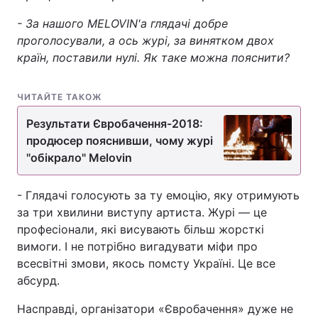
- За нашого MELOVIN'а глядачі добре
проголосували, а ось журі, за винятком двох
країн, поставили нулі. Як таке можна пояснити?
ЧИТАЙТЕ ТАКОЖ
Результати Євробачення-2018:
продюсер пояснивши, чому журі
"обікрало" Melovin
- Глядачі голосують за ту емоцію, яку отримують
за три хвилини виступу артиста. Журі — це
професіонали, які висувають більш жорсткі
вимоги. І не потрібно вигадувати міфи про
всесвітні змови, якось помсту Україні. Це все
абсурд.
Насправді, організатори «Євробачення» дуже не