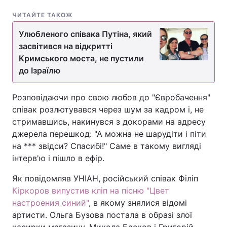
ЧИТАЙТЕ ТАКОЖ
Улюбленого співака Путіна, який
засвітився на відкритті
Кримського моста, не пустили
до Ізраїлю
Розповідаючи про свою любов до "Євробачення"
співак розлютувався через шум за кадром і, не
стримавшись, накинувся з докорами на адресу
джерела перешкод: "А можна не шарудіти і піти
на *** звідси? Спасибі!" Саме в такому вигляді
інтерв'ю і пішло в ефір.
Як повідомляв УНІАН, російський співак Філіп
Кіркоров випустив кліп на пісню "Цвет
настроения синий"
, в якому знялися відомі
артисти. Ольга Бузова постала в образі злої