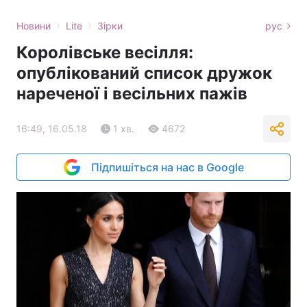
›
›
Новини
Lite
Зірки
рус
Королівське весілля:
опублікований список дружок
нареченої і весільних пажів
16:49, 16.05.18
1 хв.
4672
Підпишіться на нас в Google