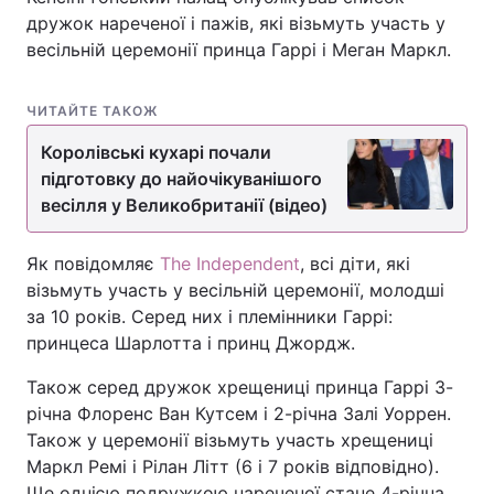
дружок нареченої і пажів, які візьмуть участь у
весільній церемонії принца Гаррі і Меган Маркл.
ЧИТАЙТЕ ТАКОЖ
Королівські кухарі почали
підготовку до найочікуванішого
весілля у Великобританії (відео)
Як повідомляє
The Independent
, всі діти, які
візьмуть участь у весільній церемонії, молодші
за 10 років. Серед них і племінники Гаррі:
принцеса Шарлотта і принц Джордж.
Також серед дружок хрещениці принца Гаррі 3-
річна Флоренс Ван Кутсем і 2-річна Залі Уоррен.
Також у церемонії візьмуть участь хрещениці
Маркл Ремі і Рілан Літт (6 і 7 років відповідно).
Ще однією подружкою нареченої стане 4-річна