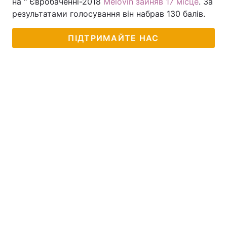
на " Євробаченні-2018
Melovin зайняв 17 місце
. За
результатами голосування він набрав 130 балів.
ПІДТРИМАЙТЕ НАС