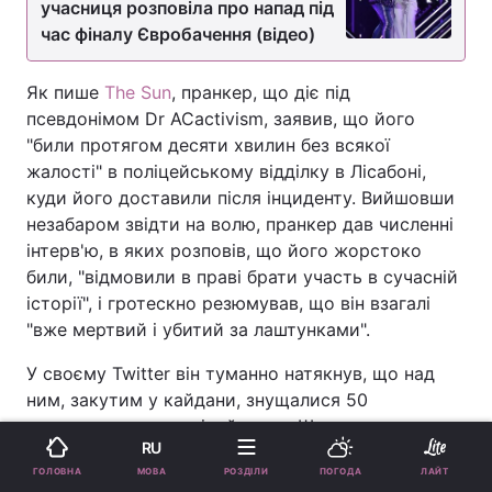
учасниця розповіла про напад під
час фіналу Євробачення (відео)
Як пише
The Sun
, пранкер, що діє під
псевдонімом Dr ACactivism, заявив, що його
"били протягом десяти хвилин без всякої
жалості" в поліцейському відділку в Лісабоні,
куди його доставили після інциденту. Вийшовши
незабаром звідти на волю, пранкер дав численні
інтерв'ю, в яких розповів, що його жорстоко
били, "відмовили в праві брати участь в сучасній
історії", і гротескно резюмував, що він взагалі
"вже мертвий і убитий за лаштунками".
У своєму Twitter він туманно натякнув, що над
ним, закутим у кайдани, знущалися 50
португальських поліцейських. Що вони, як
RU
нацисти, катували його. І що тепер він навіть і не
МОВА
ГОЛОВНА
РОЗДІЛИ
ПОГОДА
ЛАЙТ
знає, чи буде "коли-небудь знову в змозі