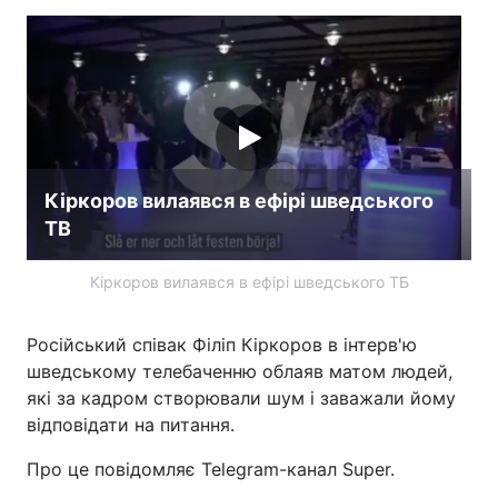
Кіркоров вилаявся в ефірі шведського
ТВ
Кіркоров вилаявся в ефірі шведського ТБ
Російський співак Філіп Кіркоров в інтерв'ю
шведському телебаченню облаяв матом людей,
які за кадром створювали шум і заважали йому
відповідати на питання.
Про це повідомляє Telegram-канал Super.