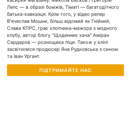
касирки магазину, Микола Басков і Григорій
Лепс — в образі бомжів, Тіматі — багатодітного
батька-кавказця. Крім того, у відео репер
В'ячеслав Мошни, більш відомий як Гнійний,
Слава КПРС, грає хлопчика-мажора з модного
клубу, автор блогу "Щоденник хача" Аміран
Сардаров — рознощика піци. Також у кліпі
засвітилися продюсер Яна Рудковська з сином
та Іван Ургант.
ПІДТРИМАЙТЕ НАС