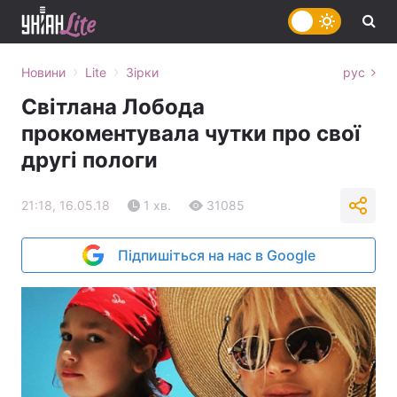
›
›
Новини
Lite
Зірки
рус
Світлана Лобода
прокоментувала чутки про свої
другі пологи
21:18, 16.05.18
1 хв.
31085
Підпишіться на нас в Google