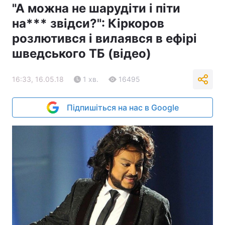
"А можна не шарудіти і піти
на*** звідси?": Кіркоров
розлютився і вилаявся в ефірі
шведського ТБ (відео)
16:33, 16.05.18
1 хв.
16495
Підпишіться на нас в Google