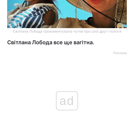
Світлана Лобода прокоментувала чутки про свої другі пологи
Світлана Лобода все ще вагітна.
Реклама
ad