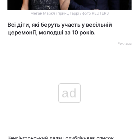
Меган Маркл і принц Гаррі / фото REUTERS
Всі діти, які беруть участь у весільній
церемонії, молодші за 10 років.
Реклама
ad
Кенсінгтонський палац опублікував список