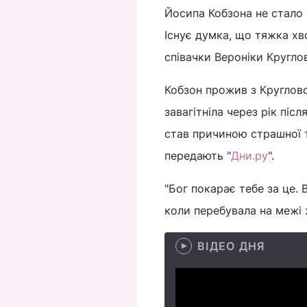
Йосипа Кобзона не стало 
Існує думка, що тяжка хв
співачки Вероніки Круглов
Кобзон прожив з Круглов
завагітніла через рік піс
став причиною страшної т
передають "
Дни.ру
".
"Бог покарає тебе за це. 
коли перебувала на межі ж
ВІДЕО ДНЯ