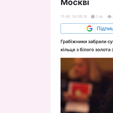
Москві
15:46, 04.09.18
2 хв.
Підпиш
Грабіжники забрали сум
кільце з білого золота 