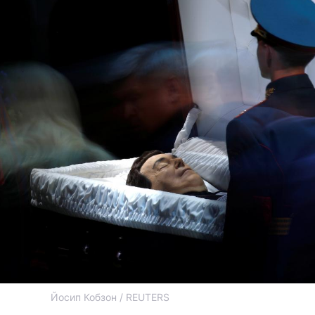
Йосип Кобзон / REUTERS