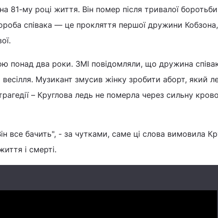
на 81-му році життя. Він помер після тривалої боротьби
ороба співака — це прокляття першої дружини Кобзона,
ої.
ою понад два роки. ЗМІ повідомляли, що дружина співа
ля весілля. Музикант змусив жінку зробити аборт, який л
рагедії – Круглова ледь не померла через сильну крово
Він все бачить", - за чутками, саме ці слова вимовила Кр
иття і смерті.