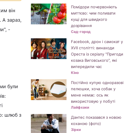
Помідори почервоніють
ким він
миттєво: чим поливати
 А зараз,
кущі для швидкого
дозрівання
и", -
Сад-город
Facebook, дрон і самокат у
XVII столітті: винаходи
Ореста із серіалу "Пригоди
козака Виговського", які
випередили час
Кіно
Постійно купую одноразові
 ми були
пелюшки, хоча собак у
мене немає: ось як
ів:
використовую у побуті
гі
Лайфхаки
ю: шлюб з
Дантес показався з новою
коханою (фото)
Зірки