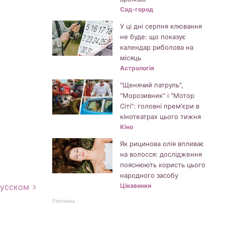
Сад-город
У ці дні серпня клювання
не буде: що показує
календар риболова на
місяць
Астрологія
"Щенячий патруль",
"Морозивник" і "Мотор
Сіті": головні прем'єри в
кінотеатрах цього тижня
Кіно
Як рицинова олія впливає
на волосся: дослідження
пояснюють користь цього
народного засобу
русском
Цікавинки
Реклама