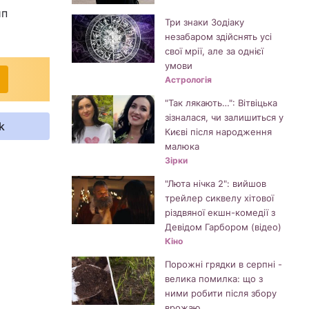
ип
Три знаки Зодіаку
незабаром здійснять усі
свої мрії, але за однієї
умови
Астрологія
"Так лякають…": Вітвіцька
зізналася, чи залишиться у
k
Києві після народження
малюка
Зірки
"Люта нічка 2": вийшов
трейлер сиквелу хітової
різдвяної екшн-комедії з
Девідом Гарбором (відео)
Кіно
Порожні грядки в серпні -
велика помилка: що з
ними робити після збору
врожаю