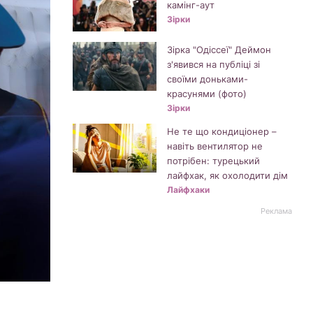
камінг-аут
Зірки
Зірка "Одіссеї" Деймон
з'явився на публіці зі
своїми доньками-
красунями (фото)
Зірки
Не те що кондиціонер –
навіть вентилятор не
потрібен: турецький
лайфхак, як охолодити дім
Лайфхаки
Реклама