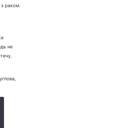
 з раком.
ка
едь не
течу,
углова,