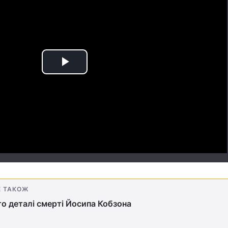
Play
Video
Е ТАКОЖ
о деталі смерті Йосипа Кобзона