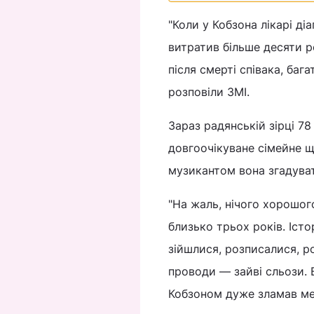
"Коли у Кобзона лікарі ді
витратив більше десяти р
після смерті співака, баг
розповіли ЗМІ.
Зараз радянській зірці 78
довгоочікуване сімейне 
музикантом вона згадуват
"На жаль, нічого хорошог
близько трьох років. Істо
зійшлися, розписалися, ро
проводи — зайві сльози. 
Кобзоном дуже зламав ме