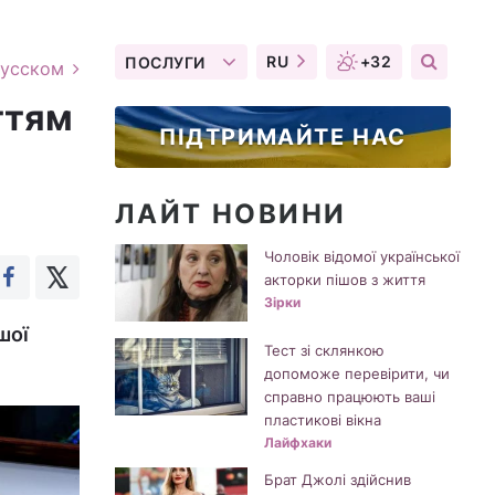
RU
+32
ПОСЛУГИ
русском
ттям
ПІДТРИМАЙТЕ НАС
ЛАЙТ НОВИНИ
Чоловік відомої української
акторки пішов з життя
Зірки
шої
Тест зі склянкою
допоможе перевірити, чи
справно працюють ваші
пластикові вікна
Лайфхаки
Брат Джолі здійснив