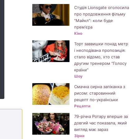
Студія Lionsgate оголосила
про продовження фільму
"Майкл": коли буде
прем'єра
Кіно
Торт заввишки понад метр
і несподівана пропозиція:
стало відомо, хто став
другим тренером "Голосу
країни"
Шоу
Смачна сирна запіканка з
рисом: старовинний
рецепт по-українськи
Рецепти
79-річна Ротару вперше за
довгий час показала, який
вигляд має зараз
Зірки