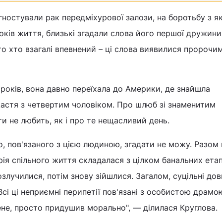
агностували рак передміхурової залози, на боротьбу з я
оків життя, близькі згадали слова його першої дружини.
ато хто взагалі впевнений – ці слова виявилися пророчим
 років, вона давно переїхала до Америки, де знайшла
щастя з четвертим чоловіком. Про шлюб зі знаменитим
и не любить, як і про те нещасливий день.
о, пов'язаного з цією людиною, згадати не можу. Разом
рія спільного життя складалася з цілком банальних етап
злучилися, потім знову зійшлися. Загалом, суцільні дов
Всі ці неприємні перипетії пов'язані з особистою драмо
не, просто придушив морально", — ділилася Круглова.