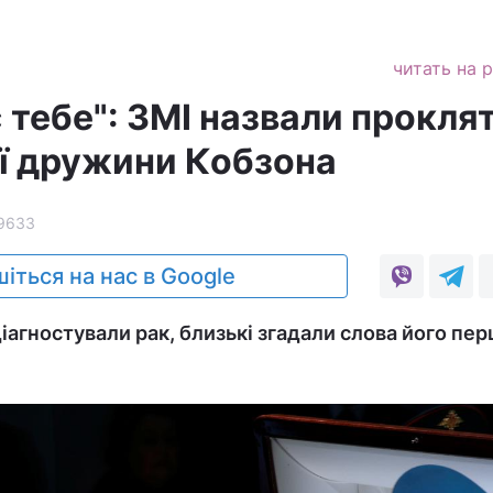
читать на 
 тебе": ЗМІ назвали прокля
ї дружини Кобзона
9633
іться на нас в Google
діагностували рак, близькі згадали слова його пер