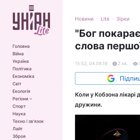
›
›
Новини
Lite
Зірки
"Бог покарає
слова першо
Головна
Війна
Україна
15:52, 04.09.18
2 хв.
Політика
Економіка
Підпиш
Світ
Екологія
Коли у Кобзона лікарі 
Регіони
дружини.
Спорт
Наука
Техно і зв'язок
Лайт
Зброя