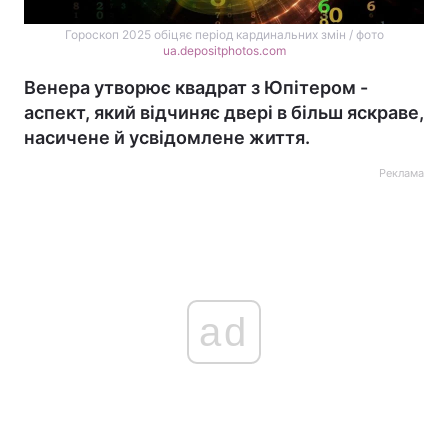
Гороскоп 2025 обіцяє період кардинальних змін / фото
ua.depositphotos.com
Венера утворює квадрат з Юпітером -
аспект, який відчиняє двері в більш яскраве,
насичене й усвідомлене життя.
Реклама
ad