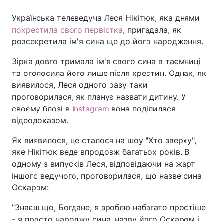
Українська телеведуча Леся Нікітюк, яка днями
похрестила свого первістка
, пригадала, як
розсекретила ім'я сина ще до його народження.
Зірка довго тримала ім'я свого сина в таємниці
та оголосила його лише після хрестин. Однак, як
виявилося, Леся одного разу таки
проговорилася, як планує назвати дитину. У
своєму блозі в
Instagram
вона поділилася
відеодоказом.
Як виявилося, це сталося на шоу "Хто зверху",
яке Нікітюк веде впродовж багатьох років. В
одному з випусків Леся, відповідаючи на жарт
іншого ведучого, проговорилася, що назве сина
Оскаром:
"Знаєш що, Богдане, я зроблю набагато простіше
- я просто народжу сина, назву його Оскаром і