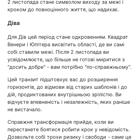
2 листопада стане символом виходу за межі і
кроком до повноцінного життя, що надихає.
Діва
Для Дів цей період стане одкровенням. Квадрат
Венери і Юпітера висвітить області, де ви самі
собі ставили межі. Після 2 листопада ви
усвідомлюєте, що більше не готові миритися з
"досить добре" - вам потрібно "по-справжньому".
Цей транзит підштовхує вас до розширення
горизонтів, до відмови від старих шаблонів і до
дій, продиктованих внутрішньою зрілістю. Ви
відчуєте впевненість і незалежність, яких раніше
не вистачало.
Справжня трансформація прийде, коли ви
перестанете боятися робити крок у невідомість.
Дозвольте собі трохи ризику і свободи - саме це