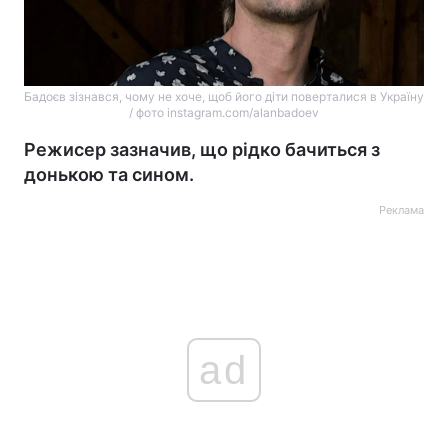
Бадоєв зізнався, чому не хоче, щоб його діти поверталися в Україну
/ фото instagram.com/alanbadoev
Режисер зазначив, що рідко бачиться з
донькою та сином.
Реклама
ad