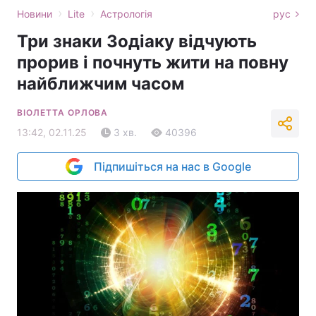
›
›
Новини
Lite
Астрологія
рус
Три знаки Зодіаку відчують
прорив і почнуть жити на повну
найближчим часом
ВІОЛЕТТА ОРЛОВА
13:42, 02.11.25
3 хв.
40396
Підпишіться на нас в Google