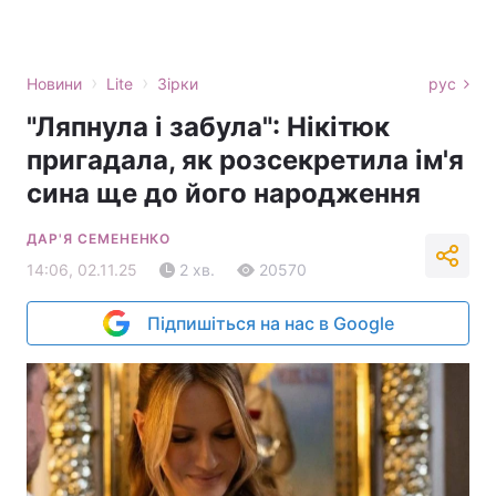
›
›
Новини
Lite
Зірки
рус
"Ляпнула і забула": Нікітюк
пригадала, як розсекретила ім'я
сина ще до його народження
ДАР'Я СЕМЕНЕНКО
14:06, 02.11.25
2 хв.
20570
Підпишіться на нас в Google