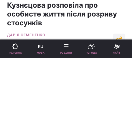
Кузнєцова розповіла про
особисте життя після розриву
стосунків
ДАР'Я СЕМЕНЕНКО
13:18, 02.11.25
2 хв.
15745
RU
МОВА
ГОЛОВНА
РОЗДІЛИ
ПОГОДА
ЛАЙТ
Підпишіться на нас в Google
Катя Кузнєцова заговорила про особисте життя після розриву