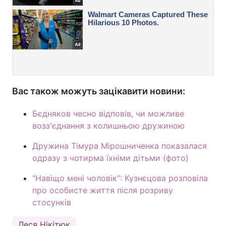
Вас також можуть зацікавити новини:
Бєдняков чесно відповів, чи можливе
возз'єднання з колишньою дружиною
Дружина Тімура Мірошниченка показалася
одразу з чотирма їхніми дітьми (фото)
"Навіщо мені чоловік": Кузнєцова розповіла
про особисте життя після розриву
стосунків
Леся Нікітюк