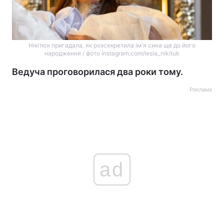
Нікітюк пригадала, як розсекретила ім'я сина ще до його
народження / фото instagram.com/lesia_nikituk
Ведуча проговорилася два роки тому.
Реклама
ad