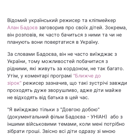
Відомий український режисер та кліпмейкер
Головна
Війна
Алан Бадоєв
заговорив про своїх дітей. Зокрема,
він розповів, як часто бачиться з ними та чи не
Україна
Політика
планують вони повертатися в Україну.
Економіка
Світ
За словами Бадоєва, він не часто виїжджає з
України, тому можливостей побачитися з
Спорт
Наука
рідними, які живуть за кордоном, не так багато.
Утім, у коментарі програмі
"Ближче до
Техно і зв'язок
Лайт
зірок"
режисер зазначив, що такі зустрічі завжди
проходять дуже зворушливо, адже діти майже
Зброя
Інциденти
не відходять від батька в цей час.
Здоров'я
Туризм
"Я виїжджаю тільки з "Довгою добою"
(документальний фільм Бадоєва - УНІАН) або з
Цікавинки
Погода
іншими військовими темами, коли мені потрібно
зібрати гроші. Звісно всі діти одразу зі мною
Екологія
Регіони