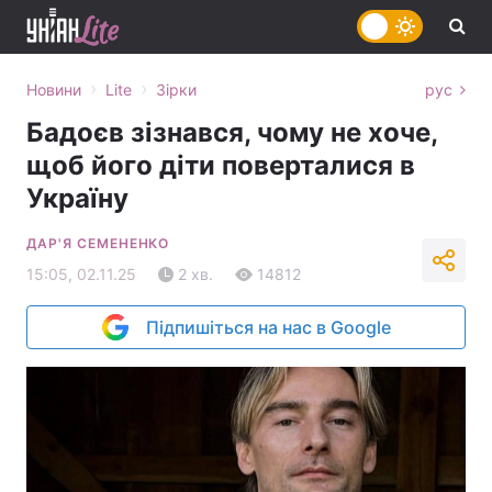
›
›
Новини
Lite
Зірки
рус
Бадоєв зізнався, чому не хоче,
щоб його діти поверталися в
Україну
ДАР'Я СЕМЕНЕНКО
15:05, 02.11.25
2 хв.
14812
Підпишіться на нас в Google