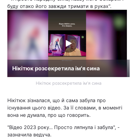
буду отако його завжди тримати в руках".
Нікітюк розсекретила ім'я сина
Нікітюк розсекретила ім'я сина
Нікітюк зізналася, що й сама забула про
існування цього відео. За її словами, в моменті
вона не думала, про що говорить.
"Відео 2023 року... Просто ляпнула і забула", -
зазначила ведуча.