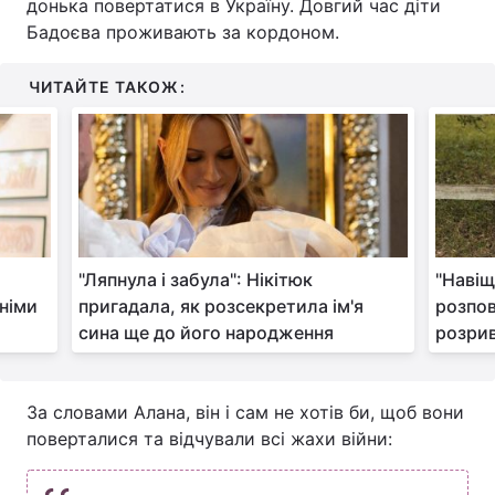
донька повертатися в Україну. Довгий час діти
Бадоєва проживають за кордоном.
Тема оформлення
ЧИТАЙТЕ ТАКОЖ:
"Ляпнула і забула": Нікітюк
"Навіщ
хніми
пригадала, як розсекретила ім'я
розпов
сина ще до його народження
розрив
За словами Алана, він і сам не хотів би, щоб вони
поверталися та відчували всі жахи війни: