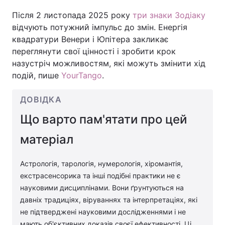
Після 2 листопада 2025 року
три знаки Зодіаку
відчують потужний імпульс до змін. Енергія
квадратури Венери і Юпітера закликає
переглянути свої цінності і зробити крок
назустріч можливостям, які можуть змінити хід
подій, пише
YourTango
.
ДОВІДКА
Що варто пам'ятати про цей
матеріал
Астрологія, тарологія, нумерологія, хіромантія,
екстрасенсорика та інші подібні практики не є
науковими дисциплінами. Вони ґрунтуються на
давніх традиціях, віруваннях та інтерпретаціях, які
не підтверджені науковими дослідженнями і не
мають об'єктивних доказів своєї ефективності. Ці