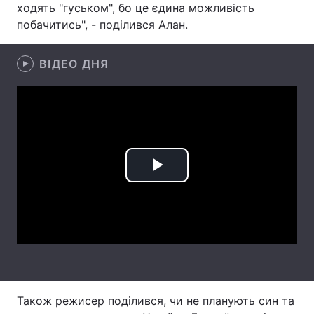
ходять "гуськом", бо це єдина можливість
побачитись", - поділився Алан.
Лонгріди
ВІДЕО ДНЯ
Відео з Youtube
Статті
Інтерв'ю
Думки
Архів
Вакансії
Контакти
Play
Послуги
Video
Також режисер поділився, чи не планують син та