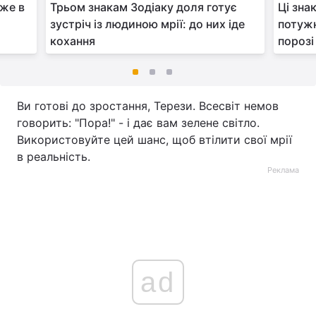
уже в
Трьом знакам Зодіаку доля готує
Ці зна
зустріч із людиною мрії: до них іде
потужн
кохання
порозі
Ви готові до зростання, Терези. Всесвіт немов
говорить: "Пора!" - і дає вам зелене світло.
Використовуйте цей шанс, щоб втілити свої мрії
в реальність.
Реклама
ad