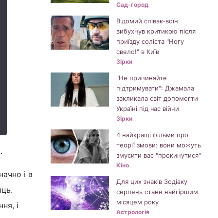
Сад-город
Відомий співак-воїн
вибухнув критикою після
приїзду соліста "Ногу
свело!" в Київ
Зірки
"Не припиняйте
підтримувати": Джамала
закликала світ допомогти
Україні під час війни
Зірки
4 найкращі фільми про
теорії змови: вони можуть
р.
змусити вас "прокинутися"
Кіно
начно і в
Для цих знаків Зодіаку
иць.
серпень стане найгіршим
місяцем року
ня, і
Астрологія