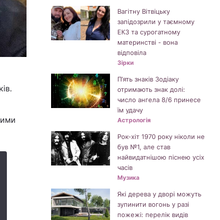
Вагітну Вітвіцьку
запідозрили у таємному
ЕКЗ та сурогатному
материнстві - вона
відповіла
Зірки
П’ять знаків Зодіаку
ів.
отримають знак долі:
число ангела 8/6 принесе
їм удачу
ними
Астрологія
Рок-хіт 1970 року ніколи не
був №1, але став
найвидатнішою піснею усіх
часів
Музика
Які дерева у дворі можуть
зупинити вогонь у разі
пожежі: перелік видів