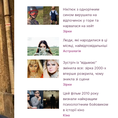
Нікітюк з однорічним
сином вирушила на
відпочинок у гори та
нарвалася на хейт
Зірки
Люди, які народилися в ці
місяці, найвідповідальніші
Астрологія
Зустріч із "відьмою"
змінила все: зірка 2000-х
вперше розкрила, чому
зникла зі сцени
Зірки
Цей фільм 2010 року
визнали найкращим
психологічним бойовиком
в історії кіно
Кіно