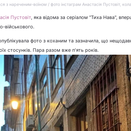
ся з нареченим-воїном / фото інстаграм Анастасія Пустовіт, ко
асія Пустовіт
, яка відома за серіалом "Тиха Нава", впе
го-військового.
опублікувала фото з коханим та зазначила, що нещодав
оїх стосунків. Пара разом вже п'ять років.