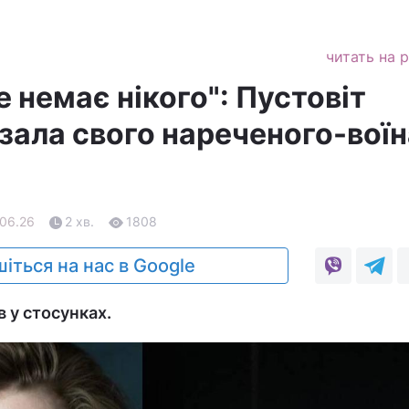
читать на 
 немає нікого": Пустовіт
зала свого нареченого-воїн
.06.26
2 хв.
1808
іться на нас в Google
в у стосунках.