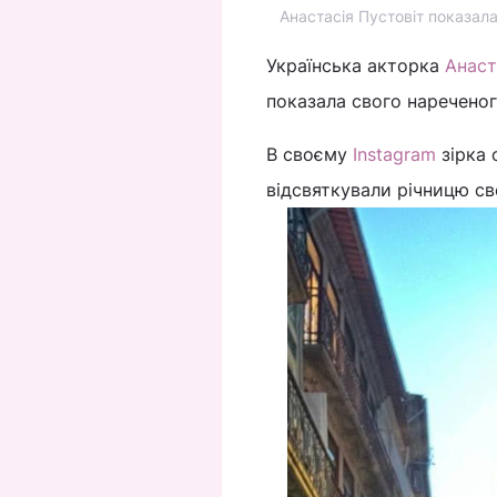
Анастасія Пустовіт показала
Українська акторка
Анаст
показала свого наречено
В своєму
Instagram
зірка 
відсвяткували річницю св