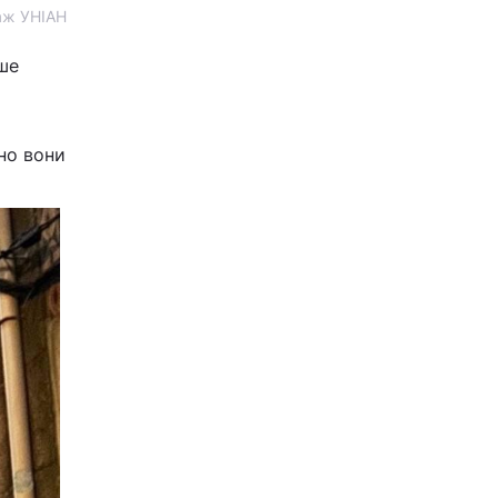
лаж УНІАН
рше
но вони