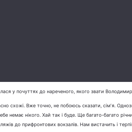
алася у почуттях до нареченого, якого звати Володими
асно схожі. Вже точно, не побоюсь сказати, сімʼя. Одноз
тебе немає нікого. Хай так і буде. Ще багато-багато річн
ляжів до прифронтових вокзалів. Нам вистачить і терпін