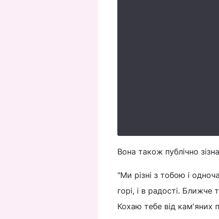
Вона також публічно зізн
"Ми різні з тобою і одноч
горі, і в радості. Ближче 
Кохаю тебе від камʼяних п