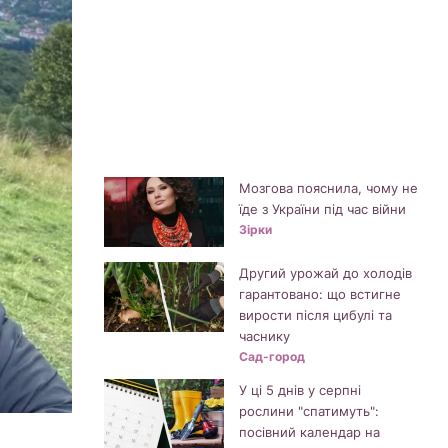
Мозгова пояснила, чому не
їде з України під час війни
Зірки
Другий урожай до холодів
гарантовано: що встигне
вирости після цибулі та
часнику
Сад-город
У ці 5 днів у серпні
рослини "спатимуть":
посівний календар на