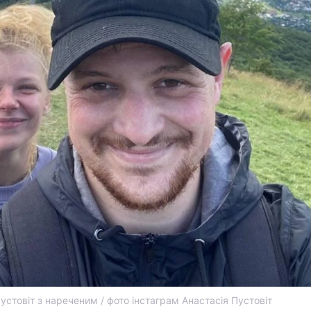
устовіт з нареченим / фото інстаграм Анастасія Пустовіт