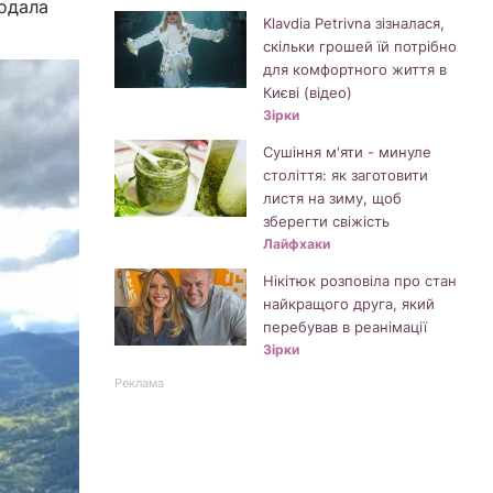
додала
Klavdia Petrivna зізналася,
скільки грошей їй потрібно
для комфортного життя в
Києві (відео)
Зірки
Сушіння м'яти - минуле
століття: як заготовити
листя на зиму, щоб
зберегти свіжість
Лайфхаки
Нікітюк розповіла про стан
найкращого друга, який
перебував в реанімації
Зірки
Реклама