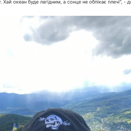
су. Хай океан буде лагідним, а сонце не обпікає плечі", - 