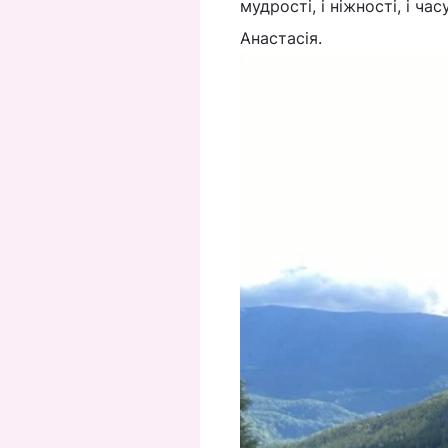
мудрості, і ніжності, і ча
Анастасія.