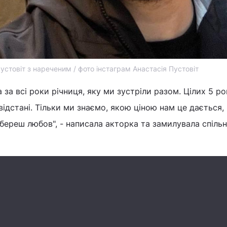
устовіт з нареченим / фото інстаграм Анастасія Пустовіт
 за всі роки річниця, яку ми зустріли разом. Цілих 5 рок
на відстані. Тільки ми знаємо, якою ціною нам це дається,
береш любов", - написала акторка та замилувала спіль