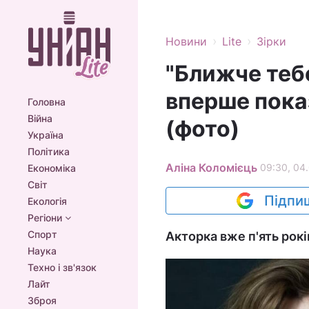
›
›
Новини
Lite
Зірки
"Ближче тебе
вперше пока
Головна
Війна
(фото)
Україна
Політика
Аліна Коломієць
09:30, 04
Економіка
Світ
Підпиш
Екологія
Регіони
Спорт
Акторка вже п'ять рокі
Наука
Техно і зв'язок
Лайт
Зброя