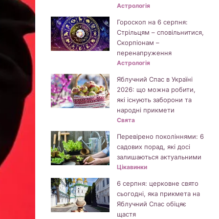
Астрологія
Гороскоп на 6 серпня:
Стрільцям – сповільнитися,
Скорпіонам –
перенапруження
Астрологія
Яблучний Спас в Україні
2026: що можна робити,
які існують заборони та
народні прикмети
Свята
Перевірено поколіннями: 6
садових порад, які досі
залишаються актуальними
Цікавинки
6 серпня: церковне свято
сьогодні, яка прикмета на
Яблучний Спас обіцяє
щастя