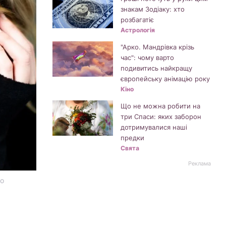
знакам Зодіаку: хто
розбагатіє
Астрологія
"Арко. Мандрівка крізь
час": чому варто
подивитись найкращу
європейську анімацію року
Кіно
Що не можна робити на
три Спаси: яких заборон
дотримувалися наші
предки
Свята
Реклама
то