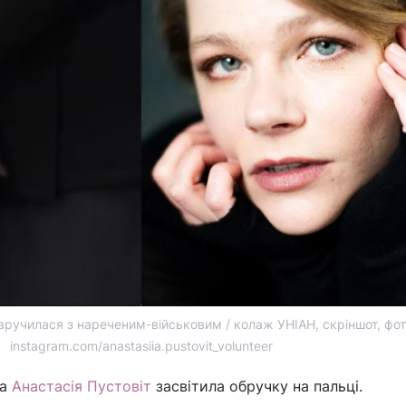
заручилася з нареченим-військовим / колаж УНІАН, скріншот, фо
instagram.com/anastasiia.pustovit_volunteer
ка
Анастасія Пустовіт
засвітила обручку на пальці.