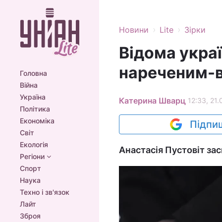
›
›
Новини
Lite
Зірки
Відома укра
нареченим-в
Головна
Війна
Україна
Катерина Шварц
12:33, 21.
Політика
Економіка
Підпиш
Світ
Екологія
Анастасія Пустовіт зас
Регіони
Спорт
Наука
Техно і зв'язок
Лайт
Зброя