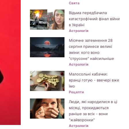
Свята
Відьма передбачила
катастрофічний фінал війни
в Україні
Астрологія
Місячне затемнення 28
серпня принесе великі
зміни: кого воно
"струсоне" найсильніше
Астрологія
Малосольні кабачки:
вранці готую - ввечері вже
їмо
Рецепти
Люди, які народилися в ці
місяці, прокидаються
раніше за всіх - вони
"жайворонки"
Астрологія