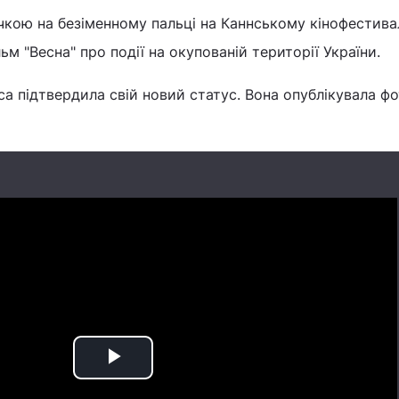
чкою на безіменному пальці на Каннському кінофестива
ьм "Весна" про події на окупованій території України.
а підтвердила свій новий статус. Вона опублікувала фо
Play