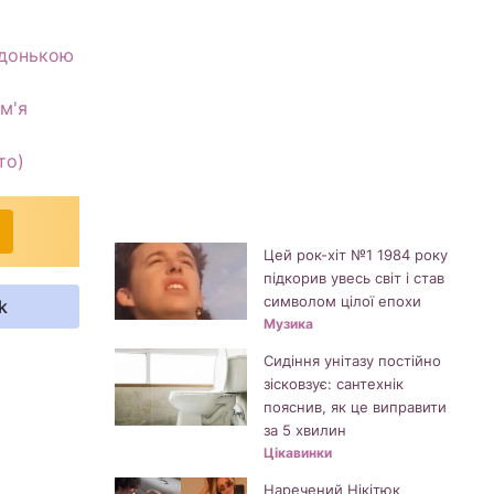
 донькою
ім'я
то)
Цей рок-хіт №1 1984 року
підкорив увесь світ і став
символом цілої епохи
k
Музика
Сидіння унітазу постійно
зісковзує: сантехнік
пояснив, як це виправити
за 5 хвилин
Цікавинки
Наречений Нікітюк