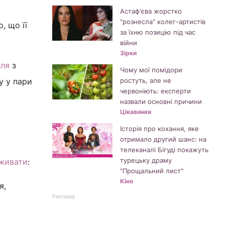
Астаф'єва жорстко
"рознесла" колег-артистів
, що її
за їхню позицію під час
війни
Зірки
лля
з
Чому мої помідори
у у пари
ростуть, але не
червоніють: експерти
назвали основні причини
Цікавинки
Історія про кохання, яке
отримало другий шанс: на
телеканалі Бігуді покажуть
турецьку драму
еживати
:
"Прощальний лист"
Кіно
я,
Реклама