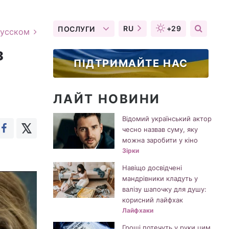
RU
+29
ПОСЛУГИ
русском
з
ПІДТРИМАЙТЕ НАС
ЛАЙТ НОВИНИ
Відомий український актор
чесно назвав суму, яку
можна заробити у кіно
Зірки
Навіщо досвідчені
мандрівники кладуть у
валізу шапочку для душу:
корисний лайфхак
Лайфхаки
Гроші потечуть у руки цим