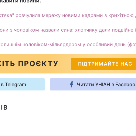
кавити новини:
тяка" розчулила мережу новими кадрами з крихітною
они з чоловіком назвали сина: хлопчику дали подвійне 
 колишнім чоловіком-мільярдером у особливий день (фо
ІТЬ ПРОЄКТУ
ПІДТРИМАЙТЕ НАС
 в Telegram
Читати УНІАН в Faceboo
ІВ