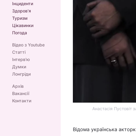
Інциденти
Здоров'я
Туризм
Цікавинки
Погода
Відео з Youtube
Статті
Інтерв'ю
Думки
Лонгріди
Архів
Вакансії
Контакти
Анастасія Пустовіт 
Відома українська актор