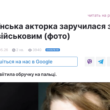
читать на 
їнська акторка заручилася 
ійськовим (фото)
05.26
2 хв.
3940
ОНОВЛЕНО
іться на нас в Google
віітила обручку на пальці.