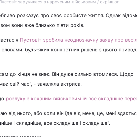
Пустовіт заручилася з нареченим-військовим / скріншот
обливо розказує про своє особисте життя. Однак відомо
азом вони вже близько п'яти років.
настасія
Пустовіт зробила неоднозначну заяву про весі
ї словами, будь-яких конкретних рішень з цього привод
і сам до кінця не знає. Він дуже сильно втомився. Щодо
ає свій час", - заявляла актриса.
 що
розлуку з коханим військовим їй все складніше пер
ю від нього, або коли він їде від мене, це, мені здаєтьс
іше і складніше, все складніше і складніше".