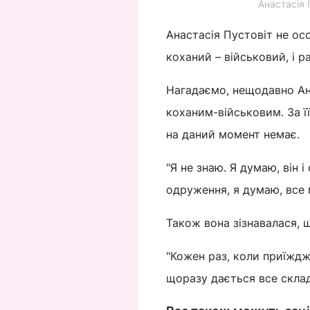
Анастасія 
Анастасія Пустовіт не ос
коханий – військовий, і р
Нагадаємо, нещодавно А
коханим-військовим. За ї
на даний момент немає.
"Я не знаю. Я думаю, він 
одруження, я думаю, все м
Також вона зізнавалася,
"Кожен раз, коли приїжджа
щоразу дається все складн