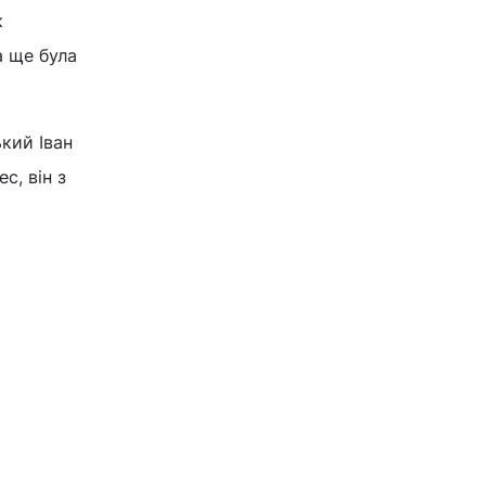
к
а ще була
ький Іван
с, він з