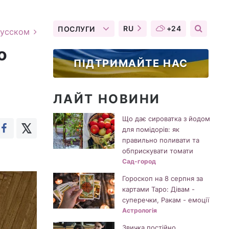
RU
+24
ПОСЛУГИ
русском
о
ПІДТРИМАЙТЕ НАС
ЛАЙТ НОВИНИ
Що дає сироватка з йодом
для помідорів: як
правильно поливати та
обприскувати томати
Сад-город
Гороскоп на 8 серпня за
картами Таро: Дівам -
суперечки, Ракам - емоції
Астрологія
Звичка постійно