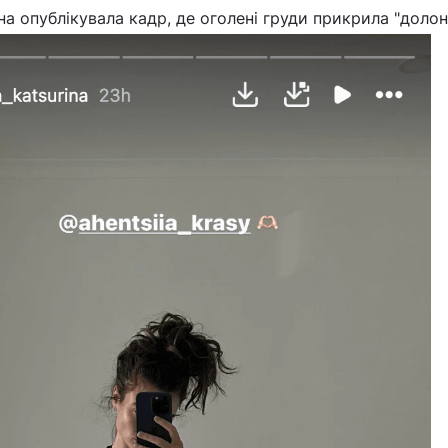
на опублікувала кадр, де оголені груди прикрила "долон