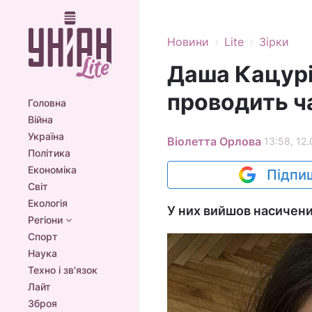
›
›
Новини
Lite
Зірки
Даша Кацурі
проводить ч
Головна
Війна
Україна
Віолетта Орлова
13:58, 12
Політика
Економіка
Підпиш
Світ
Екологія
У них вийшов насичени
Регіони
Спорт
Наука
Техно і зв'язок
Лайт
Зброя