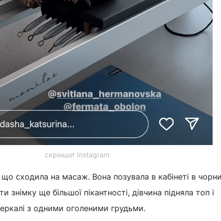
скріншот Instagram
 що сходила на масаж. Вона позувала в кабінеті в чорн
ти знімку ще більшої пікантності, дівчина підняла топ і
зеркалі з одними оголеними грудьми.