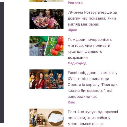
Рецепти
79-річна Ротару вперше за
довгий час показала, який
вигляд має зараз
Зірки
Помідори почервоніють
миттєво: чим поливати
кущі для швидкого
дозрівання
Сад-город
Facebook, дрон і самокат у
XVII столітті: винаходи
Ореста із серіалу "Пригоди
козака Виговського", які
випередили час
Кіно
Постійно купую одноразові
пелюшки, хоча собак у
мене немає: ось як