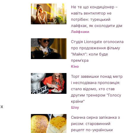
Не те що кондиціонер –
навіть вентилятор не
потрібен: турецький
лайфхак, як охолодити дім
Лайфхаки
Студія Lionsgate оголосила
про продовження фільму
"Майкл": коли буде
прем'єра
Кіно
Торт заввишки понад метр
і несподівана пропозиція:
стало відомо, хто став
другим тренером "Голосу
країни"
их
Шоу
Смачна сирна запіканка з
рисом: старовинний
рецепт по-українськи