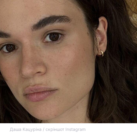
Даша Кацуріна / скріншот Instagram