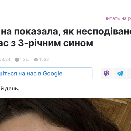
читать на 
на показала, як несподіван
ас з 3-річним сином
.08.24
1 хв.
1523
іться на нас в Google
й день.