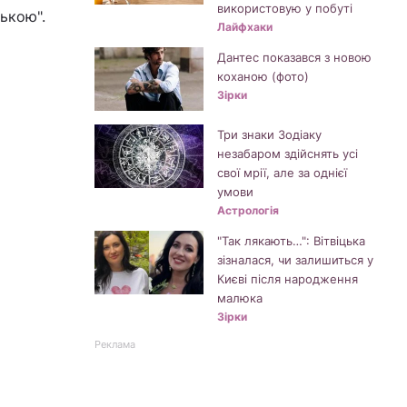
використовую у побуті
ькою".
Лайфхаки
Дантес показався з новою
коханою (фото)
Зірки
Три знаки Зодіаку
незабаром здійснять усі
свої мрії, але за однієї
умови
Астрологія
"Так лякають…": Вітвіцька
зізналася, чи залишиться у
Києві після народження
малюка
Зірки
Реклама