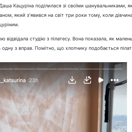
Даша Кацуріна поділилася зі своїми шанувальниками, я
аном, який з'явився на світ три роки тому, коли дівчин
цуріним.
ю відвідала студію з пілатесу. Вона показала, як мален
 одну з вправ. Помітно, що хлопчику подобається пілате