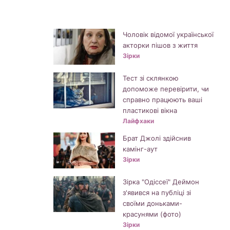
Чоловік відомої української
акторки пішов з життя
Зірки
Тест зі склянкою
допоможе перевірити, чи
справно працюють ваші
пластикові вікна
Лайфхаки
Брат Джолі здійснив
камінг-аут
Зірки
Зірка "Одіссеї" Деймон
з'явився на публіці зі
своїми доньками-
красунями (фото)
Зірки