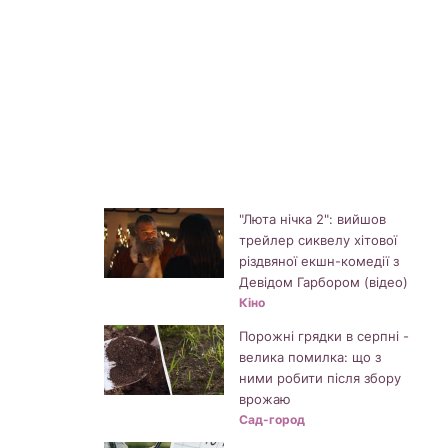
"Люта нічка 2": вийшов
трейлер сиквелу хітової
різдвяної екшн-комедії з
Девідом Гарбором (відео)
Кіно
Порожні грядки в серпні -
велика помилка: що з
ними робити після збору
врожаю
Сад-город