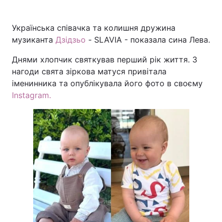
Українська співачка та колишня дружина
музиканта
Дзідзьо
- SLAVIA - показала сина Лева.
Головна
Війна
Днями хлопчик святкував перший рік життя. З
Україна
Політика
нагоди свята зіркова матуся привітала
іменинника та опублікувала його фото в своєму
Економіка
Світ
Instagram.
Спорт
Наука
Техно і зв'язок
Лайт
Зброя
Інциденти
Здоров'я
Туризм
Цікавинки
Погода
Екологія
Регіони