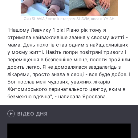
Лонгріди
Син SLAVIA / фото інстаграм SLAVIA, колаж УНІАН
Відео з Youtube
Статті
"Нашому Левчику 1 рік! Рівно рік тому я
отримала найважливіше звання у своєму житті -
Інтерв'ю
Думки
мама. День пологів став одним з найщасливіших
у моєму житті. Навіть попри повітряні тривоги і
Архів
Вакансії
переміщення в безпечніше місце, пологи пройшли
досить легко. Я не домовлялася заздалегідь з
Контакти
лікарями, просто знала в серці - все буде добре. І
Бог послав мені чудових, уважних лікарів
Послуги
Житомирського перинатального центру, яким я
безмежно вдячна", - написала Ярослава.
ВІДЕО ДНЯ