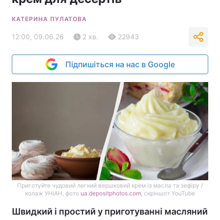
КАТЕРИНА ПУЛАТОВА
12:00, 09.06.26
2 хв.
22943
Підпишіться на нас в Google
Приготуйте чудовий легкий вершковий крем із масла та зефіру /
колаж УНІАН, фото
ua.depositphotos.com
, скріншот YouTube
Швидкий і простий у приготуванні масляний