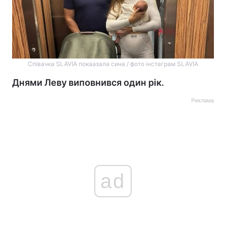
Співачка SLAVIA покаазала сина / фото інстаграм SLAVIA
Днями Леву виповнився один рік.
Реклама
ad