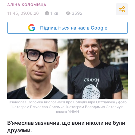
АЛІНА КОЛОМІЄЦЬ
11:45, 09.06.26
1 хв.
3592
Підпишіться на нас в Google
В’ячеслав Соломка висловився про Володимира Остпачука / фото
інстаграм В’ячеслав Соломка, інстаграм Володимир Остапчук,
колаж УНІАН
В’ячеслав зазначив, що вони ніколи не були
друзями.