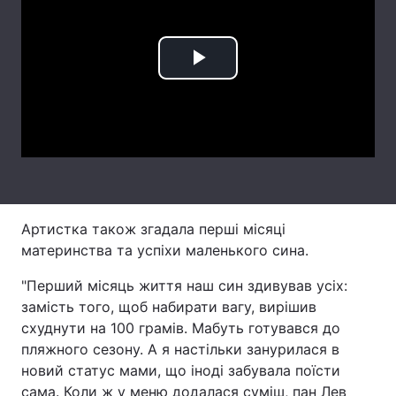
Тема оформлення
Play
Video
Артистка також згадала перші місяці
материнства та успіхи маленького сина.
"Перший місяць життя наш син здивував усіх:
замість того, щоб набирати вагу, вирішив
схуднути на 100 грамів. Мабуть готувався до
пляжного сезону. А я настільки занурилася в
новий статус мами, що іноді забувала поїсти
сама. Коли ж у меню додалася суміш, пан Лев