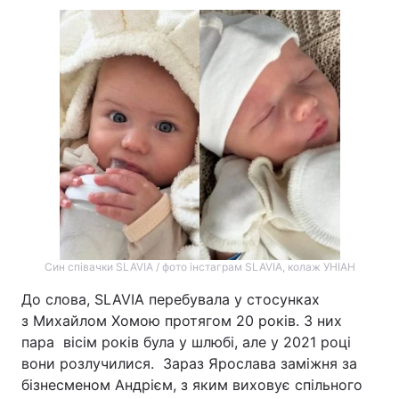
Син співачки SLAVIA / фото інстаграм SLAVIA, колаж УНІАН
До слова, SLAVIA перебувала у стосунках
з Михайлом Хомою протягом 20 років. З них
пара вісім років була у шлюбі, але у 2021 році
вони розлучилися. Зараз Ярослава заміжня за
бізнесменом Андрієм, з яким виховує спільного