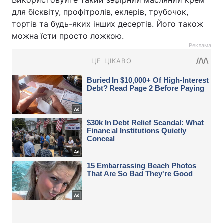
Використовуйте такий зефірний масляний крем
для бісквіту, профітролів, еклерів, трубочок,
тортів та будь-яких інших десертів. Його також
можна їсти просто ложкою.
Реклама