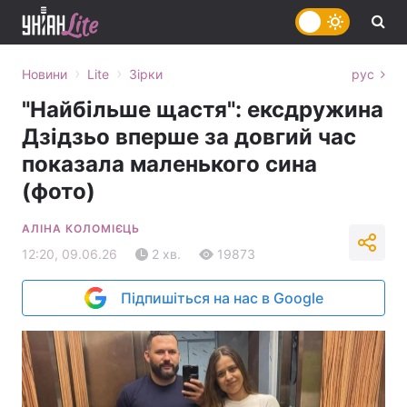
›
›
Новини
Lite
Зірки
рус
"Найбільше щастя": ексдружина
Дзідзьо вперше за довгий час
показала маленького сина
(фото)
АЛІНА КОЛОМІЄЦЬ
12:20, 09.06.26
2 хв.
19873
Підпишіться на нас в Google