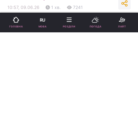
10:57, 09.06.26
1 хв.
7241
RU
Підпишіться на нас в Google
МОВА
ГОЛОВНА
РОЗДІЛИ
ПОГОДА
ЛАЙТ
Артемій Єгоров розповів про весілля з коханою / фото
інстаграм Артемій Єгоров
Артемій зізнався, що раніше не хотів
офіційно оформлювати стосунки, проте
змінив свою думку під час війни.