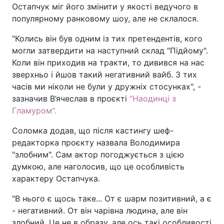
Остапчук міг його змінити у якості ведучого в
популярному ранковому шоу, але не склалося.
"Колись він був одним із тих претендентів, кого
могли затвердити на наступний склад "Підйому".
Коли він приходив на тракти, то дивився на нас
зверхньо і йшов такий негативний вайб. З тих
часів ми ніколи не були у дружніх стосунках", -
зазначив В’ячеслав в проєкті
"Наодинці з
Гламуром".
Соломка додав, що після кастингу шеф-
редакторка проєкту назвала Володимира
"злобним". Сам актор погоджується з цією
думкою, але наголосив, що це особливість
характеру Остапчука.
"В нього є щось таке... От є шарм позитивний, а є
- негативний. От він чарівна людина, але він
злобний. Це не в образу, але ось такі особливості