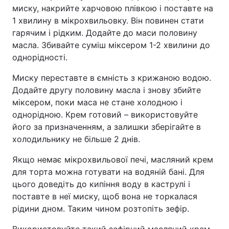
миску, накрийте харчовою плівкою і поставте на
1 хвилину в мікрохвильовку. Він повинен стати
гарячим і рідким. Додайте до маси половину
масла. Збивайте суміш міксером 1-2 хвилини до
однорідності.
Миску переставте в ємність з крижаною водою.
Додайте другу половину масла і знову збийте
міксером, поки маса не стане холодною і
однорідною. Крем готовий – використовуйте
його за призначенням, а залишки зберігайте в
холодильнику не більше 2 днів.
Якщо немає мікрохвильової печі, масляний крем
для торта можна готувати на водяній бані. Для
цього доведіть до кипіння воду в каструлі і
поставте в неї миску, щоб вона не торкалася
рідини дном. Таким чином розтопіть зефір.