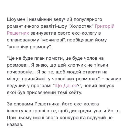
Шоумен і незмінний ведучий популярного
Головна
Війна
романтичного реаліті-шоу "Холостяк"
Григорій
Решетник
звинуватив свого екс-колегу в
Україна
Політика
спланованому "мочилові", пообіцявши йому
"чоловічу розмову".
Економіка
Світ
"Це не буде план помсти, це буде чоловіча
Спорт
Наука
розмова... Я знаю, що цей хлопчик не тільки
почервоніє… Я за те, щоб людей ставити на
Техно і зв'язок
Лайт
місце, принаймні, у чоловічих розмовах", – заявив
ведучий у програмі "
Що ДаLee
?", новий випуск
Зброя
Інциденти
якої був присвячений темі хейту.
Здоров'я
Туризм
За словами Решетника, його екс-колега
інвестував гроші в те, щоб дискредитувати його.
Цікавинки
Погода
При цьому імені свого конкурента ведучий не
назвав.
Екологія
Регіони