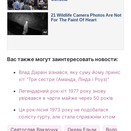
Вас также могут заинтересовать новости:
Влад Дарвін зізнався, яку суму йому приніс
хіт "Три сестри (Аманда, Лінда і Роуз)"
Легендарний рок-хіт 1977 року знову
увірвався в чарти майже через 50 років
Ця рок-пісня 1973 року не подобалася
солісту гурту, але стала справжнім хітом
Святослав Вакарчук
Океан Ельзи
Володимир