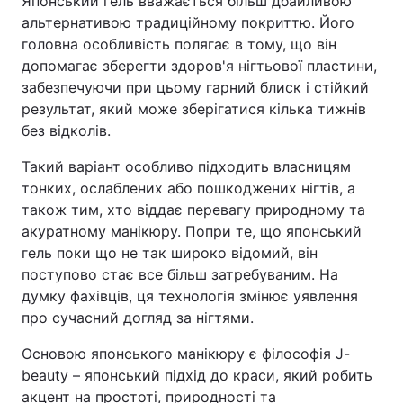
Японський гель вважається більш дбайливою
альтернативою традиційному покриттю. Його
головна особливість полягає в тому, що він
допомагає зберегти здоров'я нігтьової пластини,
забезпечуючи при цьому гарний блиск і стійкий
результат, який може зберігатися кілька тижнів
без відколів.
Такий варіант особливо підходить власницям
тонких, ослаблених або пошкоджених нігтів, а
також тим, хто віддає перевагу природному та
акуратному манікюру. Попри те, що японський
гель поки що не так широко відомий, він
поступово стає все більш затребуваним. На
думку фахівців, ця технологія змінює уявлення
про сучасний догляд за нігтями.
Основою японського манікюру є філософія J-
beauty – японський підхід до краси, який робить
акцент на простоті, природності та