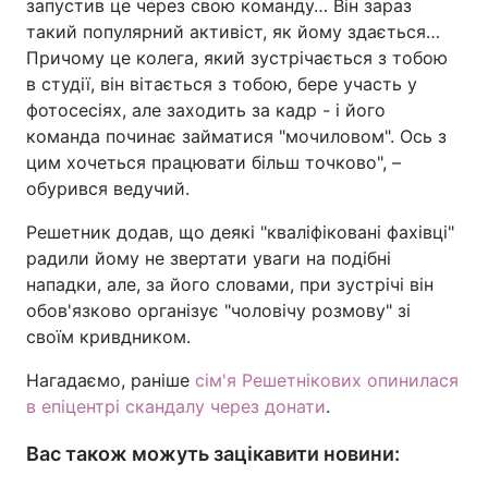
запустив це через свою команду… Він зараз
такий популярний активіст, як йому здається…
Тема оформлення
Причому це колега, який зустрічається з тобою
в студії, він вітається з тобою, бере участь у
фотосесіях, але заходить за кадр - і його
команда починає займатися "мочиловом". Ось з
цим хочеться працювати більш точково", –
обурився ведучий.
Решетник додав, що деякі "кваліфіковані фахівці"
радили йому не звертати уваги на подібні
нападки, але, за його словами, при зустрічі він
обов'язково організує "чоловічу розмову" зі
своїм кривдником.
Нагадаємо, раніше
сім'я Решетнікових опинилася
в епіцентрі скандалу через донати
.
Вас також можуть зацікавити новини: