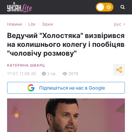
›
›
Новини
Lite
Зірки
рус
Ведучий "Холостяка" визвірився
на колишнього колегу і пообіцяв
"чоловічу розмову"
КАТЕРИНА ШВАРЦ
17:07, 11.06.26
2 хв.
2978
Підпишіться на нас в Google