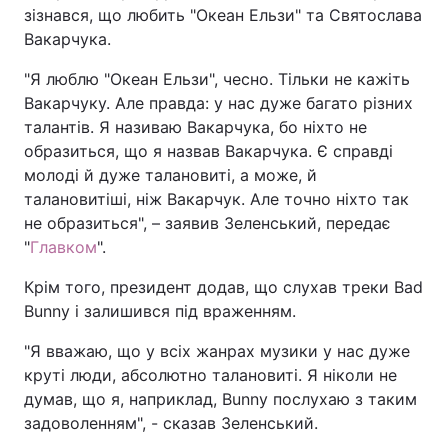
зізнався, що любить "Океан Ельзи" та Святослава
Вакарчука.
"Я люблю "Океан Ельзи", чесно. Тільки не кажіть
Вакарчуку. Але правда: у нас дуже багато різних
талантів. Я називаю Вакарчука, бо ніхто не
образиться, що я назвав Вакарчука. Є справді
молоді й дуже талановиті, а може, й
талановитіші, ніж Вакарчук. Але точно ніхто так
не образиться", – заявив Зеленський, передає
"
Главком
".
Крім того, президент додав, що слухав треки Bad
Bunny і залишився під враженням.
"Я вважаю, що у всіх жанрах музики у нас дуже
круті люди, абсолютно талановиті. Я ніколи не
думав, що я, наприклад, Bunny послухаю з таким
задоволенням", - сказав Зеленський.