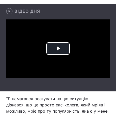
Лонгріди
ВІДЕО ДНЯ
Відео з Youtube
Статті
Інтерв'ю
Думки
Архів
Вакансії
Play
Контакти
Video
Послуги
"Я намагався реагувати на цю ситуацію і
дізнався, що це просто екс-колега, який мріяв і,
можливо, мріє про ту популярність, яка є у мене,