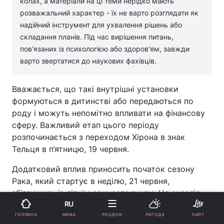
колах, а матеріали на ці теми нерідко мають
розважальний характер - їх не варто розглядати як
надійний інструмент для ухвалення рішень або
складання планів. Під час вирішення питань,
пов'язаних із психологією або здоров'ям, завжди
варто звертатися до наукових фахівців.
Вважається, що такі внутрішні установки
формуються в дитинстві або передаються по
роду і можуть непомітно впливати на фінансову
сферу. Важливий етап цього періоду
розпочинається з переходом Хірона в знак
Тельця в п’ятницю, 19 червня.
Додатковий вплив приносить початок сезону
Рака, який стартує в неділю, 21 червня,
збігаючись із літнім сонцестоянням. Ця енергія
RU
підсилює фокус на емоційному стані, потребах і
МОВА
ГОЛОВНА
РОЗДІЛИ
ПОГОДА
ЛАЙТ
відчутті особистої цінності. Період сприятливий