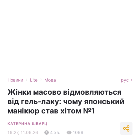
›
›
Новини
Lite
Мода
рус
Жінки масово відмовляються
від гель-лаку: чому японський
манікюр став хітом №1
КАТЕРИНА ШВАРЦ
16:27, 11.06.26
4 хв.
1099