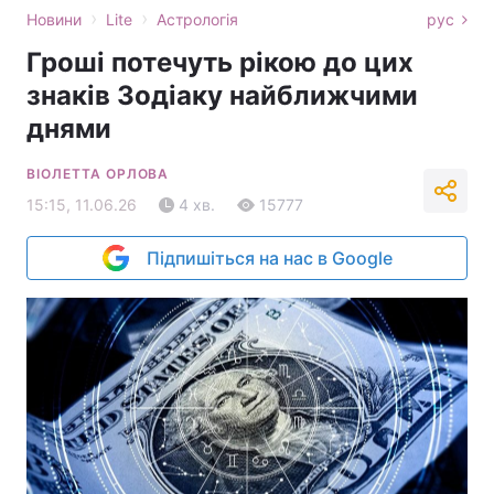
›
›
Новини
Lite
Астрологія
рус
Гроші потечуть рікою до цих
знаків Зодіаку найближчими
днями
ВІОЛЕТТА ОРЛОВА
15:15, 11.06.26
4 хв.
15777
Підпишіться на нас в Google