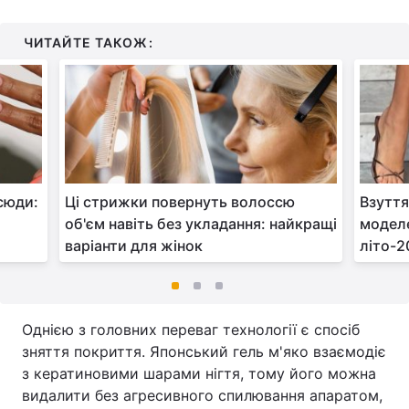
ЧИТАЙТЕ ТАКОЖ:
всюди:
Ці стрижки повернуть волоссю
Взуття
об'єм навіть без укладання: найкращі
моделе
варіанти для жінок
літо-2
Однією з головних переваг технології є спосіб
зняття покриття. Японський гель м'яко взаємодіє
з кератиновими шарами нігтя, тому його можна
видалити без агресивного спилювання апаратом,