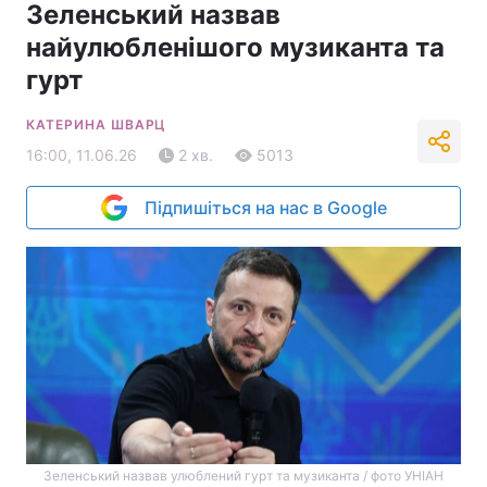
Зеленський назвав
найулюбленішого музиканта та
гурт
КАТЕРИНА ШВАРЦ
16:00, 11.06.26
2 хв.
5013
Підпишіться на нас в Google
Зеленський назвав улюблений гурт та музиканта / фото УНІАН