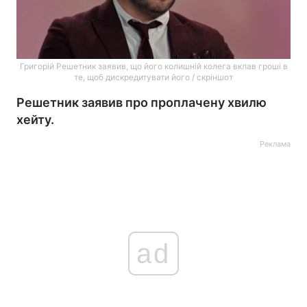
Григорій Решетник заявив, що його колишній колега вклав гроші в
те, щоб дискредитувати його / скріншот
Решетник заявив про проплачену хвилю
хейту.
Реклама
ad