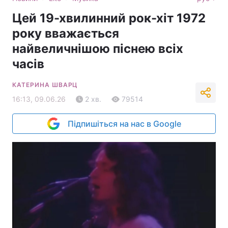
Цей 19-хвилинний рок-хіт 1972
року вважається
найвеличнішою піснею всіх
часів
КАТЕРИНА ШВАРЦ
16:13, 09.06.26
2 хв.
79514
Підпишіться на нас в Google