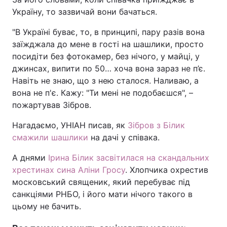
Україну, то зазвичай вони бачаться.
"В Україні буває, то, в принципі, пару разів вона
заїжджала до мене в гості на шашлики, просто
посидіти без фотокамер, без нічого, у майці, у
джинсах, випити по 50… хоча вона зараз не п’є.
Навіть не знаю, що з нею сталося. Наливаю, а
вона не п'є. Кажу: "Ти мені не подобаєшся", –
пожартував Зібров.
Нагадаємо, УНІАН писав, як
Зібров з Білик
смажили шашлики
на дачі у співака.
А днями
Ірина Білик засвітилася на скандальних
хрестинах сина Аліни Гросу
. Хлопчика охрестив
московський священик, який перебуває під
санкціями РНБО, і його мати нічого такого в
цьому не бачить.