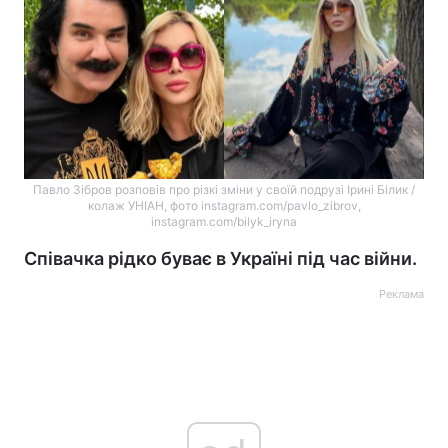
Павло Зібров розповів про різкі зміни у своїй подрузі Ірині Білик /
колаж УНІАН, фото instagram.com/pavlo_zibrov,
instagram.com/bilyk_iryna
Співачка рідко буває в Україні під час війни.
Реклама