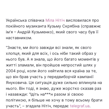
Українська співачка
Міла Нітіч
висловилася про
Головна
Війна
покійного музиканта Кузьму Скрябіна (справжнє
ім'я – Андрій Кузьменко), який свого часу був її
Україна
Політика
наставником.
Економіка
Світ
"Знаєте, ми його завжди всі знали, як свого
хлопця, який для всіх, і ось ніби такий образ у
Спорт
Наука
нього був. А я знала, що його багато моментів у
Техно і зв'язок
Лайт
житті зламали, він пройшов непростий шлях у
2004 році, коли його хейтила вся країна за те,
Зброя
Інциденти
що він брав участь у передвиборчій кампанії
Януковича. Ця ситуація дуже сильно вплинула на
Здоров'я
Туризм
нього. Він тоді, я знаю, дуже жорстко сказав раз
і назавжди: "Ідіть на***н разом зі своєю
Цікавинки
Погода
політикою, я більше не хочу в тому всьому брати
участь", – згадала Нітіч, передає
telegraf.ua
.
Екологія
Регіони