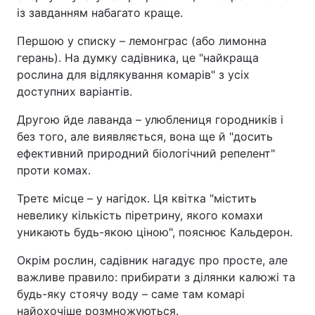
із завданням набагато краще.
Першою у списку – лемонграс (або лимонна
герань). На думку садівника, це "найкраща
рослина для відлякування комарів" з усіх
доступних варіантів.
Другою йде лаванда – улюблениця городників і
без того, але виявляється, вона ще й "досить
ефективний природний біологічний репелент"
проти комах.
Третє місце – у нагідок. Ця квітка "містить
невелику кількість піретрину, якого комахи
уникають будь-якою ціною", пояснює Кальдерон.
Окрім рослин, садівник нагадує про просте, але
важливе правило: прибирати з ділянки калюжі та
будь-яку стоячу воду – саме там комарі
найохочіше розмножуються.