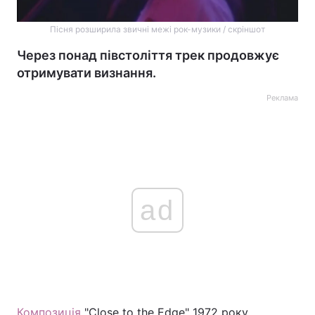
Пісня розширила звичні межі рок-музики / скріншот
Через понад півстоліття трек продовжує
отримувати визнання.
Реклама
ad
Композиція
"Close to the Edge" 1972 року