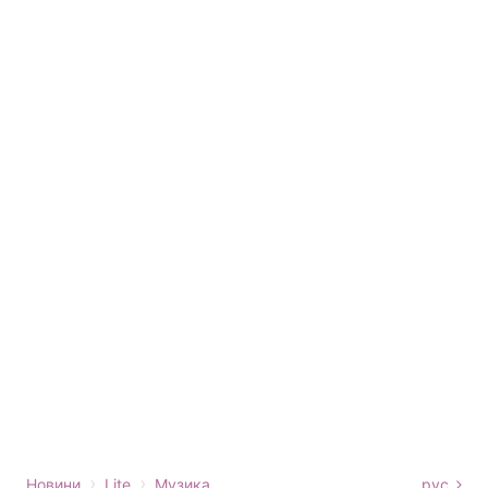
›
›
Новини
Lite
Музика
рус