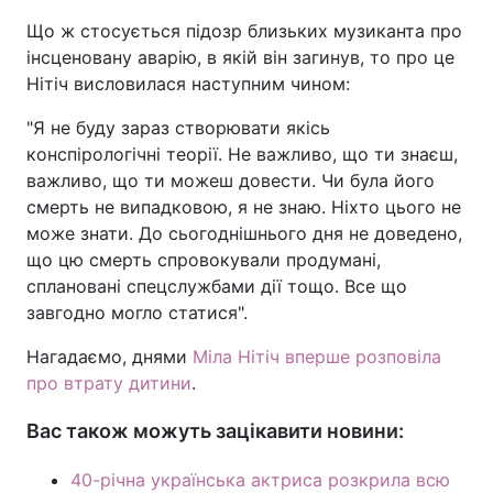
Що ж стосується підозр близьких музиканта про
Тема оформлення
інсценовану аварію, в якій він загинув, то про це
Нітіч висловилася наступним чином:
"Я не буду зараз створювати якісь
конспірологічні теорії. Не важливо, що ти знаєш,
важливо, що ти можеш довести. Чи була його
смерть не випадковою, я не знаю. Ніхто цього не
може знати. До сьогоднішнього дня не доведено,
що цю смерть спровокували продумані,
сплановані спецслужбами дії тощо. Все що
завгодно могло статися".
Нагадаємо, днями
Міла Нітіч вперше розповіла
про втрату дитини
.
Вас також можуть зацікавити новини:
40-річна українська актриса розкрила всю