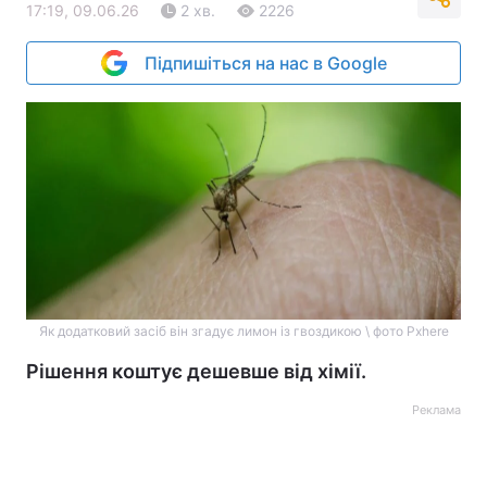
17:19, 09.06.26
2 хв.
2226
Підпишіться на нас в Google
Як додатковий засіб він згадує лимон із гвоздикою \ фото Pxhere
Рішення коштує дешевше від хімії.
Реклама