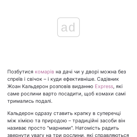
ad
Позбутися
комарів
на дачі чи у дворі можна без
спреїв і свічок – і куди ефективніше. Садівник
Жоан Кальдерон розповів виданню
Express
, які
саме рослини варто посадити, щоб комахи самі
тримались подалі.
Кальдерон одразу ставить крапку в суперечці
між хімією та природою – традиційні засоби він
називає просто "марними". Натомість радить
звернути увагу на три рослини, які справляються