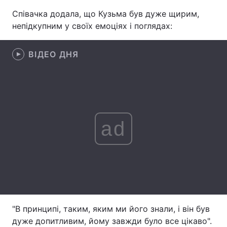
Співачка додала, що Кузьма був дуже щирим,
Лонгріди
непідкупним у своїх емоціях і поглядах:
Відео з Youtube
Статті
ВІДЕО ДНЯ
Інтерв'ю
Думки
Архів
Вакансії
Контакти
ad
Послуги
"В принципі, таким, яким ми його знали, і він був
дуже допитливим, йому завжди було все цікаво".