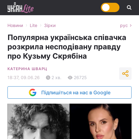
›
›
Новини
Lite
Зірки
рус
Популярна українська співачка
розкрила несподівану правду
про Кузьму Скрябіна
КАТЕРИНА ШВАРЦ
18:37, 09.06.26
2 хв.
26725
Підпишіться на нас в Google