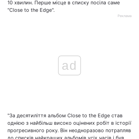
10 хвилин. Перше місце в списку посіла саме
"Close to the Edge".
Реклама
ad
"За десятиліття альбом Close to the Edge став
однією з найбільш високо оцінених робіт в історії
прогресивного року. Він неодноразово потрапляв
до списків найкращих альбомів усіх часів і був