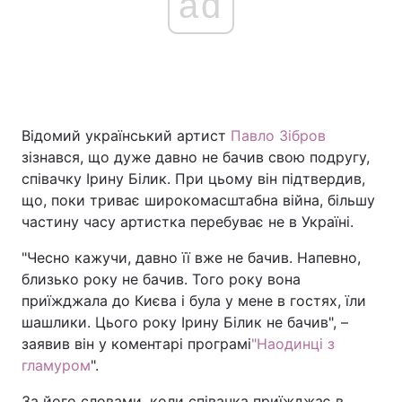
ad
Відомий український артист
Павло Зібров
зізнався, що дуже давно не бачив свою подругу,
співачку Ірину Білик. При цьому він підтвердив,
що, поки триває широкомасштабна війна, більшу
частину часу артистка перебуває не в Україні.
"Чесно кажучи, давно її вже не бачив. Напевно,
близько року не бачив. Того року вона
приїжджала до Києва і була у мене в гостях, їли
шашлики. Цього року Ірину Білик не бачив", –
заявив він у коментарі програмі
"Наодинці з
гламуром
".
За його словами, коли співачка приїжджає в