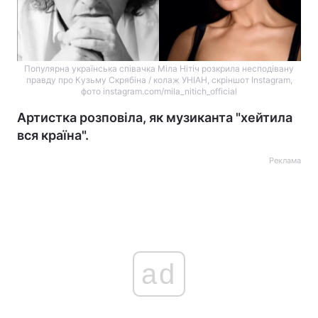
Популярна українська співачка Міла Нітіч розкрила несподівану
правду про Кузьму Скрябіна / колаж УНІАН, скріншот Instagram,
фото instagram.com/mila_nitich_official
Артистка розповіла, як музиканта "хейтила
вся країна".
Реклама
ad