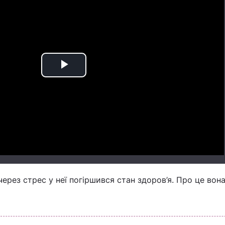
Play
Video
ерез стрес у неї погіршився стан здоров’я. Про це вон