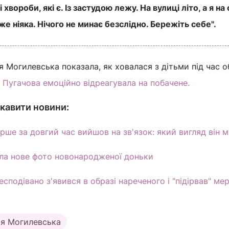
 хвороби, які є. Із застудою лежу. На вулиці літо, а я на
же ніяка. Нічого не минає безслідно. Бережіть себе".
 Могилевська показала, як ховалася з дітьми під час о
 Пугачова емоційно відреагувала на побачене.
кавити новини:
ше за довгий час вийшов на зв'язок: який вигляд він м
ла нове фото новонародженої доньки
сподівано з'явився в образі нареченого і "підірвав" ме
ія Могилевська