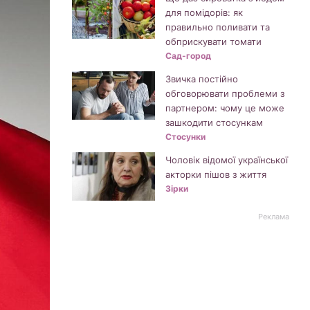
для помідорів: як
правильно поливати та
обприскувати томати
Сад-город
Звичка постійно
обговорювати проблеми з
партнером: чому це може
зашкодити стосункам
Стосунки
Чоловік відомої української
акторки пішов з життя
Зірки
Реклама