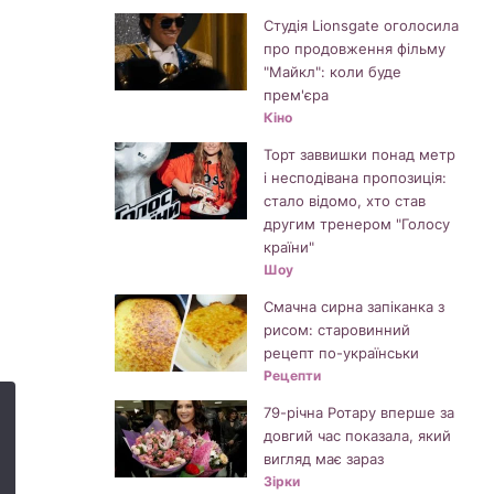
Студія Lionsgate оголосила
про продовження фільму
"Майкл": коли буде
прем'єра
Кіно
Торт заввишки понад метр
і несподівана пропозиція:
стало відомо, хто став
другим тренером "Голосу
країни"
Шоу
Смачна сирна запіканка з
рисом: старовинний
рецепт по-українськи
Рецепти
79-річна Ротару вперше за
довгий час показала, який
вигляд має зараз
Зірки