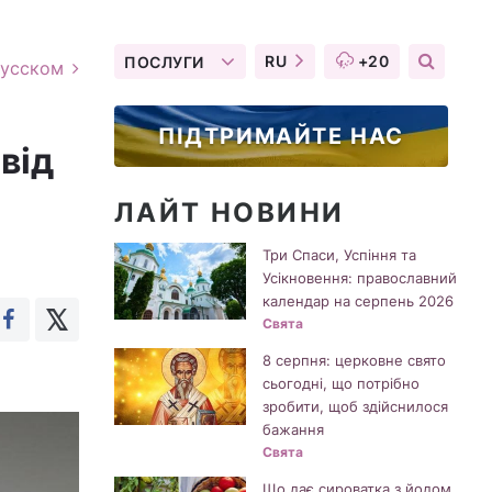
RU
+20
ПОСЛУГИ
русском
ПІДТРИМАЙТЕ НАС
від
ЛАЙТ НОВИНИ
Три Спаси, Успіння та
Усікновення: православний
календар на серпень 2026
Свята
8 серпня: церковне свято
сьогодні, що потрібно
зробити, щоб здійснилося
бажання
Свята
Що дає сироватка з йодом