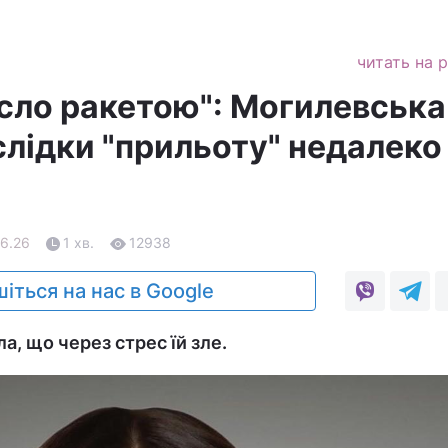
читать на 
сло ракетою": Могилевська
лідки "прильоту" недалеко 
06.26
1 хв.
12938
іться на нас в Google
а, що через стрес їй зле.