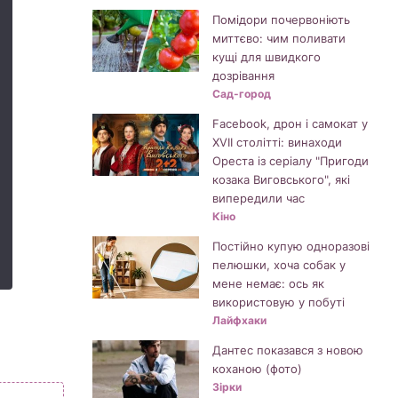
Помідори почервоніють
миттєво: чим поливати
кущі для швидкого
дозрівання
Сад-город
Facebook, дрон і самокат у
XVII столітті: винаходи
Ореста із серіалу "Пригоди
козака Виговського", які
випередили час
Кіно
Постійно купую одноразові
пелюшки, хоча собак у
мене немає: ось як
використовую у побуті
а
Лайфхаки
Дантес показався з новою
коханою (фото)
Зірки