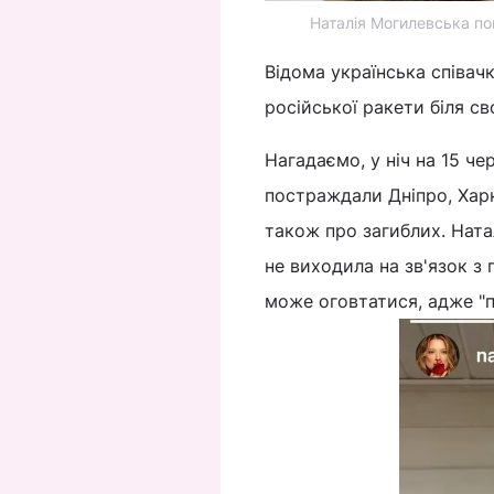
Наталія Могилевська пок
Відома українська співач
російської ракети біля св
Нагадаємо, у ніч на 15 ч
постраждали Дніпро, Харкі
також про загиблих. Натал
не виходила на зв'язок з
може оговтатися, адже "п