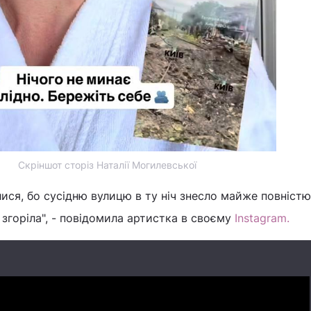
Скріншот сторіз Наталії Могилевської
ся, бо сусідню вулицю в ту ніч знесло майже повністю
згоріла", - повідомила артистка в своєму
Instagram.