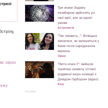
 стресі
Три знаки Зодіаку
незабаром здійснять усі
свої мрії, але за однієї
умови
Астрологія
бстрілу,
"Так лякають…": Вітвіцька
зізналася, чи залишиться у
Києві після народження
малюка
Зірки
ає зараз
"Люта нічка 2": вийшов
трейлер сиквелу хітової
різдвяної екшн-комедії з
Девідом Гарбором (відео)
Кіно
режу
Реклама