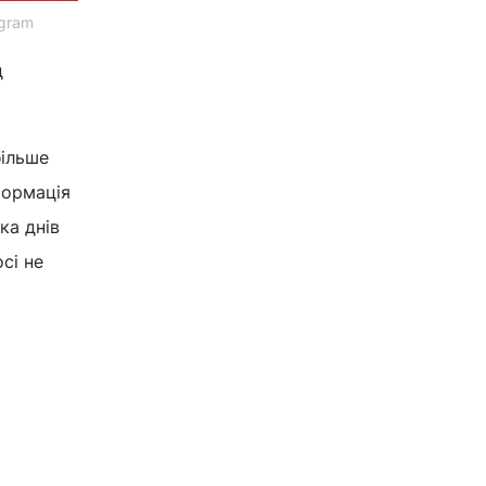
agram
д
більше
формація
ка днів
сі не