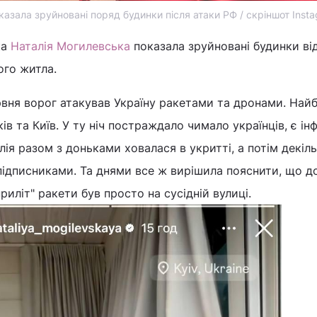
азала зруйновані поряд будинки після атаки РФ / скріншот Inst
ка
Наталія Могилевська
показала зруйновані будинки ві
ого житла.
ервня ворог атакував Україну ракетами та дронами. Най
в та Київ. У ту ніч постраждало чимало українців, є ін
ія разом з доньками ховалася в укритті, а потім декіль
 підписниками. Та днями все ж вирішила пояснити, що до
риліт" ракети був просто на сусідній вулиці.