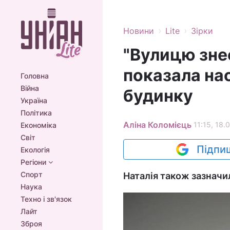
›
›
Новини
Lite
Зірки
"Вулицю зне
показала нас
Головна
Війна
будинку
Україна
Політика
Аліна Коломієць
11:15, 18.
Економіка
Світ
Підпиш
Екологія
Регіони
Спорт
Наталія також зазначил
Наука
Техно і зв'язок
Лайт
Зброя