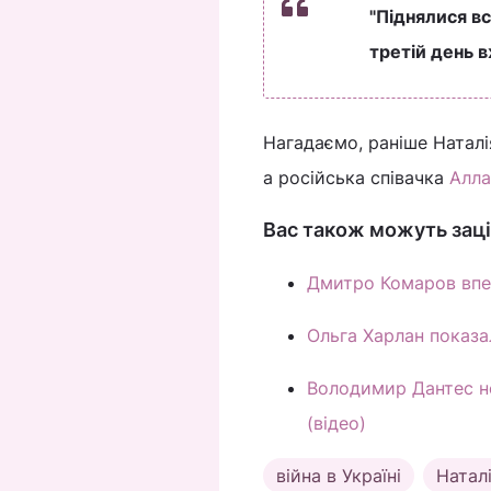
"Піднялися всі
третій день в
Нагадаємо, раніше Наталія
а російська співачка
Алла
Вас також можуть заці
Дмитро Комаров впер
Ольга Харлан показа
Володимир Дантес не
(відео)
війна в Україні
Натал