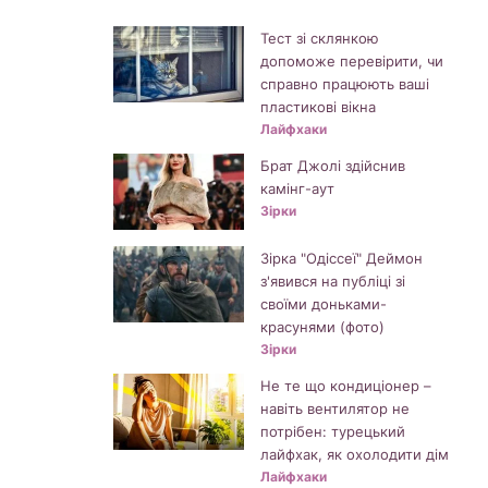
Тест зі склянкою
допоможе перевірити, чи
справно працюють ваші
пластикові вікна
Лайфхаки
Брат Джолі здійснив
камінг-аут
Зірки
Зірка "Одіссеї" Деймон
з'явився на публіці зі
своїми доньками-
красунями (фото)
Зірки
Не те що кондиціонер –
навіть вентилятор не
потрібен: турецький
лайфхак, як охолодити дім
Лайфхаки