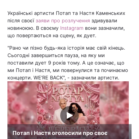
Українські артисти Потап та Настя Каменських
після своєї
заяви про розлучення
здивували
Головна
Війна
новиноюю. В своєму
Instagram
вони зазначили,
що повертаються на сцену, як дует.
Україна
Політика
"Рано чи пізно будь-яка історія має свій кінець.
Економіка
Світ
Сьогодні завершиться пауза, на яку ми
поставили дует 9 років тому. А це означає, що
Спорт
Наука
ми Потап і Настя, ми повернулися та починаємо
концерти. WE’RE BACK", - зазначили артисти.
Техно і зв'язок
Лайт
Зброя
Інциденти
Здоров'я
Туризм
Цікавинки
Погода
Потап і Настя оголосили про своє
Екологія
Регіони