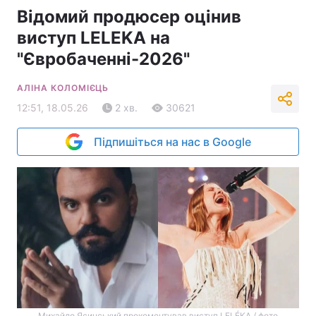
Відомий продюсер оцінив
виступ LELEKA на
"Євробаченні-2026"
АЛІНА КОЛОМІЄЦЬ
12:51, 18.05.26
2 хв.
30621
Підпишіться на нас в Google
Михайло Ясинський прокоментував виступ LELÉKA / фото