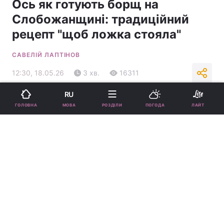
Ось як готують борщ на
Слобожанщині: традиційний
рецепт "щоб ложка стояла"
САВЕЛІЙ ЛАПТІНОВ
12:30, 18.05.26
3 хв.
16311
RU
Підпишіться на нас в Google
МОВА
ГОЛОВНА
РОЗДІЛИ
ПОГОДА
ЛАЙТ