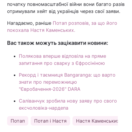
початку повномасштабної війни вони багато разів
Тема оформлення
отримували хейт від українців через свої заяви.
Нагадаємо, раніше
Потап розповів, за що його
покохала Настя Каменських.
Вас також можуть зацікавити новини:
Полякова вперше відповіла на пряме
запитання про сварку з Єфросініною
Рекорд і таємниця Bangaranga: що варто
знати про переможницю
"Євробачення-2026" DARA
Саліванчук зробила нову заяву про свого
ексчоловіка-нардепа
Потап
Потап і Настя
Настя Каменських