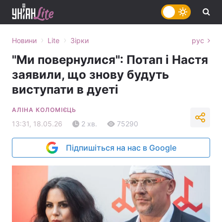
›
›
Новини
Lite
Зірки
рус
"Ми повернулися": Потап і Настя
заявили, що знову будуть
виступати в дуеті
АЛІНА КОЛОМІЄЦЬ
13:31, 18.05.26
2 хв.
75290
Підпишіться на нас в Google