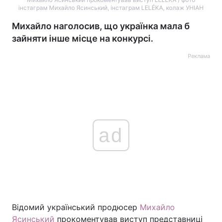
інстаграм Михайло Ясинський, інстаграм LELÉKA, колаж УНІАН
Михайло наголосив, що українка мала б
зайняти інше місце на конкурсі.
Реклама
ad
Відомий український продюсер
Михайло
Ясинський
прокоментував виступ представниці