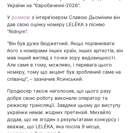
України на "Євробаченні-2026".
У
розмові
з інтерв'юером Славою Дьоміним він
дав свою оцінку номеру LELÉKA з піснею
"Ridnym".
"Він був дуже бюджетний. Якщо порівнювати
його з номерами інших країн, інших артистів, він
мав інший вигляд з точки зору видовищності.
Але саме в тому, можливо, і перевага цього
номеру, тому що акцент був зроблений саме на
співачці", – зазначив Ясинський.
Продюсер також наголосив, що цього разу
добре свою роботу виконали оператор та
режисер трансляції. Завдяки цьому до виступу
українки немає жодних претензій. Михайло
додав, що не згоден з результатами конкурсу і
вважає, що LELÉKA, яка посіла 9 місце,