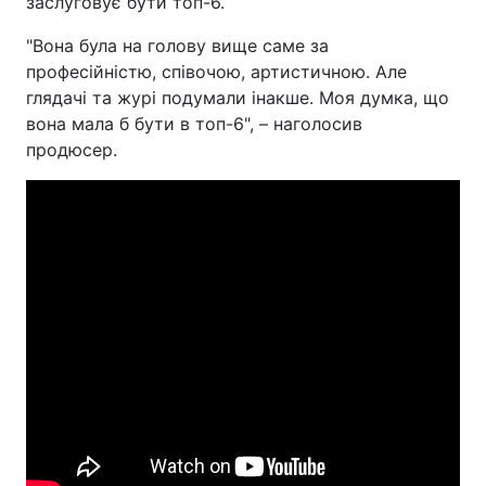
заслуговує бути топ-6.
"Вона була на голову вище саме за
професійністю, співочою, артистичною. Але
глядачі та журі подумали інакше. Моя думка, що
вона мала б бути в топ-6", – наголосив
продюсер.