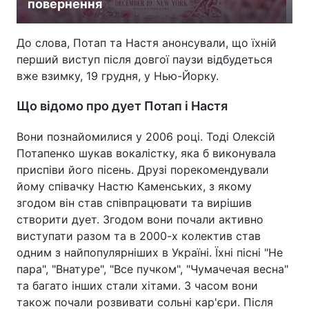
повернення
Лонгріди
До слова, Потап та Настя анонсували, що їхній
перший виступ після довгої паузи відбудеться
Відео з Youtube
Статті
вже взимку, 19 грудня, у Нью-Йорку.
Інтерв'ю
Думки
Що відомо про дует Потап і Настя
Архів
Вакансії
Вони познайомилися у 2006 році. Тоді Олексій
Потапенко шукав вокалістку, яка б виконувала
Контакти
приспіви його пісень. Друзі порекомендували
йому співачку Настю Каменських, з якому
Послуги
згодом він став співпрацювати та вирішив
створити дует. Згодом вони почали активно
виступати разом та в 2000-х колектив став
одним з найпопулярніших в Україні. Їхні пісні "Не
пара", "Внатуре", "Все пучком", "Чумачечая весна"
та багато інших стали хітами. З часом вони
також почали розвивати сольні кар'єри. Після