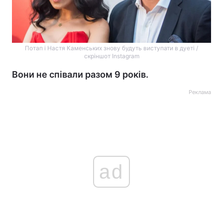
Потап і Настя Каменських знову будуть виступати в дуеті /
скріншот Instagram
Вони не співали разом 9 років.
Реклама
ad