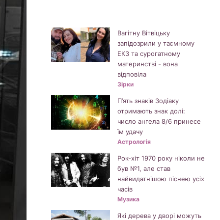
Вагітну Вітвіцьку
запідозрили у таємному
ЕКЗ та сурогатному
материнстві - вона
відповіла
Зірки
П’ять знаків Зодіаку
отримають знак долі:
число ангела 8/6 принесе
їм удачу
Астрологія
Рок-хіт 1970 року ніколи не
був №1, але став
найвидатнішою піснею усіх
часів
Музика
Які дерева у дворі можуть