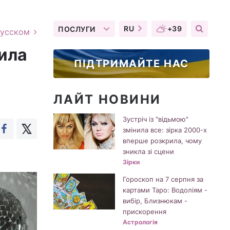
RU
+39
ПОСЛУГИ
русском
ила
ПІДТРИМАЙТЕ НАС
ЛАЙТ НОВИНИ
Зустріч із "відьмою"
змінила все: зірка 2000-х
вперше розкрила, чому
зникла зі сцени
Зірки
Гороскоп на 7 серпня за
картами Таро: Водоліям -
вибір, Близнюкам -
прискорення
Астрологія