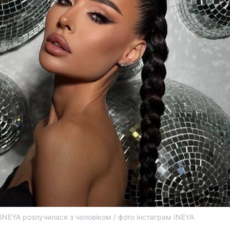
INEYA розлучилася з чоловіком / фото інстаграм INEYA