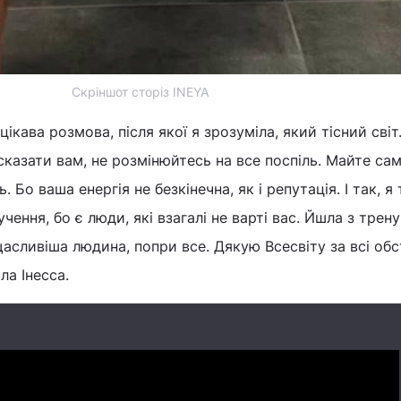
Скріншот сторіз INEYA
ікава розмова, після якої я зрозуміла, який тісний світ
сказати вам, не розмінюйтесь на все поспіль. Майте сам
ь. Бо ваша енергія не безкінечна, як і репутація. І так, я 
чення, бо є люди, які взагалі не варті вас. Йшла з трену
асливіша людина, попри все. Дякую Всесвіту за всі обс
ла Інесса.