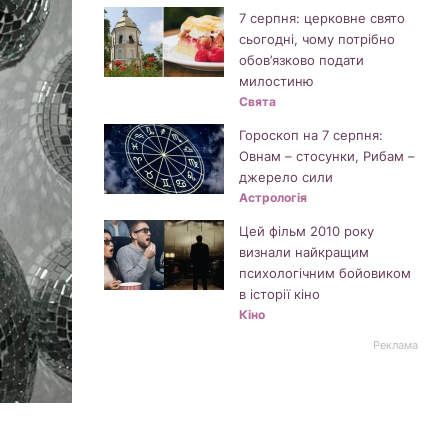
7 серпня: церковне свято
сьогодні, чому потрібно
обов’язково подати
милостиню
Свята
Гороскоп на 7 серпня:
Овнам – стосунки, Рибам –
джерело сили
Астрологія
Цей фільм 2010 року
визнали найкращим
психологічним бойовиком
в історії кіно
Кіно
Реклама