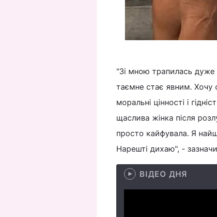
"Зі мною трапилась дуже ц
таємне стає явним. Хочу 
моральні цінності і гідніст
щаслива жінка після розлу
просто кайфувала. Я найщ
Нарешті дихаю", - зазначи
ВІДЕО ДНЯ