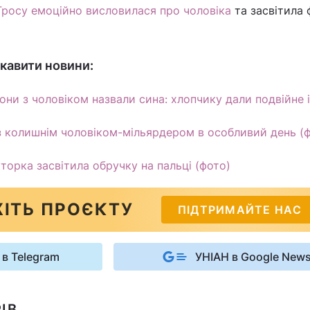
Гросу емоційно висловилася про чоловіка
та засвітила 
кавити новини:
они з чоловіком назвали сина: хлопчику дали подвійне і
з колишнім чоловіком-мільярдером в особливий день (
торка засвітила обручку на пальці (фото)
ІТЬ ПРОЄКТУ
ПІДТРИМАЙТЕ НАС
 в Telegram
УНІАН в Google New
ІВ