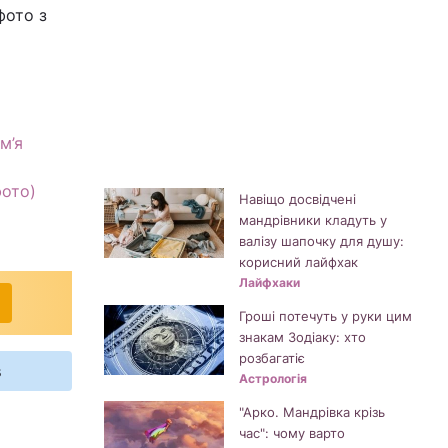
фото з
м’я
фото)
Навіщо досвідчені
мандрівники кладуть у
валізу шапочку для душу:
корисний лайфхак
Лайфхаки
Гроші потечуть у руки цим
знакам Зодіаку: хто
розбагатіє
s
Астрологія
"Арко. Мандрівка крізь
час": чому варто