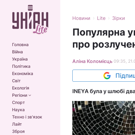
›
›
Новини
Lite
Зірки
Популярна у
про розлуче
Головна
Війна
Україна
Аліна Коломієць
09:35, 21.
Політика
Економіка
Підпиш
Світ
Екологія
INEYA була у шлюбі два
Регіони
Спорт
Наука
Техно і зв'язок
Лайт
Зброя