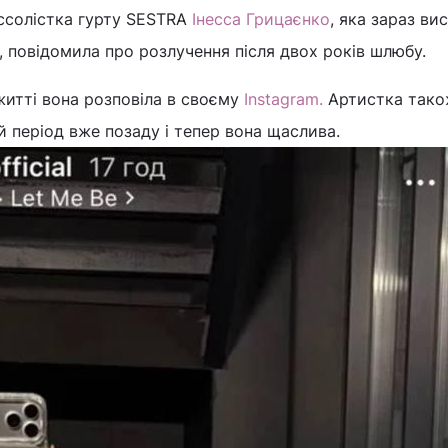
кссолістка гурту SESTRA
Інесса Грицаєнко
, яка зараз ви
A, повідомила про розлучення після двох років шлюбу.
житті вона розповіла в своєму
Instagram.
Артистка так
 період вже позаду і тепер вона щаслива.