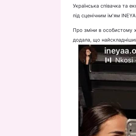
Українська співачка та е
під сценічним ім'ям INEY
Про зміни в особистому 
додала, що найскладніший