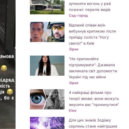
зупинити вогонь у разі
пожежі: перелік видів
Сад-город
Відомий співак-воїн
вибухнув критикою після
приїзду соліста "Ногу
свело!" в Київ
Зірки
"Не припиняйте
підтримувати": Джамала
закликала світ допомогти
Україні під час війни
Зірки
4 найкращі фільми про
теорії змови: вони можуть
змусити вас "прокинутися"
Кіно
Для цих знаків Зодіаку
серпень стане найгіршим