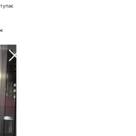
ступає
ож