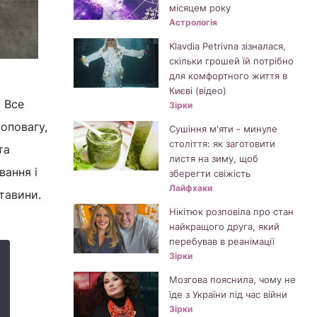
місяцем року
Астрологія
Klavdia Petrivna зізналася,
скільки грошей їй потрібно
для комфортного життя в
Києві (відео)
. Все
Зірки
оповагу,
Сушіння м'яти - минуле
століття: як заготовити
та
листя на зиму, щоб
вання і
зберегти свіжість
Лайфхаки
тавини.
Нікітюк розповіла про стан
найкращого друга, який
перебував в реанімації
Зірки
Мозгова пояснила, чому не
їде з України під час війни
Зірки