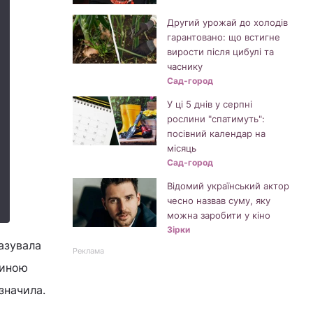
Другий урожай до холодів
гарантовано: що встигне
вирости після цибулі та
часнику
Сад-город
У ці 5 днів у серпні
рослини "спатимуть":
посівний календар на
місяць
Сад-город
Відомий український актор
чесно назвав суму, яку
можна заробити у кіно
Зірки
азувала
Реклама
чиною
азначила.