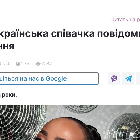
читать на 
країнська співачка повідом
ння
05.26
1 хв.
7547
іться на нас в Google
 роки.