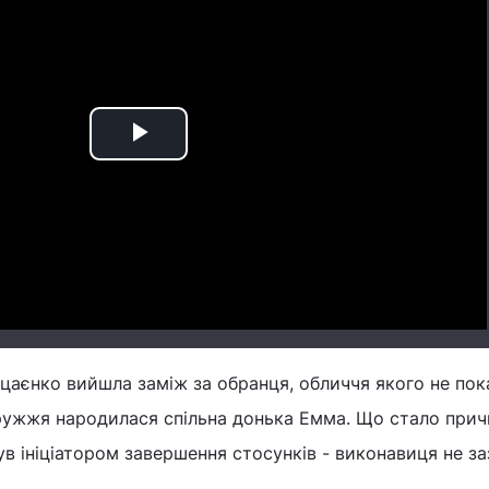
Play
Video
ицаєнко вийшла заміж за обранця, обличчя якого не пок
одружжя народилася спільна донька Емма. Що стало при
ув ініціатором завершення стосунків - виконавиця не з