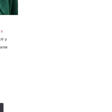
 в
лі у
вили
,