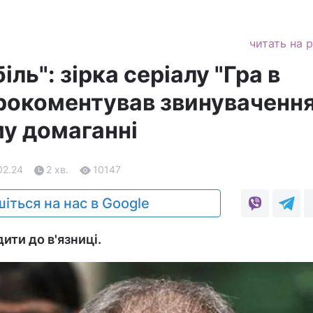
читать на 
іль": зірка серіалу "Гра в
рокоментував звинувачення
у домаганні
02.24
2 хв.
10147
іться на нас в Google
ити до в'язниці.