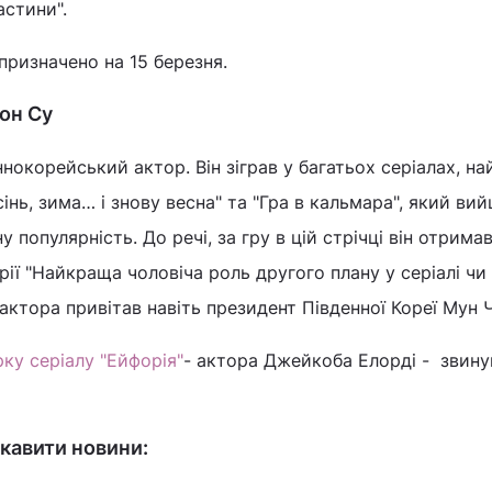
астини".
призначено на 15 березня.
Йон Су
нокорейський актор. Він зіграв у багатьох серіалах, на
осінь, зима… і знову весна" та "Гра в кальмара", який ви
у популярність. До речі, за гру в цій стрічці він отрима
рії "Найкраща чоловіча роль другого плану у серіалі чи
 актора привітав навіть президент Південної Кореї Мун 
рку серіалу "Ейфорія"
- актора Джейкоба Елорді - звину
кавити новини: