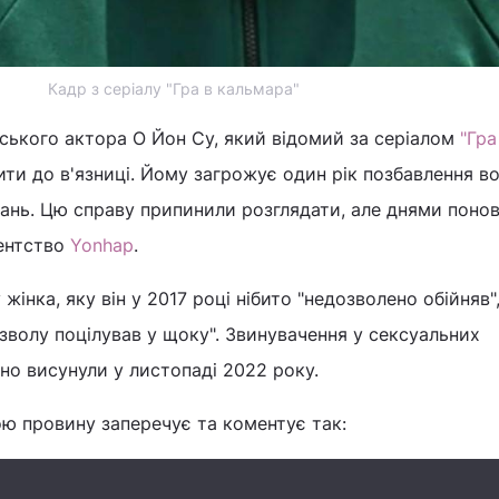
Кадр з серіалу "Гра в кальмара"
ського актора О Йон Су, який відомий за серіалом
"Гра
и до в'язниці. Йому загрожує один рік позбавлення во
гань. Цю справу припинили розглядати, але днями поно
гентство
Yonhap
.
жінка, яку він у 2017 році нібито "недозволено обійняв"
 дозволу поцілував у щоку". Звинувачення у сексуальних
но висунули у листопаді 2022 року.
ою провину заперечує та коментує так: