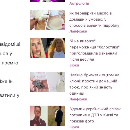
Астрологія
Як перевірити масло в
домашніх умовах: 5
способів виявити підробку
Лайфхаки
"Я не вивожу":
йвідоміші
переможниця "Холостяка"
йшов у
приголомшила зізнанням
після весілля
в премію
Зірки
Навіщо бризкати оцтом на
Чже Ін.
ключі: простий домашній
трюк, про який знають
одиниці
ватили у
Лайфхаки
Відомий український співак
потрапив у ДТП у Києві та
показав фото
Зірки