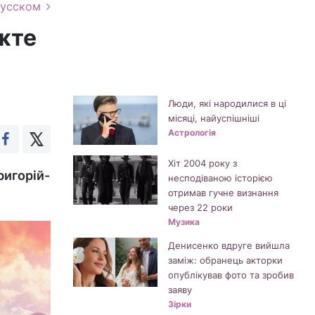
русском
їжте
Люди, які народилися в ці
місяці, найуспішніші
Астрологія
Хіт 2004 року з
ригорій-
несподіваною історією
отримав гучне визнання
через 22 роки
Музика
Денисенко вдруге вийшла
заміж: обранець акторки
опублікував фото та зробив
заяву
Зірки