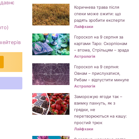
одавнє
Коричнева трава після
спеки може ожити: що
радять зробити експерти
ото)
Лайфхаки
Гороскоп на 9 серпня за
 хейтерів
картами Таро: Скорпіонам
– втома, Стрільцям – зрада
Астрологія
Гороскоп на 9 серпня:
Овнам – прислухатися,
Рибам – відпустити минуле
Астрологія
Заморожую ягоди так –
взимку пахнуть, як з
грядки, не
перетворюються на кашу:
простий трюк
Лайфхаки