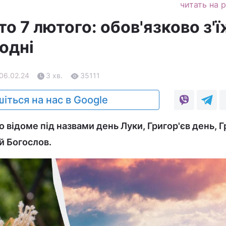
читать на 
о 7 лютого: обов'язково з'
одні
 06.02.24
3 хв.
35111
іться на нас в Google
 відоме під назвами день Луки, Григор'єв день, Г
й Богослов.