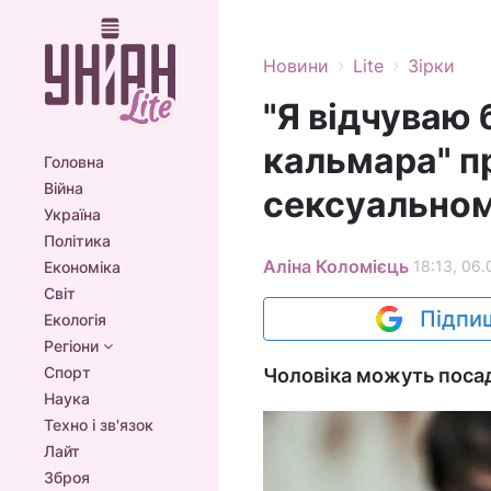
›
›
Новини
Lite
Зірки
"Я відчуваю б
кальмара" п
Головна
Війна
сексуальном
Україна
Політика
Аліна Коломієць
18:13, 06.
Економіка
Світ
Підпиш
Екологія
Регіони
Спорт
Чоловіка можуть посад
Наука
Техно і зв'язок
Лайт
Зброя