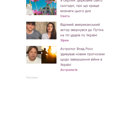
9 серпня: церковне свято
сьогодні, про що краще
мовчати цього дня
Свята
Відомий американський
актор звернувся до Путіна
на тлі ударів по Україні
Зірки
Астролог Влад Росс
здивував новим прогнозом
щодо завершення війни в
Україні
Астрологія
Реклама