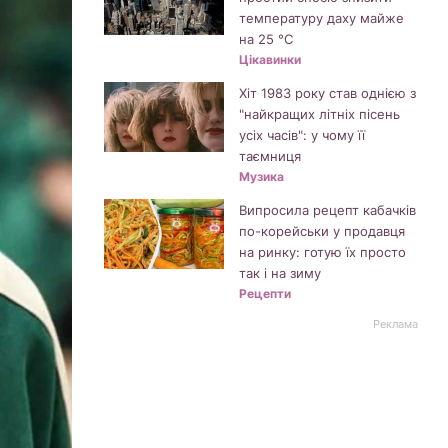
температуру даху майже
на 25 °C
Цікавинки
Хіт 1983 року став однією з
"найкращих літніх пісень
усіх часів": у чому її
таємниця
Музика
Випросила рецепт кабачків
по-корейськи у продавця
на ринку: готую їх просто
так і на зиму
Рецепти
Реклама