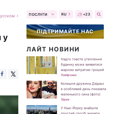
RU
+23
ПОСЛУГИ
русском
ПІДТРИМАЙТЕ НАС
 у
ЛАЙТ НОВИНИ
Надто товсте утеплення
будинку може виявитися
марною витратою грошей
Лайфхаки
Колишня дружина Дзідзьо
в особливий день показала
маленького сина (фото)
Зірки
У Нью-Йорку знайшли
простий спосіб знизити