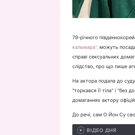
79-річного південнокорей
кальмара",
можуть посадит
справі сексуальних дома
слідство, про що пише а
На актора подала до суду 
"торкався її тіла" і "без
домаганнях актору офіцій
До речі, сам О Йон Су св
ВІДЕО ДНЯ