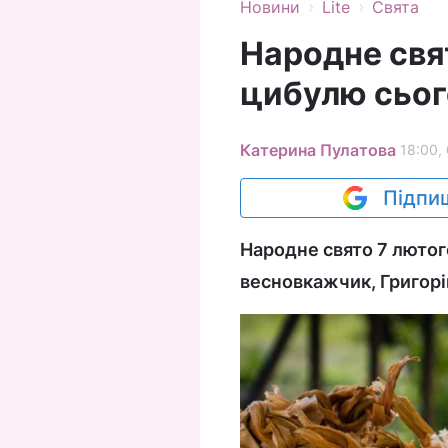
›
›
Новини
Lite
Свята
Народне свят
цибулю сьог
Катерина Пулатова
18:00,
Підпиш
Народне свято 7 лютого
весновкажчик, Григорі