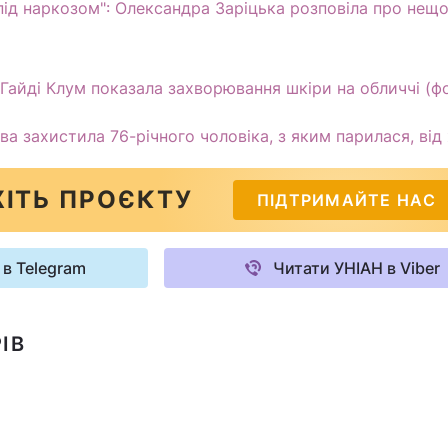
під наркозом": Олександра Заріцька розповіла про нещ
Гайді Клум показала захворювання шкіри на обличчі (ф
ва захистила 76-річного чоловіка, з яким парилася, від
ІТЬ ПРОЄКТУ
ПІДТРИМАЙТЕ НАС
 в Telegram
Читати УНІАН в Viber
ІВ