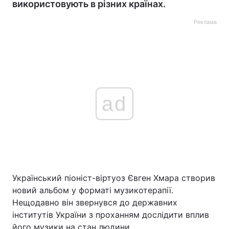
використовують в різних країнах.
Реклама
ad
Український піоніст-віртуоз Євген Хмара створив
новий альбом у форматі музикотерапії.
Нещодавно він звернувся до державних
інститутів України з проханням дослідити вплив
його музики на стан людини.