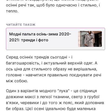
осінні речі так, щоб було одночасно і стильно, і
тепло.
Головна
Війна
ЧИТАЙТЕ ТАКОЖ
Україна
Політика
Модні пальта осінь-зима 2020-
2021: тренди і фото
Економіка
Світ
Спорт
Наука
Серед осінніх трендів сьогодні - і
багатошаровість, і актуальний верхній одяг. А
Техно і зв'язок
Лайт
ось ціна для стильного образу не вирішальна,
головне - навчитися правильно поєднувати речі
Зброя
Інциденти
між собою.
Здоров'я
Туризм
Один з варіантів модного "лука" - це спідниця
довжини максі з легкої тканини, светр з грубої
Цікавинки
Погода
в'язки, черевики і до того ж пояс, який доповнив
би образ. Цієї осені ідеальною буде маленька
Екологія
Регіони