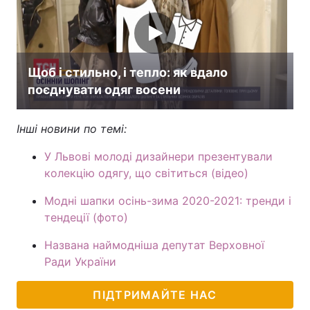
Тема оформлення
Щоб і стильно, і тепло: як вдало
поєднувати одяг восени
Інші новини по темі:
У Львові молоді дизайнери презентували
колекцію одягу, що світиться (відео)
Модні шапки осінь-зима 2020-2021: тренди і
тендеції (фото)
Названа наймодніша депутат Верховної
Ради України
ПІДТРИМАЙТЕ НАС