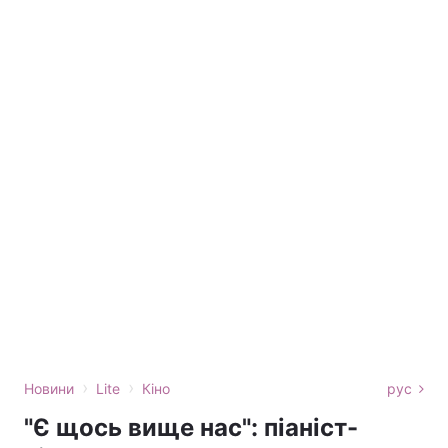
›
›
Новини
Lite
Кіно
рус
"Є щось вище нас": піаніст-