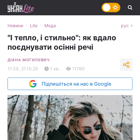
›
›
Новини
Lite
Мода
рус
"І тепло, і стильно": як вдало
поєднувати осінні речі
ДІАНА МОГИЛЄВИЧ
11:59, 21.10.20
1 хв.
11760
Підпишіться на нас в Google