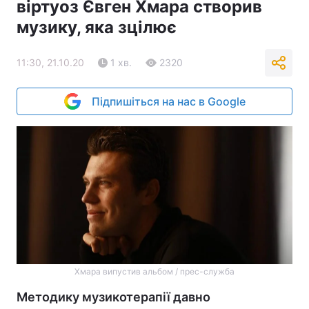
віртуоз Євген Хмара створив
музику, яка зцілює
11:30, 21.10.20
1 хв.
2320
Підпишіться на нас в Google
Хмара випустив альбом / прес-служба
Методику музикотерапії давно