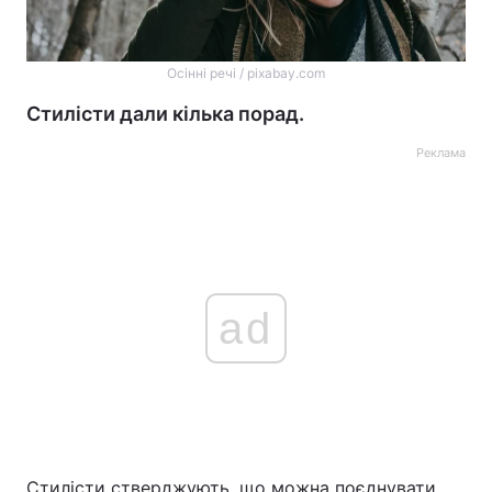
Осінні речі / pixabay.com
Стилісти дали кілька порад.
Реклама
ad
Стилісти стверджують, що можна поєднувати