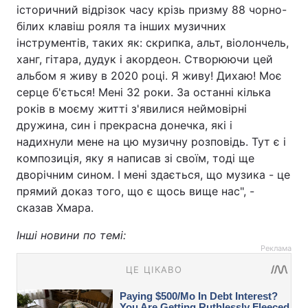
історичний відрізок часу крізь призму 88 чорно-
білих клавіш рояля та інших музичних
інструментів, таких як: скрипка, альт, віолончель,
ханг, гітара, дудук і акордеон. Створюючи цей
альбом я живу в 2020 році. Я живу! Дихаю! Моє
серце б'ється! Мені 32 роки. За останні кілька
років в моєму житті з'явилися неймовірні
дружина, син і прекрасна донечка, які і
надихнули мене на цю музичну розповідь. Тут є і
композиція, яку я написав зі своїм, тоді ще
дворічним сином. І мені здається, що музика - це
прямий доказ того, що є щось вище нас", -
сказав Хмара.
Інші новини по темі:
Реклама