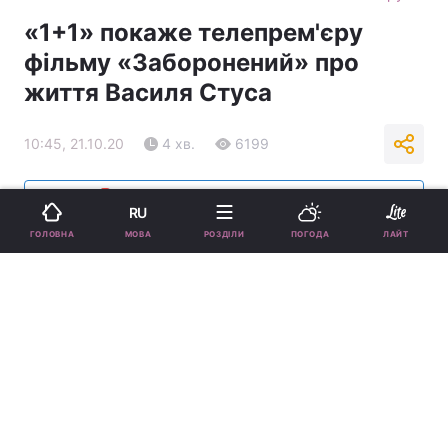
«1+1» покаже телепрем'єру
фільму «Заборонений» про
життя Василя Стуса
10:45, 21.10.20
4 хв.
6199
Підпишіться на нас в Google
RU
МОВА
ГОЛОВНА
РОЗДІЛИ
ПОГОДА
ЛАЙТ
Кадр з фільму / фото 1+1