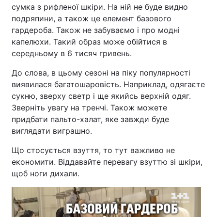
сумка з рифленої шкіри. На ній не буде видно
Лонгріди
подряпини, а також це елемент базового
гардероба. Також не забуваємо і про модні
капелюхи. Такий образ може обійтися в
Відео з Youtube
Статті
середньому в 6 тисяч гривень.
Інтерв'ю
Думки
До слова, в цьому сезоні на піку популярності
виявилася багатошаровість. Наприклад, одягаєте
Архів
Вакансії
сукню, зверху светр і ще якийсь верхній одяг.
Зверніть увагу на тренчі. Також можете
Контакти
придбати пальто-халат, яке завжди буде
виглядати виграшно.
Послуги
Що стосується взуття, то тут важливо не
економити. Віддавайте перевагу взуттю зі шкіри,
щоб ноги дихали.