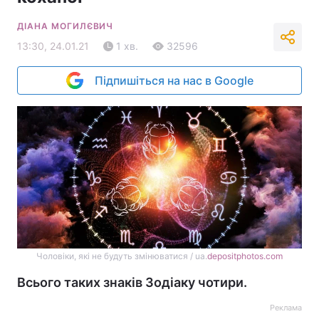
ДІАНА МОГИЛЄВИЧ
13:30, 24.01.21
1 хв.
32596
Підпишіться на нас в Google
Чоловіки, які не будуть змінюватися / ua.
depositphotos.com
Всього таких знаків Зодіаку чотири.
Реклама