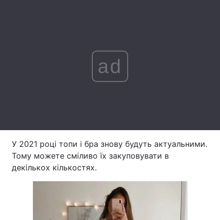
Лонгріди
Відео з Youtube
Статті
ad
Інтерв'ю
Думки
Архів
Вакансії
Контакти
Послуги
У 2021 році топи і бра знову будуть актуальними.
Тому можете сміливо їх закуповувати в
декількох кількостях.