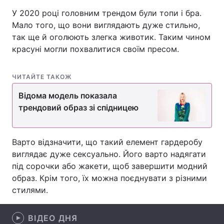
У 2020 році головним трендом були топи і бра.
Мало того, що вони виглядають дуже стильно,
так ще й оголюють злегка животик. Таким чином
Головна
Війна
красуні могли похвалитися своїм пресом.
Україна
Політика
ЧИТАЙТЕ ТАКОЖ
Економіка
Світ
Відома модель показала
трендовий образ зі спідницею
Спорт
Наука
Техно і зв'язок
Лайт
Варто відзначити, що такий елемент гардеробу
Зброя
Інциденти
виглядає дуже сексуально. Його варто надягати
під сорочки або жакети, щоб завершити модний
Здоров'я
Туризм
образ. Крім того, їх можна поєднувати з різними
стилями.
Цікавинки
Погода
ВІДЕО ДНЯ
Екологія
Регіони