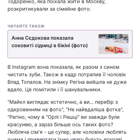
Тодоренко, яка поїхала жити в Москву,
розкритикували за сімейне фото.
ЧИТАЙТЕ ТАКОЖ
Анна Сєдокова показала
соковиті сідниці в бікіні (фото)
В Instagram вона показала, як разом з сином
чистить зуби. Також в кадр потрапив її чоловік
Влад Топалов. На знімку Регіна вийшла не дуже
вдало. Це помітили і її шанувальники.
"Майкл виглядає естетично, а ви... перебір з
одкровенням на фото", "Не найвдаліша фотка",
"Регіно, чому в "Орлі і Решці" ви завжди були
красунею, а зараз більше ось таких фото?
Любляча сім'я - це супер, але чоловіки люблять
очима і привертати їхню увагу будуть яскраві