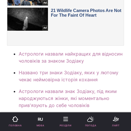
Астрологи назвали найкращих для відносин
чоловіків за знаком Зодіаку
Названо три знаки Зодіаку, яких у лютому
чекає неймовірна історія кохання
Астрологи назвали знак Зодіаку, під яким
народжуються жінки, які моментально
прив'язують до себе чоловіків
ПІДТРИМАЙТЕ НАС
RU
МОВА
ГОЛОВНА
РОЗДІЛИ
ПОГОДА
ЛАЙТ