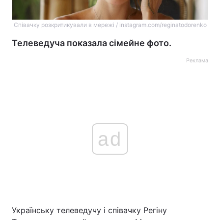
Співачку розкритикували в мережі / instagram.com/reginatodorenko
Телеведуча показала сімейне фото.
Реклама
ad
Українську телеведучу і співачку Регіну