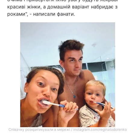
красиві жінки, а домашній варіант набридає з
роками", - написали фанати.
Співачку розкритикували в мережі / instagram.com/reginatodorenko