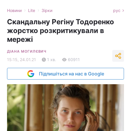
›
›
Новини
Lite
Зірки
рус
Скандальну Регіну Тодоренко
жорстко розкритикували в
мережі
ДІАНА МОГИЛЄВИЧ
15:15, 24.01.21
1 хв.
60911
Підпишіться на нас в Google