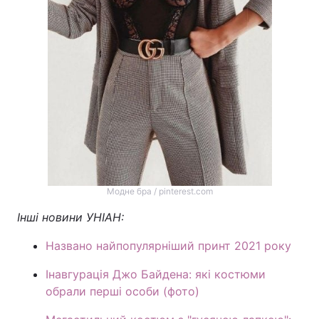
Модне бра / pinterest.com
Інші новини УНІАН:
Названо найпопулярніший принт 2021 року
Інавгурація Джо Байдена: які костюми
обрали перші особи (фото)