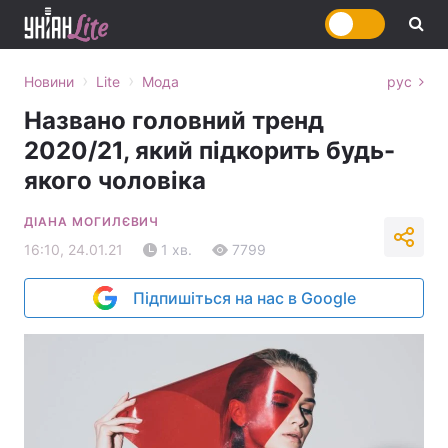
›
›
Новини
Lite
Мода
рус
Названо головний тренд
2020/21, який підкорить будь-
якого чоловіка
ДІАНА МОГИЛЄВИЧ
16:10, 24.01.21
1 хв.
7799
Підпишіться на нас в Google