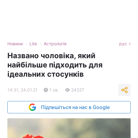
›
›
Новини
Lite
Астрологія
рус
Названо чоловіка, який
найбільше підходить для
ідеальних стосунків
14:31, 24.01.21
1 хв.
24327
Підпишіться на нас в Google