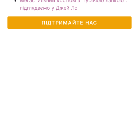
Мегастильний костюм з "гусячою лапкою":
підглядаємо у Джей Ло
ПІДТРИМАЙТЕ НАС