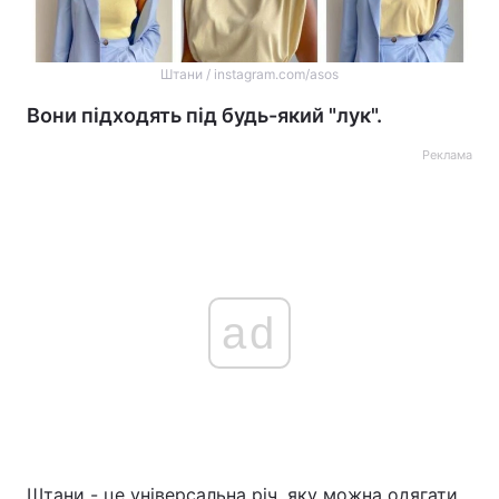
Штани / instagram.com/asos
Вони підходять під будь-який "лук".
Реклама
ad
Штани - це універсальна річ, яку можна одягати