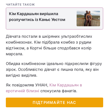
ЧИТАЙТЕ ТАКОЖ
Кім Кардашьян вирішила
розлучитись із Каньє Уестом
Дівчата постали в шкіряних ультраобтислих
комбінезонах. Кім підібрала комбез з рудим
відтінком, а Кортні більше сподобався колір
марсала.
Обидва комбінезони ідеально підкреслили фігуру
зірок. Особливістю дівчат є пишна попа, яку він
вигідно виділив.
Як повідомляв УНІАН,
Кім Кардашьян в
еротичній білизні
спокусила фанатів.
ПІДТРИМАЙТЕ НАС