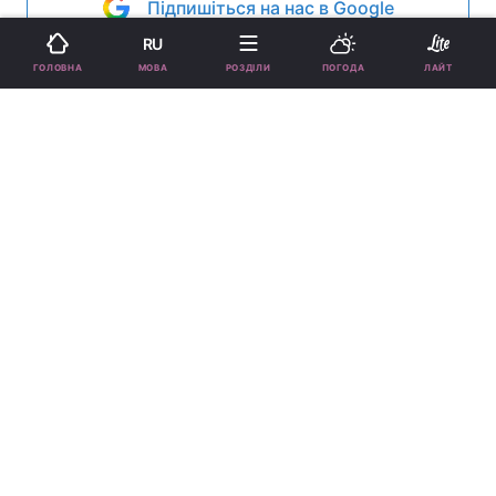
Підпишіться на нас в Google
RU
МОВА
ГОЛОВНА
РОЗДІЛИ
ПОГОДА
ЛАЙТ
Повню відбувається при опозиції Сонця і Місяця /
samacharnama.com
Напередодні повного місяця і день після
нього, у багатьох людей можливі емоційні
зриви, безсоння.
Реклама