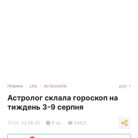
›
›
Новини
Lite
Астрологія
рус
Астролог склала гороскоп на
тиждень 3-9 серпня
11:53, 03.08.20
9 хв.
58821