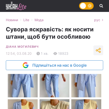
›
›
Новини
Lite
Мода
рус
Сувора яскравість: як носити
штани, щоб бути особливою
ДІАНА МОГИЛЄВИЧ
12:54, 03.08.20
1 хв.
18923
Підпишіться на нас в Google