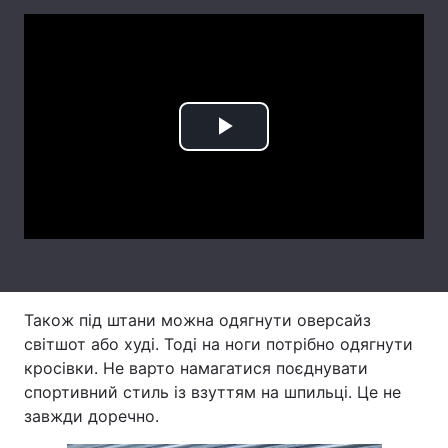
Лонгріди
Відео з Youtube
Статті
Інтерв'ю
Думки
Play
Архів
Вакансії
Video
Контакти
Послуги
Також під штани можна одягнути оверсайз
світшот або худі. Тоді на ноги потрібно одягнути
кросівки. Не варто намагатися поєднувати
спортивний стиль із взуттям на шпильці. Це не
завжди доречно.