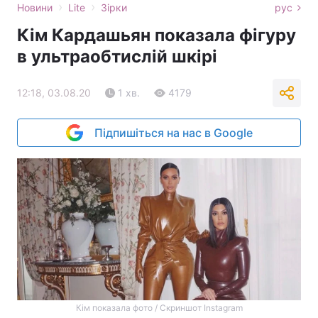
›
›
Новини
Lite
Зірки
рус
Кім Кардашьян показала фігуру
в ультраобтислій шкірі
12:18, 03.08.20
1 хв.
4179
Підпишіться на нас в Google
Кім показала фото / Скриншот Instagram