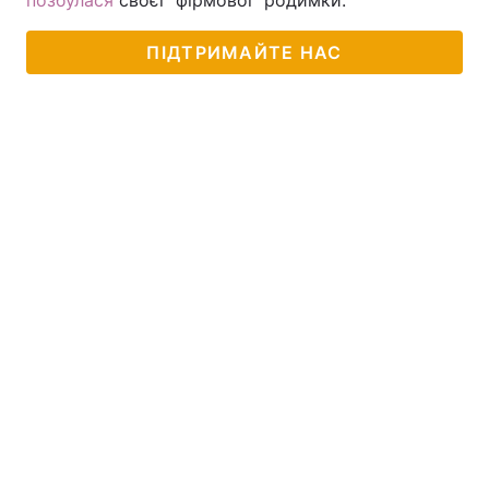
позбулася
своєї "фірмової" родимки.
ПІДТРИМАЙТЕ НАС