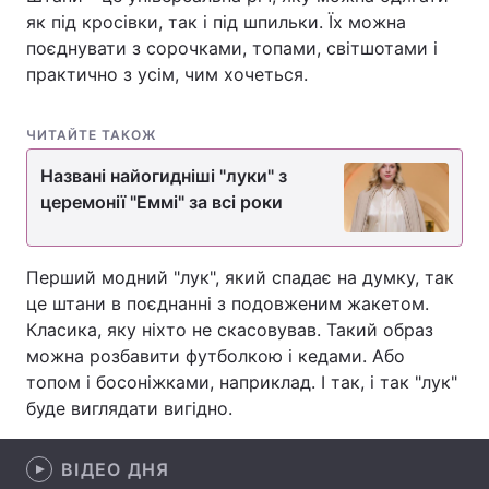
як під кросівки, так і під шпильки. Їх можна
поєднувати з сорочками, топами, світшотами і
практично з усім, чим хочеться.
Головна
Війна
ЧИТАЙТЕ ТАКОЖ
Україна
Політика
Названі найогидніші "луки" з
Економіка
Світ
церемонії "Еммі" за всі роки
Спорт
Наука
Перший модний "лук", який спадає на думку, так
Техно і зв'язок
Лайт
це штани в поєднанні з подовженим жакетом.
Класика, яку ніхто не скасовував. Такий образ
Зброя
Інциденти
можна розбавити футболкою і кедами. Або
топом і босоніжками, наприклад. І так, і так "лук"
Здоров'я
Туризм
буде виглядати вигідно.
Цікавинки
Погода
ВІДЕО ДНЯ
Екологія
Регіони