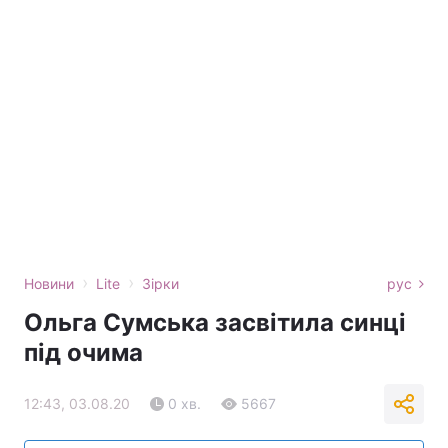
›
›
Новини
Lite
Зірки
рус
Ольга Сумська засвітила синці
під очима
12:43, 03.08.20
0 хв.
5667