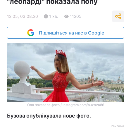
"леопарді" показала попу
12:05, 03.08.20
1 хв.
11205
Підпишіться на нас в Google
Оля показала фото / instagram.com/buzova86
Бузова опублікувала нове фото.
Реклама