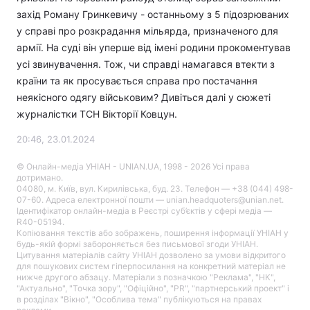
захід Роману Гринкевичу - останньому з 5 підозрюваних
у справі про розкрадання мільярда, призначеного для
армії. На суді він уперше від імені родини прокоментував
усі звинувачення. Тож, чи справді намагався втекти з
країни та як просувається справа про постачання
неякісного одягу військовим? Дивіться далі у сюжеті
журналістки ТСН Вікторії Ковцун.
20:46, 23.01.2024
© Онлайн-медіа УНІАН - UNIAN.UA, 1998 - 2026 Усі права
дотримано.
04080, м. Київ, вул. Кирилівська, буд. 23. Телефон — +38 (044) 498-
07-60. Адреса електронної пошти — unian.headquoters@unian.net.
Ідентифікатор онлайн-медіа в Реєстрі суб’єктів у сфері медіа —
R40-05194.
Копіювання текстів або зображень, поширення інформації УНІАН у
будь-якій формі забороняється без письмової згоди УНІАН.
Цитування матеріалів сайту УНІАН дозволено за умови відкритого
для пошукових систем гіперпосилання на конкретний матеріал не
нижче другого абзацу. Матеріали з позначкою "Реклама", "НК",
"Актуально", "Точка зору", "Офіційно", "PR", "партнерський проект" і
в розділах "Вікно", "Особлива тема" публікуються на правах