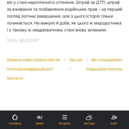
він у стані наркотичного сп’яніння. Штраф за ДТП, штраф
за вживання та позбавлення водійських прав - на перший
погляд логічне завершення, але з цього історія тільки
починається. Не минуло й доби, як цього ж маршрутника
і у такому ж неадекватному стані знову зупинили.
13:53, 28.03.2017
Правила користування сайтом
Про нас
Ми в соцмережах
Політика конфіденційності
Редакційна політика
Контакти
RU
МОВА
ГОЛОВНА
РОЗДІЛИ
ПОГОДА
ЛАЙТ