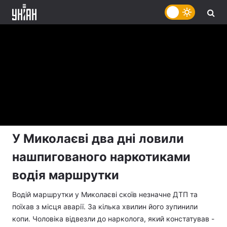
У Миколаєві два дні ловили
нашпигованого наркотиками
водія маршрутки
Водій маршрутки у Миколаєві скоїв незначне ДТП та
поїхав з місця аварії. За кілька хвилин його зупинили
копи. Чоловіка відвезли до нарколога, який констатував -