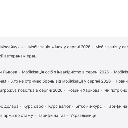
 Мосейчук +
Мобілізація жінок у серпні 2026
Мобілізація у се
сії ветеранам праці
и Львова
Мобілізація осіб з інвалідністю в серпні 2026
Мобіліз
рам
Хто не отримає бронь від мобілізації у серпні 2026
Новин
агрожує повістка в серпні 2026
Новини Харкова
Чи потрібно
рс долара
Курс євро
Курс валют
Біткоіни-курс
Тарифи на
в армії до стажу
Тарифи на газ
Укрзалізниця