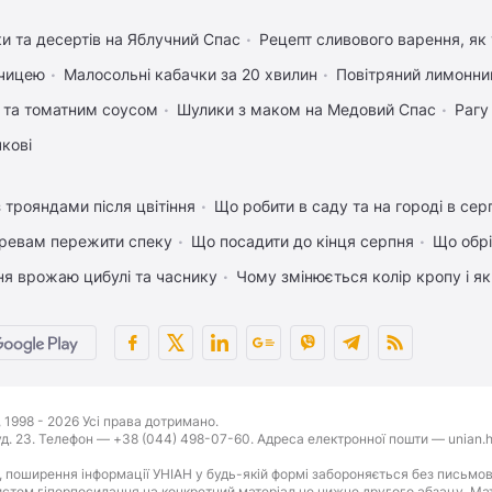
ки та десертів на Яблучний Спас
Рецепт сливового варення, як 
рчицею
Малосольні кабачки за 20 хвилин
Повітряний лимонни
 та томатним соусом
Шулики з маком на Медовий Спас
Рагу
чкові
 трояндами після цвітіння
Що робити в саду та на городі в сер
ревам пережити спеку
Що посадити до кінця серпня
Що обрі
ня врожаю цибулі та часнику
Чому змінюється колір кропу і я
1998 - 2026 Усі права дотримано.
буд. 23. Телефон — +38 (044) 498-07-60. Адреса електронної пошти — unian.h
 поширення інформації УНІАН у будь-якій формі забороняється без письмов
стем гіперпосилання на конкретний матеріал не нижче другого абзацу. Матер