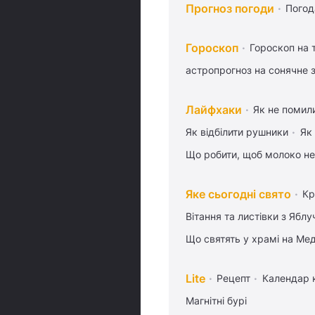
Прогноз погоди
Погод
Гороскоп
Гороскоп на
астропрогноз на сонячне 
Лайфхаки
Як не помили
Як відбілити рушники
Як
Що робити, щоб молоко не
Яке сьогодні свято
Кр
Вітання та листівки з Ябл
Що святять у храмі на Ме
Lite
Рецепт
Календар 
Магнітні бурі