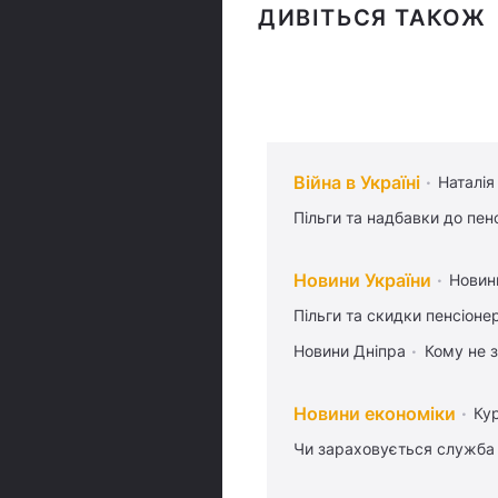
ДИВІТЬСЯ ТАКОЖ
Війна в Україні
Наталія
Пільги та надбавки до пен
Новини України
Новин
Пільги та скидки пенсіоне
Новини Дніпра
Кому не з
Новини економіки
Ку
Чи зараховується служба 