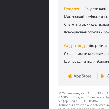
Рецепти
Рецепти випіч
Мариновані помідори з гі
Спагетті з фрикадельками
Консервовані огірки як бо
Сад-город
Що робити з
Як допомогти молодим де
Що посадити після збиран
© Онлайн-медіа УНІАН - UNIAN.UA, 
04080, м. Київ, вул. Кирилівська, 
у сфері медіа — R40-05194.
Копіювання текстів або зображень,
умови відкритого для пошукових си