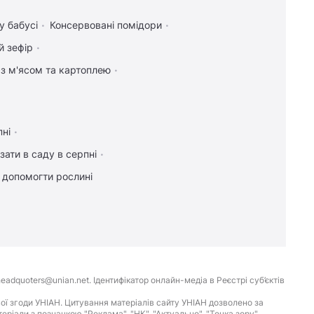
у бабусі
Консервовані помідори
й зефір
 з м'ясом та картоплею
пні
зати в саду в серпні
к допомогти рослині
eadquoters@unian.net. Ідентифікатор онлайн-медіа в Реєстрі суб’єктів
ої згоди УНІАН. Цитування матеріалів сайту УНІАН дозволено за
іали з позначкою "Реклама", "НК", "Актуально", "Точка зору",