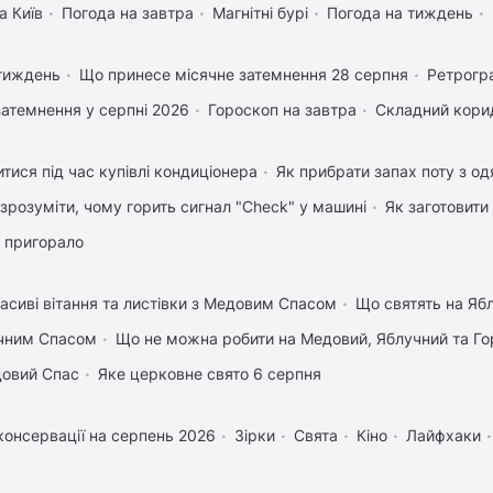
а Київ
Погода на завтра
Магнітні бурі
Погода на тиждень
 тиждень
Що принесе місячне затемнення 28 серпня
Ретрогр
затемнення у серпні 2026
Гороскоп на завтра
Складний корид
тися під час купівлі кондиціонера
Як прибрати запах поту з од
 зрозуміти, чому горить сигнал "Check" у машині
Як заготовити
 пригорало
асиві вітання та листівки з Медовим Спасом
Що святять на Яб
учним Спасом
Що не можна робити на Медовий, Яблучний та Го
довий Спас
Яке церковне свято 6 серпня
консервації на серпень 2026
Зірки
Свята
Кіно
Лайфхаки