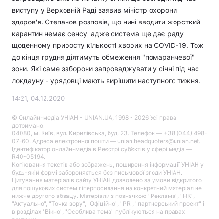
виступу у Верховній Раді заявив міністр охорони
здоров'я. Степанов розповів, що нині вводити жорсткий
карантин немає сенсу, адже система ще дає раду
щоденному приросту кількості хворих на COVID-19. Тож
до кінця грудня діятимуть обмеження "помаранчевої"
зони. Які саме заборони запроваджувати у січні під час
локдауну - урядовці мають вирішити наступного тижня.
14:21, 04.12.2020
© Онлайн-медіа УНІАН - UNIAN.UA, 1998 - 2026 Усі права
дотримано.
04080, м. Київ, вул. Кирилівська, буд. 23. Телефон — +38 (044) 498-
07-60. Адреса електронної пошти — unian.headquoters@unian.net.
Ідентифікатор онлайн-медіа в Реєстрі суб’єктів у сфері медіа —
R40-05194.
Копіювання текстів або зображень, поширення інформації УНІАН у
будь-якій формі забороняється без письмової згоди УНІАН.
Цитування матеріалів сайту УНІАН дозволено за умови відкритого
для пошукових систем гіперпосилання на конкретний матеріал не
нижче другого абзацу. Матеріали з позначкою "Реклама", "НК",
"Актуально", "Точка зору", "Офіційно", "PR", "партнерський проект" і
в розділах "Вікно", "Особлива тема" публікуються на правах