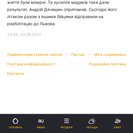
життя були мізерні. Та зусилля медиків таки дали
результат. Андрій Дячишин опритомнів. Сьогодні його
літаком разом з іншими бійцями відправили на
реабілітацію до Львова.
20:58, 23.09.2021
Правила користування сайтом
Про нас
Ми в соцмережах
Політика конфіденційності
Редакційна політика
Контакти
RU
МОВА
ГОЛОВНА
РОЗДІЛИ
ПОГОДА
ЛАЙТ