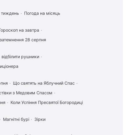
а тиждень
Погода на місяць
Гороскоп на завтра
затемнення 28 серпня
 відбілити рушники
диціонера
рпня
Що святять на Яблучний Спас
истівки з Медовим Спасом
пня
Коли Успіння Пресвятої Богородиці
Магнітні бурі
Зірки