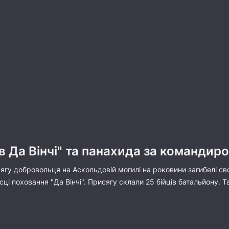
в Да Вінчі" та панахида за командир
сягу добровольця на Аскольдовій могилі на роковини загибелі с
сці поховання "Да Вінчі". Присягу склали 25 бійців батальйону. 