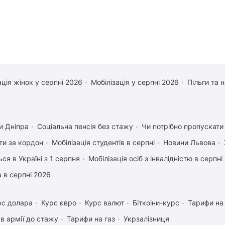
ація жінок у серпні 2026
Мобілізація у серпні 2026
Пільги та 
и Дніпра
Соціальна пенсія без стажу
Чи потрібно пропускати 
ати за кордон
Мобілізація студентів в серпні
Новини Львова
ся в Україні з 1 серпня
Мобілізація осіб з інвалідністю в серпні
 в серпні 2026
рс долара
Курс євро
Курс валют
Біткоіни-курс
Тарифи на
в армії до стажу
Тарифи на газ
Укрзалізниця