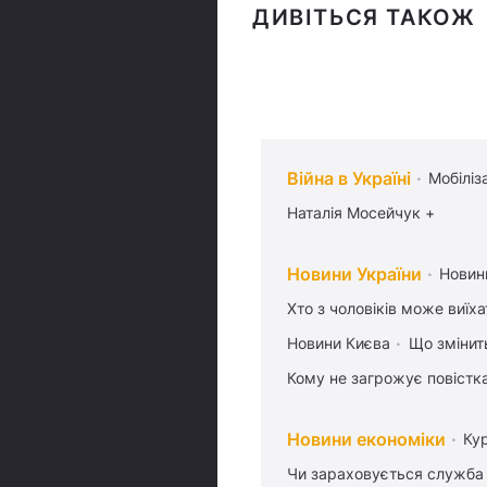
ДИВІТЬСЯ ТАКОЖ
Війна в Україні
Мобіліз
Наталія Мосейчук +
Новини України
Новин
Хто з чоловіків може виїх
Новини Києва
Що змінить
Кому не загрожує повістка
Новини економіки
Ку
Чи зараховується служба 