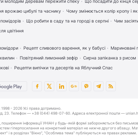
ти молодим деревам пережити спеку
Що посадити до кінця се
ня врожаю цибулі та часнику
Чому змінюється колір кропу і я
 помідорів
Що робити в саду та на городі в серпні
Чим засіят
ля цвітіння
помідори
Рецепт сливового варення, як у бабусі
Мариновані 
 хвилин
Повітряний лимонний зефір
Сирна запіканка з рисом
чкові
Рецепти випічки та десертів на Яблучний Спас
1998 - 2026 Усі права дотримано.
буд. 23. Телефон — +38 (044) 498-07-60. Адреса електронної пошти — unian.h
 поширення інформації УНІАН у будь-якій формі забороняється без письмов
стем гіперпосилання на конкретний матеріал не нижче другого абзацу. Матер
оект" і в розділах "Вікно", "Особлива тема" публікуються на правах реклами.