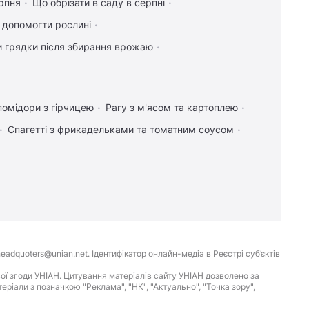
рпня
Що обрізати в саду в серпні
к допомогти рослині
и грядки після збирання врожаю
помідори з гірчицею
Рагу з м'ясом та картоплею
Спагетті з фрикадельками та томатним соусом
eadquoters@unian.net. Ідентифікатор онлайн-медіа в Реєстрі суб’єктів
ої згоди УНІАН. Цитування матеріалів сайту УНІАН дозволено за
іали з позначкою "Реклама", "НК", "Актуально", "Точка зору",