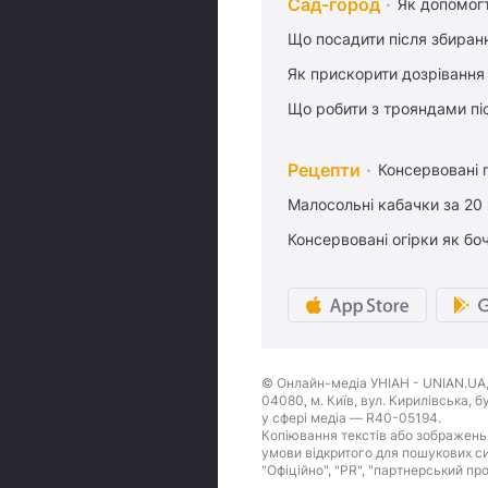
Сад-город
Як допомог
Що посадити після збиран
Як прискорити дозрівання
Що робити з трояндами піс
Рецепти
Консервовані 
Малосольні кабачки за 20
Консервовані огірки як бо
© Онлайн-медіа УНІАН - UNIAN.UA, 
04080, м. Київ, вул. Кирилівська, 
у сфері медіа — R40-05194.
Копіювання текстів або зображень,
умови відкритого для пошукових си
"Офіційно", "PR", "партнерський пр