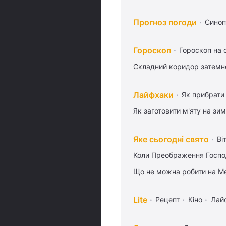
Прогноз погоди
Синоп
Гороскоп
Гороскоп на 
Складний коридор затемне
Лайфхаки
Як прибрати 
Як заготовити м'яту на зи
Яке сьогодні свято
Ві
Коли Преображення Госпо
Що не можна робити на Ме
Lite
Рецепт
Кіно
Лай