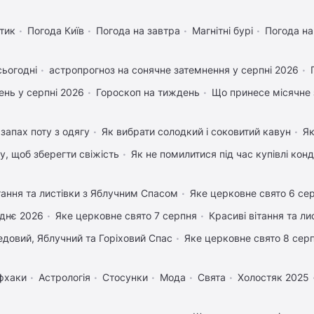
тик
Погода Київ
Погода на завтра
Магнітні бурі
Погода н
сьогодні
астропрогноз на сонячне затемнення у серпні 2026
нь у серпні 2026
Гороскоп на тиждень
Що принесе місячне 
запах поту з одягу
Як вибрати солодкий і соковитий кавун
Як
му, щоб зберегти свіжість
Як не помилитися під час купівлі кон
тання та листівки з Яблучним Спасом
Яке церковне свято 6 се
днє 2026
Яке церковне свято 7 серпня
Красиві вітання та л
довий, Яблучний та Горіховий Спас
Яке церковне свято 8 сер
фхаки
Астрологія
Стосунки
Мода
Свята
Холостяк 2025