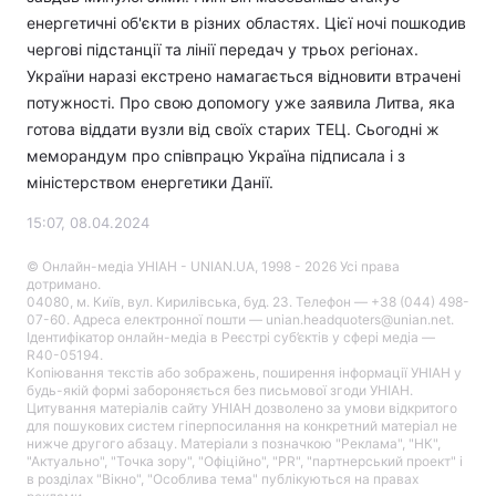
енергетичні об'єкти в різних областях. Цієї ночі пошкодив
чергові підстанції та лінії передач у трьох регіонах.
України наразі екстрено намагається відновити втрачені
потужності. Про свою допомогу уже заявила Литва, яка
готова віддати вузли від своїх старих ТЕЦ. Сьогодні ж
меморандум про співпрацю Україна підписала і з
міністерством енергетики Данії.
15:07, 08.04.2024
© Онлайн-медіа УНІАН - UNIAN.UA, 1998 - 2026 Усі права
дотримано.
04080, м. Київ, вул. Кирилівська, буд. 23. Телефон — +38 (044) 498-
07-60. Адреса електронної пошти — unian.headquoters@unian.net.
Ідентифікатор онлайн-медіа в Реєстрі суб’єктів у сфері медіа —
R40-05194.
Копіювання текстів або зображень, поширення інформації УНІАН у
будь-якій формі забороняється без письмової згоди УНІАН.
Цитування матеріалів сайту УНІАН дозволено за умови відкритого
для пошукових систем гіперпосилання на конкретний матеріал не
нижче другого абзацу. Матеріали з позначкою "Реклама", "НК",
"Актуально", "Точка зору", "Офіційно", "PR", "партнерський проект" і
в розділах "Вікно", "Особлива тема" публікуються на правах