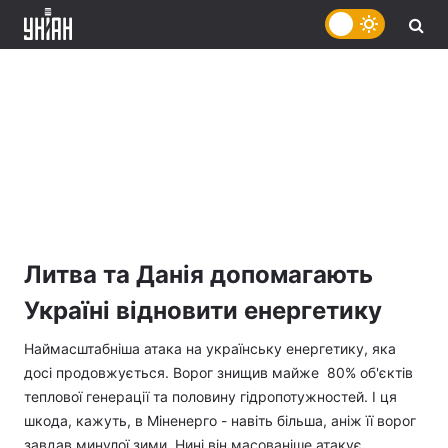
Литва та Данія допомагають
Україні відновити енергетику
Наймасштабніша атака на українську енергетику, яка
досі продовжується. Ворог знищив майже 80% об'єктів
теплової генерації та половину гідропотужностей. І ця
шкода, кажуть, в Міненерго - навіть більша, аніж її ворог
завдав минулої зими. Нині він масованіше атакує