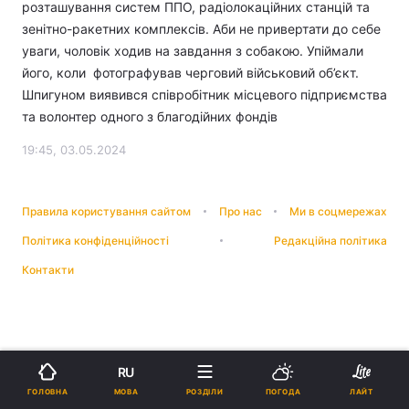
розташування систем ППО, радіолокаційних станцій та
зенітно-ракетних комплексів. Аби не привертати до себе
уваги, чоловік ходив на завдання з собакою. Упіймали
його, коли фотографував черговий військовий об’єкт.
Шпигуном виявився співробітник місцевого підприємства
та волонтер одного з благодійних фондів
19:45, 03.05.2024
Правила користування сайтом
Про нас
Ми в соцмережах
Політика конфіденційності
Редакційна політика
Контакти
RU
МОВА
ГОЛОВНА
РОЗДІЛИ
ПОГОДА
ЛАЙТ