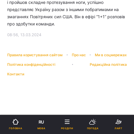
і пройшов складне протезування ноги, успішно
представляє Україну разом з іншими побратимами на
змаганнях Повітряних сил США. Він в ефірі “1+1” розповів
про здобутки команди.
08:56, 13.03.2024
Правила користування сайтом
Про нас
Ми в соцмережах
Політика конфіденційності
Редакційна політика
Контакти
RU
МОВА
ГОЛОВНА
РОЗДІЛИ
ПОГОДА
ЛАЙТ